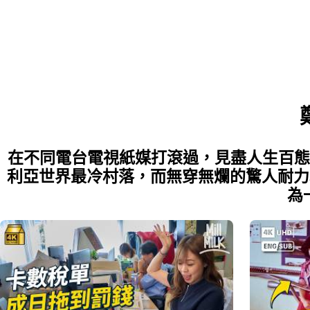
在不同電台電視紙媒打滾過，見盡人生百態
利亞世界最冷村落，而無穿無爛的驚人耐力
為