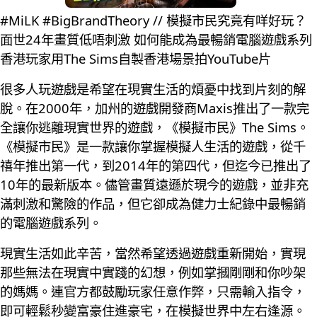
#MiLK #BigBrandTheory // 模擬市民究竟有咩好玩？
面世24年畫質低唔刺激 如何能成為最暢銷電腦遊戲系列
香港玩家用The Sims自製香港場景拍YouTube片
很多人玩遊戲是希望在現實生活的煩憂中找到片刻的解
脫。在2000年，加州的遊戲開發商Maxis推出了一款完
全讓你逃離現實世界的遊戲，《模擬市民》The Sims。
《模擬市民》是一款讓你掌握模擬人生活的遊戲，從千
禧年推出第一代，到2014年的第四代，但迄今已推出了
10年的最新版本。儘管畫質遠遜於現今的遊戲，並非充
滿刺激和驚險的作品，但它卻成為健力士紀錄中最暢銷
的電腦遊戲系列。
現實生活如此辛苦，當然希望透過遊戲重新開始，實現
那些無法在現實中實踐的幻想，例如掌摑剛剛和你吵架
的媽媽。連官方都鼓勵玩家任意作弊，只需輸入指令，
即可輕鬆秒變富豪住進豪宅，在模擬世界中左右逢源。