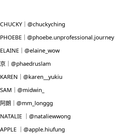
CHUCKY｜@chuckyching
PHOEBE｜@phoebe.unprofessional.journey
ELAINE｜@elaine_wow
京｜@phaedruslam
KAREN｜@karen__yukiu
SAM｜@midwin_
阿朗｜@mm_longgg
NATALIE ｜@nataliewwong
APPLE ｜@apple.hiufung