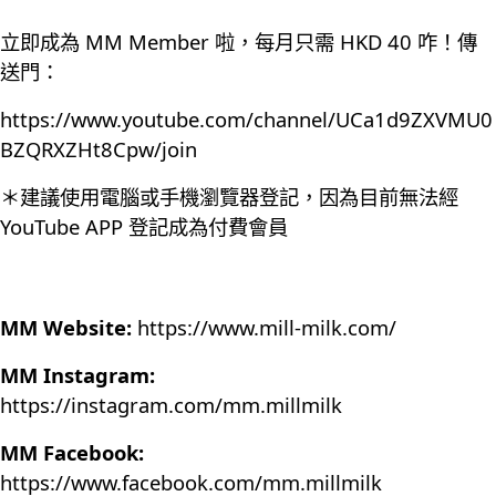
立即成為 MM Member 啦，每月只需 HKD 40 咋！傳
送門：
https://www.youtube.com/channel/UCa1d9ZXVMU0
BZQRXZHt8Cpw/join
＊建議使用電腦或手機瀏覽器登記，因為目前無法經
YouTube APP 登記成為付費會員
MM Website:
https://www.mill-milk.com/
MM Instagram:
https://instagram.com/mm.millmilk
MM Facebook:
https://www.facebook.com/mm.millmilk