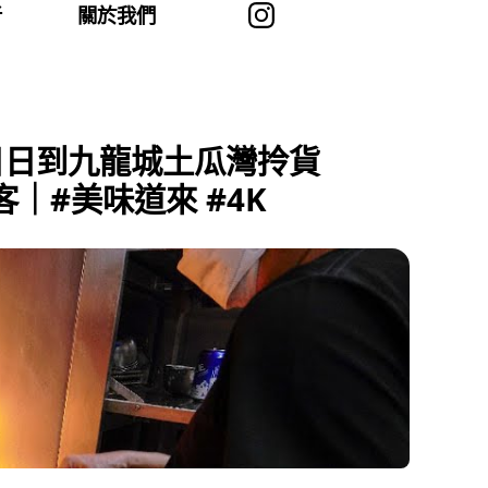
者
關於我們
日日到九龍城土瓜灣拎貨
｜#美味道來 #4K