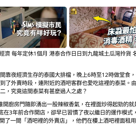
做夜經濟 每年定休1個月 港泰合作日日到九龍城土瓜灣拎貨
間靠夜經濟生存的泰國大排檔，晚上6時至12時做堂食，
到了外賣時段，連附近的酒吧客群也愛吃這裡的泰菜。
二，究竟這間泰菜有甚麼過人之處？
，推開廚房門隨即湧出一股辣椒香氣，在裡面炒得起勁的就
底在3年前合作開店，卻早已習慣了夜以繼日的運作模式，J
年前開了一間「酒吧裡的外賣店」，他們在樓上酒吧裡面租