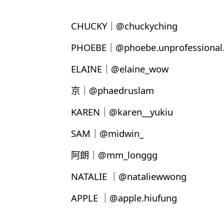
CHUCKY｜@chuckyching
PHOEBE｜@phoebe.unprofessional.
ELAINE｜@elaine_wow
京｜@phaedruslam
KAREN｜@karen__yukiu
SAM｜@midwin_
阿朗｜@mm_longgg
NATALIE ｜@nataliewwong
APPLE ｜@apple.hiufung