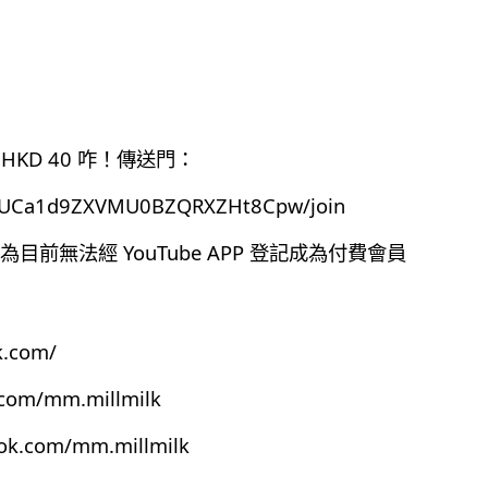
HKD 40 咋！傳送門：
el/UCa1d9ZXVMU0BZQRXZHt8Cpw/join
前無法經 YouTube APP 登記成為付費會員
k.com/
.com/mm.millmilk
ook.com/mm.millmilk