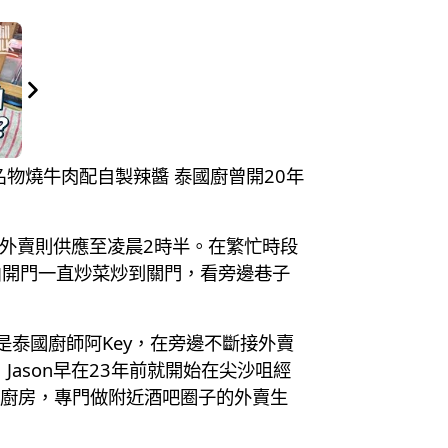
 名物燒牛肉配自製辣醬 泰國廚曾開20年
外賣則供應至凌晨2時半。在繁忙時段
由開門一直炒菜炒到關門，看旁邊巷子
是泰國廚師阿Key，在旁邊不斷接外賣
ason早在23年前就開始在尖沙咀經
用廚房，專門做附近酒吧圈子的外賣生