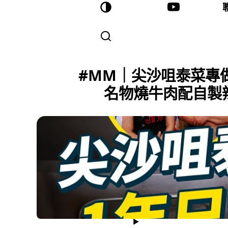
#MM｜尖沙咀泰菜專
名物燒牛肉配自製辣