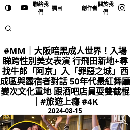
聯絡我
關於我
欄目
創作者
們
們
#MM｜大阪暗黑成人世界！入場
睇跨性別美女表演 行飛田新地+尋
找牛郎「阿京」入「罪惡之城」西
成區與露宿者對話 50年代最紅舞廳
變次文化重地 跟酒吧店員耍雙截棍
｜#旅遊上癮 #4K
2024-08-15