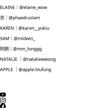
ELAINE｜@elaine_wow
京｜@phaedruslam
KAREN｜@karen__yukiu
SAM｜@midwin_
阿朗｜@mm_longgg
NATALIE ｜@nataliewwong
APPLE ｜@apple.hiufung