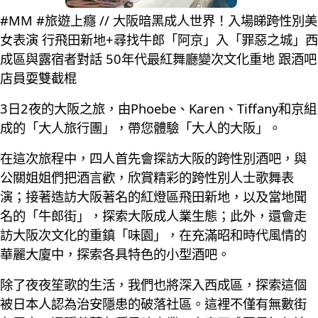
#MM #旅遊上癮 // 大阪暗黑成人世界！入場睇跨性別美
女表演 行飛田新地+尋找牛郎「阿京」入「罪惡之城」西
成區與露宿者對話 50年代最紅舞廳變次文化重地 跟酒吧
店員耍雙截棍
3日2夜的大阪之旅，由Phoebe、Karen、Tiffany和京組
成的「大人旅行團」，帶您體驗「大人的大阪」。
在這次旅程中，四人首先會探訪大阪的跨性別酒吧，與
公關姐姐們把酒言歡，欣賞精彩的跨性別人士歌舞表
演；接著造訪大阪著名的紅燈區飛田新地，以及當地聞
名的「牛郎街」，探索大阪成人業生態；此外，還會走
訪大阪次文化的重鎮「味園」，在充滿昭和時代風情的
華麗大廈中，探索各具特色的小型酒吧。
除了夜夜笙歌的生活，我們也將深入西成區，探索這個
被日本人認為治安隱患的破落社區。這裡不僅有無數街