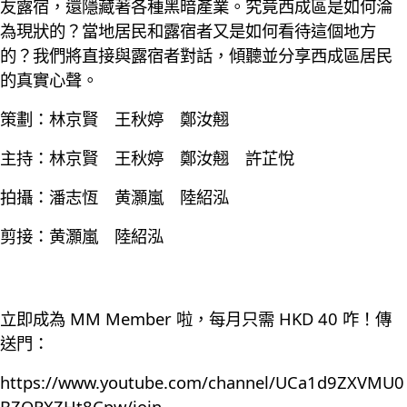
友露宿，還隱藏著各種黑暗產業。究竟西成區是如何淪
為現狀的？當地居民和露宿者又是如何看待這個地方
的？我們將直接與露宿者對話，傾聽並分享西成區居民
的真實心聲。
策劃：林京賢 王秋婷 鄭汝翹
主持：林京賢 王秋婷 鄭汝翹 許芷悅
拍攝：潘志恆 黄灝嵐 陸紹泓
剪接：黄灝嵐 陸紹泓
立即成為 MM Member 啦，每月只需 HKD 40 咋！傳
送門：
https://www.youtube.com/channel/UCa1d9ZXVMU0
BZQRXZHt8Cpw/join