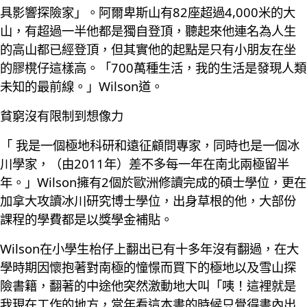
具影響探險家」。阿爾卑斯山有82座超過4,000米的大
山，有超過一半他都是獨自登頂，聽起來他連名為人生
的高山都已經登頂，但其實他的起點是只有小朋友在坐
的膠櫈仔這樣高。「700萬種生活，我的生活是發現人類
未知的最前線。」Wilson道。
貧窮沒有限制到想像力
「 我是一個極地科研和遠征顧問專家，同時也是一個冰
川學家，（由2011年）差不多每一年在南北兩極留半
年。」Wilson擁有2個於歐洲修讀完成的碩士學位，更在
加拿大攻讀冰川研究博士學位，出身草根的他，大部份
課程的學費都是以獎學金補貼。
Wilson在小學生枱仔上翻出已有十多年沒有翻過，在大
學時期因懷抱著對南極的憧憬而買下的極地以及雪山探
險書籍，翻著的中途他突然激動地大叫「咦！這裡就是
我現在工作的地方，當年看這本書的時候只覺得書內出