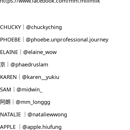
https://www.facebook.com/mm.millmilk
CHUCKY｜@chuckyching
PHOEBE｜@phoebe.unprofessional.journey
ELAINE｜@elaine_wow
京｜@phaedruslam
KAREN｜@karen__yukiu
SAM｜@midwin_
阿朗｜@mm_longgg
NATALIE ｜@nataliewwong
APPLE ｜@apple.hiufung