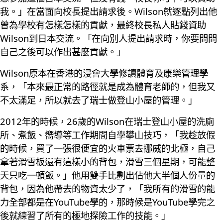
我。」在當面向校長提出請求後。Wilson就逐點列出他
曾為學校有怎樣怎樣的貢獻，最終校長私人貼錢資助
Wilson到日本交流。「在向別人提出請求時，你要問問
自己之後可以作出甚麼貢獻。」
Wilson原本在香港的浸會大學修讀體育及康樂管理學
系，「本來最正常的路徑就是成為體育老師的，但我又
不太滿足，所以就去了瑞士做登山小屋的管理。」
2012年的時候，26歲的Wilson在瑞士登山小屋的洗廁
所、煮飯、嚮導等工作期間自學攀山技巧，「我趁放假
的時候，買了一張很便宜的火車票去挪威的北極，自己
拿著滑雪板還有這樣小的背包，滑雪三個星期，可能整
天只吃一頓飯。」他用雙手比劃出佔他大半個人份量的
背包，因為他帶去的物資太少了，「我所有的滑雪的能
力全部都是在YouTube學的，那時候是YouTube學完之
後就練習了所有的極地探險工作的技能。」