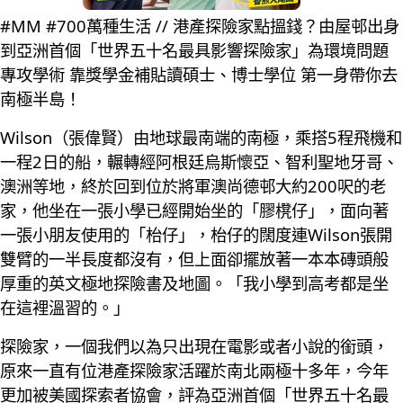
#MM #700萬種生活 // 港產探險家點搵錢？由屋邨出身
到亞洲首個「世界五十名最具影響探險家」為環境問題
專攻學術 靠獎學金補貼讀碩士、博士學位 第一身帶你去
南極半島！
Wilson（張偉賢）由地球最南端的南極，乘搭5程飛機和
一程2日的船，輾轉經阿根廷烏斯懷亞、智利聖地牙哥、
澳洲等地，終於回到位於將軍澳尚德邨大約200呎的老
家，他坐在一張小學已經開始坐的「膠櫈仔」，面向著
一張小朋友使用的「枱仔」，枱仔的闊度連Wilson張開
雙臂的一半長度都沒有，但上面卻擺放著一本本磚頭般
厚重的英文極地探險書及地圖。「我小學到高考都是坐
在這裡溫習的。」
探險家，一個我們以為只出現在電影或者小說的銜頭，
原來一直有位港產探險家活躍於南北兩極十多年，今年
更加被美國探索者協會，評為亞洲首個「世界五十名最