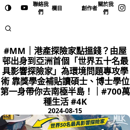
聯絡我
關於我
欄目
創作者
們
們
#MM｜港產探險家點搵錢？由屋
邨出身到亞洲首個「世界五十名最
具影響探險家」為環境問題專攻學
術 靠獎學金補貼讀碩士、博士學位
第一身帶你去南極半島！｜#700萬
種生活 #4K
2024-08-15