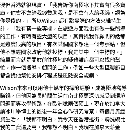
漫但香港就很現實，「我告訴你南極冰下其實有很多寶
庫，你會不會給我錢贊助我，是不會有人給我錢，認為
你是傻的。」所以Wilson都有點實際的方法來維持生
計，「我有寫一些專欄，在旅遊方面我也有做一些嚮導
的工作，有時有些大型的項目，其實找我作顧問的話都
是難度很高的項目，有次某個國家想建一個考察站，但
他不想經國家政府他就投標，我是其中一個中標的。」
簡單而言就是關於前往極地的疑難雜症都可以找他幫
忙，作一個嚮導、顧問的工作，例如一些大型攝製節目
都會找他幫忙安排行程或是風險安全規劃。
Wilson本來可以用他十幾年的探險經驗，成為極地嚮導
賺錢，但他因為長時間生活在南北極更深切感受到環境
問題而專攻學術路，在歐洲唸兩個碩士，現在於加拿大
讀冰川學博士的最後一年全心作研究考察，每個月靠經
費生活。「我都不明白，我今天在香港逛街，聘洗碗比
我的工資還要高，我都想不明白。我現在加拿大薪金