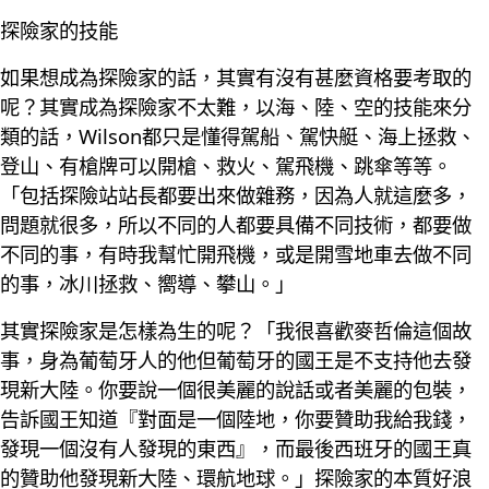
探險家的技能
如果想成為探險家的話，其實有沒有甚麼資格要考取的
呢？其實成為探險家不太難，以海、陸、空的技能來分
類的話，Wilson都只是懂得駕船、駕快艇、海上拯救、
登山、有槍牌可以開槍、救火、駕飛機、跳傘等等。
「包括探險站站長都要出來做雜務，因為人就這麼多，
問題就很多，所以不同的人都要具備不同技術，都要做
不同的事，有時我幫忙開飛機，或是開雪地車去做不同
的事，冰川拯救、嚮導、攀山。」
其實探險家是怎樣為生的呢？「我很喜歡麥哲倫這個故
事，身為葡萄牙人的他但葡萄牙的國王是不支持他去發
現新大陸。你要說一個很美麗的說話或者美麗的包裝，
告訴國王知道『對面是一個陸地，你要贊助我給我錢，
發現一個沒有人發現的東西』，而最後西班牙的國王真
的贊助他發現新大陸、環航地球。」探險家的本質好浪