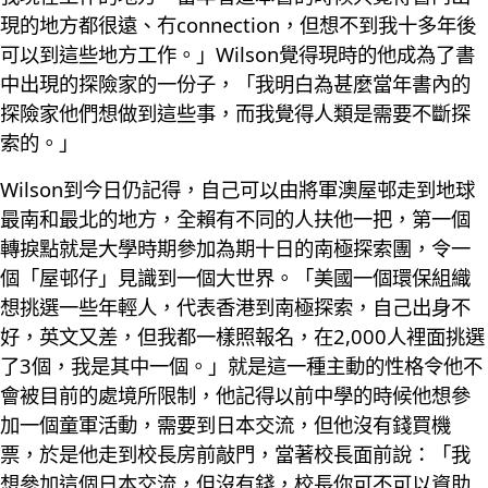
現的地方都很遠、冇connection，但想不到我十多年後
可以到這些地方工作。」Wilson覺得現時的他成為了書
中出現的探險家的一份子，「我明白為甚麼當年書內的
探險家他們想做到這些事，而我覺得人類是需要不斷探
索的。」
Wilson到今日仍記得，自己可以由將軍澳屋邨走到地球
最南和最北的地方，全賴有不同的人扶他一把，第一個
轉捩點就是大學時期參加為期十日的南極探索團，令一
個「屋邨仔」見識到一個大世界。「美國一個環保組織
想挑選一些年輕人，代表香港到南極探索，自己出身不
好，英文又差，但我都一樣照報名，在2,000人裡面挑選
了3個，我是其中一個。」就是這一種主動的性格令他不
會被目前的處境所限制，他記得以前中學的時候他想參
加一個童軍活動，需要到日本交流，但他沒有錢買機
票，於是他走到校長房前敲門，當著校長面前說：「我
想參加這個日本交流，但沒有錢，校長你可不可以資助