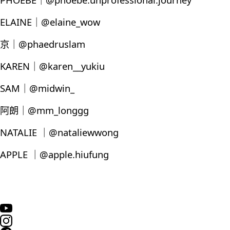
ELAINE｜@elaine_wow
京｜@phaedruslam
KAREN｜@karen__yukiu
SAM｜@midwin_
阿朗｜@mm_longgg
NATALIE ｜@nataliewwong
APPLE ｜@apple.hiufung