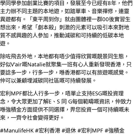
學同學參加創業比賽的項目，發展至今已經有8年，他們
主力辦不同主題的本地遊，如踏單車、音樂禪修，連靈
異遊都有。「東平周到你」就由團體裡一群00後實習生
想出來，希望「劇本殺」刺激的元素可以吸引本來對地
質不感興趣的人參加，推動減碳和可持續的低碳本地
遊。
除咗飛去外地，本地都有唔少值得欣賞嘅靚景同生態，
好似V'air嘅Natalie就聚集一班有心人重新發現香港，只
要諗多一步，行多一步，喺香港都可以有旅遊嘅感覺。
仲可以兼顧埋減碳同社區嘅可持續發展。
宏利MPF都比人行多一步，唔單止支持ESG嘅投資理
念，令大眾更加了解E、S 同 G每個範疇嘅資訊，仲致力
喺強積金方面提供不同選擇，畀您投資一個可持續嘅未
來，一齊令社會變得更好。
#ManulifeHK #宏利香港 #退休 #宏利MPF #強積金