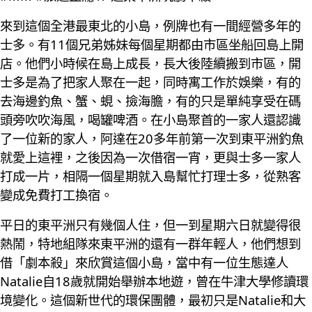
來到這個全港最東北的小島，例牌也有一間經營多年的
士多。有11個兄弟姊妹每個星期都由市區坐船回島上開
店。他們小時候在島上成長，長大後陸續搬到市區，開
士多是為了把家人聚在一起，同時寓工作於娛樂，有的
去海邊釣魚、蟹、蜆、撿海膽，有的只是單純享受在碼
頭旁吹吹海風，喝罐啤酒。在小島聚首的一家人還認識
了一位新的家人，阿達在20多年前第一次到東平洲釣魚
就愛上這裡，之後因為一次借宿一宵，更與士多一家人
打成一片，相隔一個星期就入島幫忙打理士多，從熟客
變成免費打工換宿。
平日的東平洲只有幾個人住，但一到星期六日就變得很
熱鬧，特地組隊來東平洲的還有一群年輕人，他們想到
借「劇本殺」來欣賞這個小島，當中有一位生態達人
Natalie自18歲就開始舉辦本地遊，曾在牛津大學修讀環
境變化。這個新世代的環保團體，最初只是Natalie和大