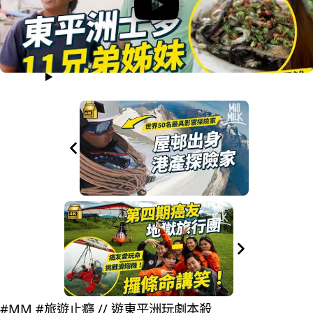
#MM #旅遊止癮 // 遊東平洲玩劇本殺