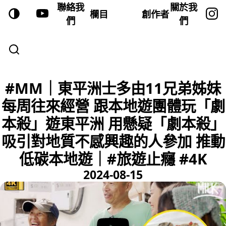
聯絡我
關於我
欄目
創作者
們
們
#MM｜東平洲士多由11兄弟姊妹
每周往來經營 跟本地遊團體玩「劇
本殺」遊東平洲 用懸疑「劇本殺」
吸引對地質不感興趣的人參加 推動
低碳本地遊｜#旅遊止癮 #4K
2024-08-15