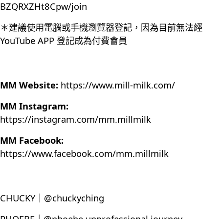
BZQRXZHt8Cpw/join
＊建議使用電腦或手機瀏覽器登記，因為目前無法經
YouTube APP 登記成為付費會員
MM Website:
https://www.mill-milk.com/
MM Instagram:
https://instagram.com/mm.millmilk
MM Facebook:
https://www.facebook.com/mm.millmilk
CHUCKY｜@chuckyching
PHOEBE｜@phoebe.unprofessional.journey