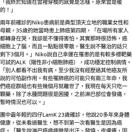
「我終於知道在雲裡穿梭的感覺是怎樣，原來雲是暖
的！」
兩年前確診的Niko患病前是典型頂天立地的職業女性和
母親，35歲的她當時患上肺癌第四期，「在場所有家人
都轉身在哭，我卻是不懂得害怕。其實那時很恐怖，癌
細胞上了腦，而且一點點很零散，醫生說不醫治的話只
剩下3個月。」Niko說自己幸運在罹患的是有較多標靶藥
可試的ALK（陽性非小細胞肺癌），成功穩定控制病情。
「別人都看不出我有病，至少我沒有經歷過其他癌友所
說的可怕副作用。有些罹肺癌的可能只有兩三年命，我
們癌症群組也有些幾個月就離世了，我現在每天只吃一
顆藥，除了水腫問題很是困擾，之前淋巴部位會發痛，
暫時情況也可以。」
團中最年輕的四仔LamK 23歲確診，他說20多年來身體
健康，從未看過醫生，想不到第一次看醫生是因為癌
症。「醫生說淋巴癌病病徵是出汗、發燒、皮膚癢，因