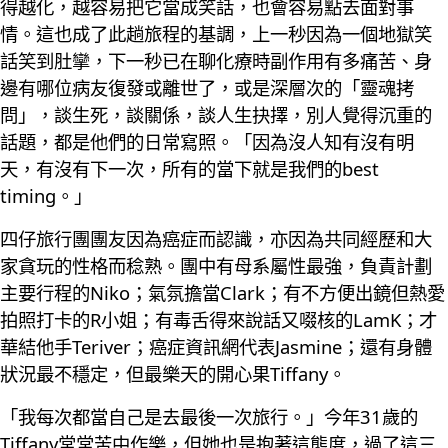
得越化，越容易把它當成笑話，也會容易點去面對事
情。這也成了此趟旅程的基調，上一秒因為一個地獄笑
話笑到肚攣，下一秒已在聊化療時副作用有多痛苦、身
邊有哪位病友復發或離世了，或是深層次的「靈魂拷
問」，談生死，談關係，談人生抉擇，別人覺得沉重的
話題，都是他們的日常寫照。「因為沒人知有沒有明
天，有沒有下一次，所有的當下就是我們的best
timing。」
四仔旅行團團友因為癌症而認識，亦因為共同經歷和大
家貪玩的性格而稔熟。團中有母系屬性最強，負責計劃
主要行程的Niko；氣氛擔當Clark；有不方便出鏡但熱愛
拍照打卡的R小姐；有毒舌得來說話又啜核的LamK；才
華結他手Teriver；癌症資訊網代表Jasmine；還有身體
狀況最不穩定，但最樂天的開心果Tiffany。
「我每次都當自己是去最後一次旅行。」今年31歲的
Tiffany常常苦中作樂，但她也是抱著這態度，過了這三