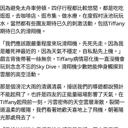
因為避免太舟車勞頓，四仔行程都比較悠閒，都是吃吃
逛逛，去咖啡店、逛市集、做水療，在度假村泳池玩玩
水，當然都有些團友期待已久的刺激活動，包括Tiffany
期待已久的滑翔機。
「我們應該跟嚴重程度來玩滑翔機，先死先走。因為我
是離死神最近的，因為天氣不穩定，自私點先上機。」
戲言背後帶著一絲無奈，Tiffany病情惡化後一直沒機會
玩到念念不忘的Sky Dive，滑翔機少數她能伸身觸摸到
雲層的高空活動。
那是個滂沱大雨的清邁清晨，接送我們的導遊都說預計
不能起飛了。也許是四友的正能量磁場影響了天氣，在
Tiffany起飛前一刻，污雲密佈的天空雲層漸散，裂開一
道溫柔的暖陽，我們看著她歡天喜地上了飛機，朝著陽
光那處飛去了。