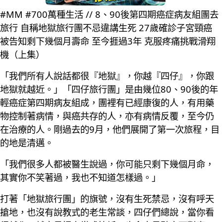
#MM #700萬種生活 // 8、90後第四期癌症病友組團去
旅行 自稱地獄旅行團不忌違講生死 27歲確診子宮頸癌
被告知剩下幾個月壽命 至今捱過3年 克服疼痛挑戰滑翔
機（上集）
「我們所有人說話都很『地獄』，你越『四仔』，你跟
地獄就越近。」「四仔旅行團」是由幾位80、90後的年
輕癌症第四期病友組成，團裡有已經康復的人，有用藥
物控制著病情，與癌共存的人，亦有病情反覆，至今仍
在治療的人。剛過去的9月，他們展開了第一次旅程，目
的地是清邁。
「我們很多人都被醫生說過，你可能只剩下幾個月命，
其實你不笑著過，我也不知道怎樣過。」
打著「地獄旅行團」的旗號，沒有生死禁忌，沒有呼天
搶地，也沒有說教式的老生常談，四仔們總說，當你看