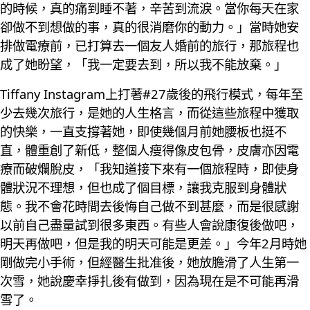
的時候，真的痛到睡不著，辛苦到流淚。當你每天在家
卻做不到想做的事，真的很消磨你的動力。」當時她安
排做電療前，已打算去一個友人婚前的旅行，那旅程也
成了她盼望，「我一定要去到，所以我不能放棄。」
Tiffany Instagram上打著#27歲後的飛行模式，每年至
少去幾次旅行，是她的人生格言，而從這些旅程中獲取
的快樂，一直支撐著她，即使幾個月前她腰板也挺不
直，體重創了新低，整個人瘦得像皮包骨，皮膚亦因電
療而破爛脫皮，「我知道接下來有一個旅程時，即使身
體狀況不理想，但也成了個目標，讓我克服到身體狀
態。我不會花時間去後悔自己做不到甚麼，而是很感謝
以前自己盡量試到很多東西。有些人會說康復後做吧，
明天再做吧，但是我的明天可能是更差。」今年2月時她
剛做完小手術，但經醫生批准後，她放膽滑了人生第一
次雪，她說慶幸掙扎後有做到，因為現在是不可能再滑
雪了。