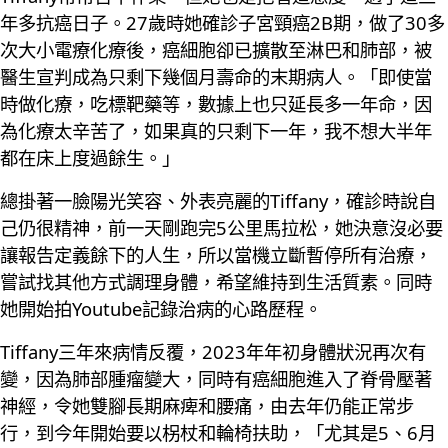
年多抗癌日子。27歲時她確診子宮頸癌2B期，做了30多
次大小電療化療後，癌細胞卻已擴散至淋巴和肺部，被
醫生宣判成為只剩下幾個月壽命的末期病人。「即使當
時做化療，吃標靶藥等，數據上也只延長多一年命，因
為化療太辛苦了，如果真的只剩下一年，我不想大半年
都在床上度過餘生。」
總掛著一臉陽光笑容、外表亮麗的Tiffany，確診時說自
己仍很精神，前一天剛跑完5公里馬拉松，她決意沒必要
讓報告定義餘下的人生，所以當機立斷暫停所有治療，
嘗試找其他方式調理身體，希望維持到生活質素。同時
她開始拍Youtube記錄治病的心路歷程。
Tiffany三年來病情反覆，2023年年初身體狀況再次有
變，因為肺部腫瘤變大，同時有癌細胞進入了脊骨壓著
神經，令她雙腳長期麻痺和腰痛，由去年仍能正常步
行，到今年開始要以柺杖和輪椅扶助，「尤其是5、6月