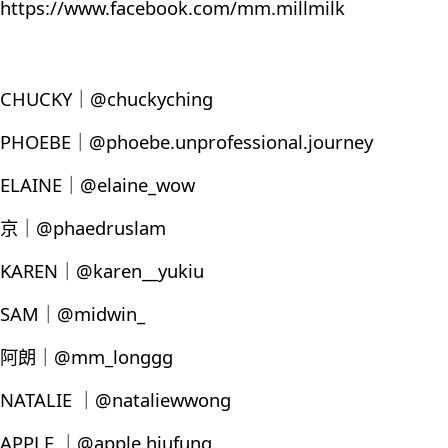
https://www.facebook.com/mm.millmilk
CHUCKY｜@chuckyching
PHOEBE｜@phoebe.unprofessional.journey
ELAINE｜@elaine_wow
京｜@phaedruslam
KAREN｜@karen__yukiu
SAM｜@midwin_
阿朗｜@mm_longgg
NATALIE ｜@nataliewwong
APPLE ｜@apple.hiufung