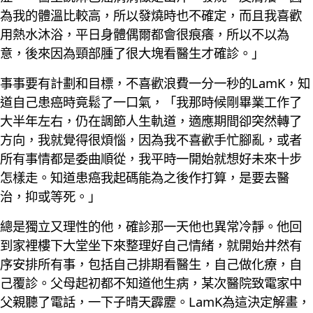
為我的體溫比較高，所以發燒時也不確定，而且我喜歡
用熱水沐浴，平日身體偶爾都會很痕癢，所以不以為
意，後來因為頸部腫了很大塊看醫生才確診。」
事事要有計劃和目標，不喜歡浪費一分一秒的LamK，知
道自己患癌時竟鬆了一口氣，「我那時候剛畢業工作了
大半年左右，仍在調節人生軌道，適應期間卻突然轉了
方向，我就覺得很煩惱，因為我不喜歡手忙腳亂，或者
所有事情都是委曲順從，我平時一開始就想好未來十步
怎樣走。知道患癌我起碼能為之後作打算，是要去醫
治，抑或等死。」
總是獨立又理性的他，確診那一天他也異常冷靜。他回
到家裡樓下大堂坐下來整理好自己情緒，就開始井然有
序安排所有事，包括自己排期看醫生，自己做化療，自
己覆診。父母起初都不知道他生病，某次醫院致電家中
父親聽了電話，一下子晴天霹靂。LamK為這決定解畫，