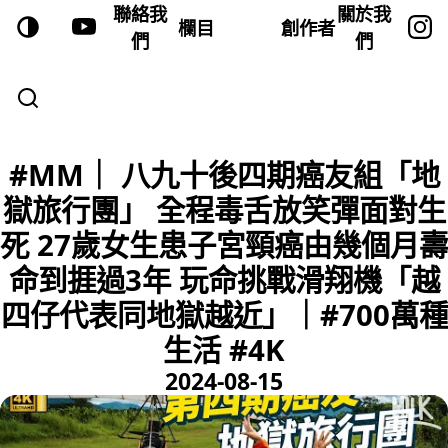
聯絡我
關於我
欄目
創作者
們
們
#MM｜ 八九十後四期癌友組「地
獄旅行團」 全程毒舌放笑彈面對生
死 27歲女生患子宮頸癌由幾個月壽
命到捱過3年 玩命挑戰滑翔機「越
四仔代表同地獄越近」｜#700萬種
生活 #4K
2024-08-15