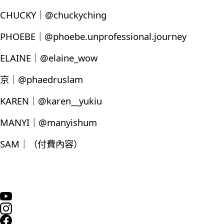
CHUCKY｜@chuckyching
PHOEBE｜@phoebe.unprofessional.journey
ELAINE｜@elaine_wow
京｜@phaedruslam
KAREN｜@karen__yukiu
MANYI｜@manyishum
SAM｜（付費內容）