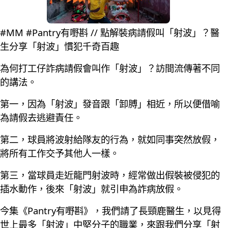
#MM #Pantry有嘢斟 // 點解裝病請假叫「射波」？醫
生分享「射波」慣犯千奇百趣
為何打工仔詐病請假會叫作「射波」？訪間流傳著不同
的講法。
第一，因為「射波」發音跟「卸膊」相近，所以便借喻
為請假去逃避責任。
第二，球員將波射給隊友的行為，就如同事突然放假，
將所有工作交予其他人一樣。
第三，當球員走近龍門射波時，經常做出假裝被侵犯的
插水動作，後來「射波」就引申為詐病放假。
今集《Pantry有嘢斟》，我們請了長頸鹿醫生，以見得
世上最多「射波」中堅分子的職業，來跟我們分享「射