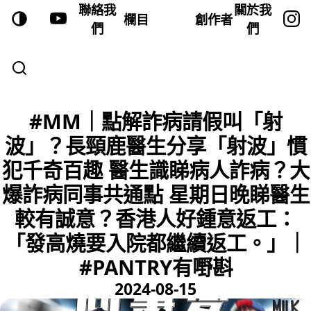
聯絡我
關於我
欄目
創作者
們
們
#MM｜點解詐病請假叫「射
波」？長頸鹿醫生分享「射波」慣
犯千奇百趣 醫生識睇病人詐病？大
爆詐病同事共通點 星期日晚睇醫生
較有誠意？香港人好鍾意返工：
「發高燒要入院都繼續返工。」｜
#PANTRY有嘢斟
2024-08-15