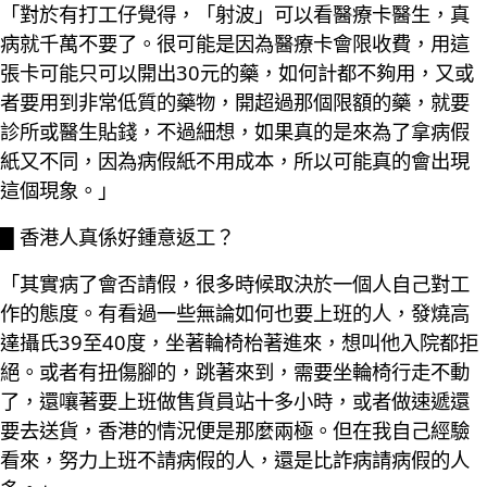
「對於有打工仔覺得，「射波」可以看醫療卡醫生，真
病就千萬不要了。很可能是因為醫療卡會限收費，用這
張卡可能只可以開出30元的藥，如何計都不夠用，又或
者要用到非常低質的藥物，開超過那個限額的藥，就要
診所或醫生貼錢，不過細想，如果真的是來為了拿病假
紙又不同，因為病假紙不用成本，所以可能真的會出現
這個現象。」
█ 香港人真係好鍾意返工？
「其實病了會否請假，很多時候取決於一個人自己對工
作的態度。有看過一些無論如何也要上班的人，發燒高
達攝氏39至40度，坐著輪椅枱著進來，想叫他入院都拒
絕。或者有扭傷腳的，跳著來到，需要坐輪椅行走不動
了，還嚷著要上班做售貨員站十多小時，或者做速遞還
要去送貨，香港的情況便是那麼兩極。但在我自己經驗
看來，努力上班不請病假的人，還是比詐病請病假的人