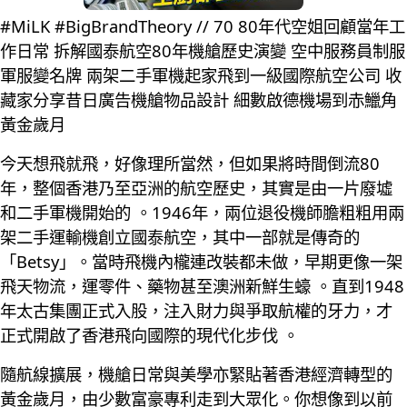
#MiLK #BigBrandTheory // 70 80年代空姐回顧當年工
作日常 拆解國泰航空80年機艙歷史演變 空中服務員制服
軍服變名牌 兩架二手軍機起家飛到一級國際航空公司 收
藏家分享昔日廣告機艙物品設計 細數啟德機場到赤鱲角
黃金歲月
今天想飛就飛，好像理所當然，但如果將時間倒流80
年，整個香港乃至亞洲的航空歷史，其實是由一片廢墟
和二手軍機開始的 。1946年，兩位退役機師膽粗粗用兩
架二手運輸機創立國泰航空，其中一部就是傳奇的
「Betsy」。當時飛機內櫳連改裝都未做，早期更像一架
飛天物流，運零件、藥物甚至澳洲新鮮生蠔 。直到1948
年太古集團正式入股，注入財力與爭取航權的牙力，才
正式開啟了香港飛向國際的現代化步伐 。
隨航線擴展，機艙日常與美學亦緊貼著香港經濟轉型的
黃金歲月，由少數富豪專利走到大眾化。你想像到以前