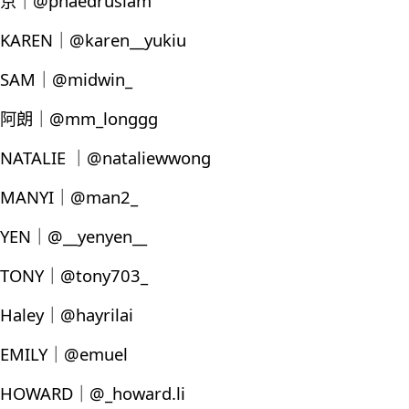
京｜@phaedruslam
KAREN｜@karen__yukiu
SAM｜@midwin_
阿朗｜@mm_longgg
NATALIE ｜@nataliewwong
MANYI｜@man2_
YEN｜@__yenyen__
TONY｜@tony703_
Haley｜@hayrilai
EMILY｜@emuel
HOWARD｜@_howard.li