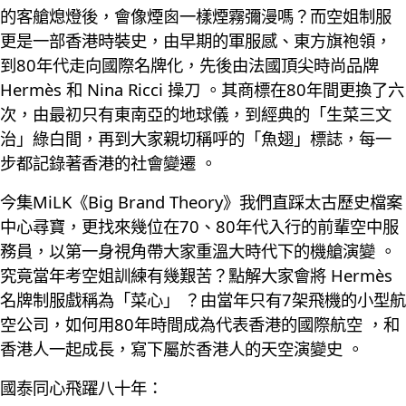
的客艙熄燈後，會像煙囪一樣煙霧彌漫嗎？而空姐制服
更是一部香港時裝史，由早期的軍服感、東方旗袍領，
到80年代走向國際名牌化，先後由法國頂尖時尚品牌
Hermès 和 Nina Ricci 操刀 。其商標在80年間更換了六
次，由最初只有東南亞的地球儀，到經典的「生菜三文
治」綠白間，再到大家親切稱呼的「魚翅」標誌，每一
步都記錄著香港的社會變遷 。
今集MiLK《Big Brand Theory》我們直踩太古歷史檔案
中心尋寶，更找來幾位在70、80年代入行的前輩空中服
務員，以第一身視角帶大家重溫大時代下的機艙演變 。
究竟當年考空姐訓練有幾艱苦？點解大家會將 Hermès
名牌制服戲稱為「菜心」 ？由當年只有7架飛機的小型航
空公司，如何用80年時間成為代表香港的國際航空 ，和
香港人一起成長，寫下屬於香港人的天空演變史 。
國泰同心飛躍八十年：