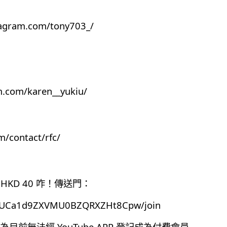
tagram.com/tony703_/
m.com/karen__yukiu/
m/contact/rfc/
HKD 40 咋！傳送門：
el/UCa1d9ZXVMU0BZQRXZHt8Cpw/join
前無法經 YouTube APP 登記成為付費會員