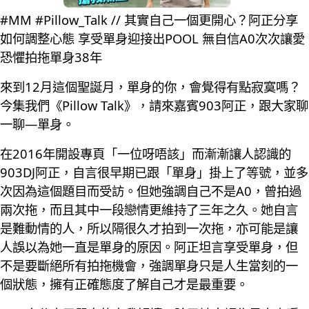
#MM #Pillow_Talk // 其實自己一個更開心？阿正分享
如何調整心態 享受單身迎接出POOL 無自信A0次次讓愛
恐懼拍拖單身38年
來到12月這個聖誕月，單身的你，會覺得有點寂寞嗎？
今集我們《Pillow Talk》，請來嘉賓903阿正，跟大家聊
一聊—單身。
在2016年開設專頁「一位呀唔該」而漸漸讓人認識的
903DJ阿正，自言很早期已跟「單身」掛上了等號，並多
次因為這個題目而受訪。但她強調自己不是A0，曾拍過
兩次拖，而且其中一段戀情更維持了三年之久。她自言
是難動情的人，所以隔很久才拍到一次拖，亦可能是讓
人誤以為她一直是單身的原因。阿正坦言享受單身，但
不是要斷絕所有拍拖機會，強調單身只是人生當刻的一
個狀態，擁有正確態度了解自己才是最重要。