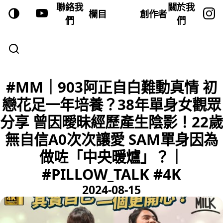
聯絡我
關於我
欄目
創作者
們
們
#MM｜903阿正自白難動真情 初
戀花足一年培養？38年單身女觀眾
分享 曾因曖昧經歷產生陰影！22歲
無自信A0次次讓愛 SAM單身因為
做咗「中央暖爐」？｜
#PILLOW_TALK #4K
2024-08-15