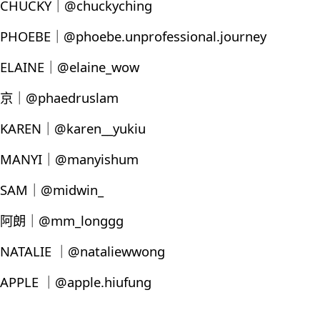
CHUCKY｜@chuckyching
PHOEBE｜@phoebe.unprofessional.journey
ELAINE｜@elaine_wow
京｜@phaedruslam
KAREN｜@karen__yukiu
MANYI｜@manyishum
SAM｜@midwin_
阿朗｜@mm_longgg
NATALIE ｜@nataliewwong
APPLE ｜@apple.hiufung