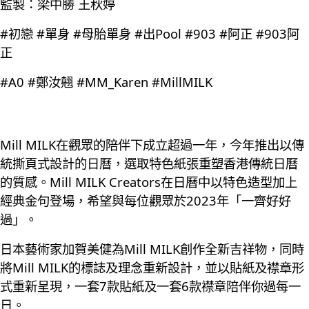
監製：梁中勝 王秋婷
#初戀 #單身 #母胎單身 #出Pool #903 #阿正 #903阿
正
#A0 #鄭汝翹 #MM_Karen #MillMILK
Mill MILK在觀眾的陪伴下成立超過一年，今年推出以傳
統撕頁式設計的日曆，選取特色紙張重塑香港傳統日曆
的質感。Mill MILK Creators在日曆中以特色造型加上
經典金句登場，希望與每位觀眾於2023年「一齊好好
過」。
日本藝術家加賀美健為Mill MILK創作全新吉祥物，同時
將Mill MILK的標誌及理念重新設計，並以貼紙及襟章形
式重新呈現，一套7款貼紙及一套6款襟章陪伴你過每一
日。