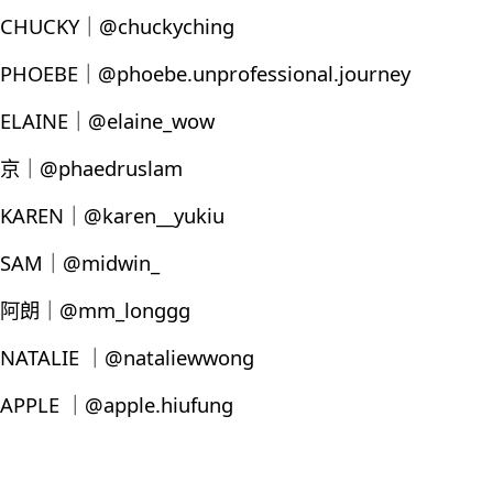
CHUCKY｜@chuckyching
PHOEBE｜@phoebe.unprofessional.journey
ELAINE｜@elaine_wow
京｜@phaedruslam
KAREN｜@karen__yukiu
SAM｜@midwin_
阿朗｜@mm_longgg
NATALIE ｜@nataliewwong
APPLE ｜@apple.hiufung