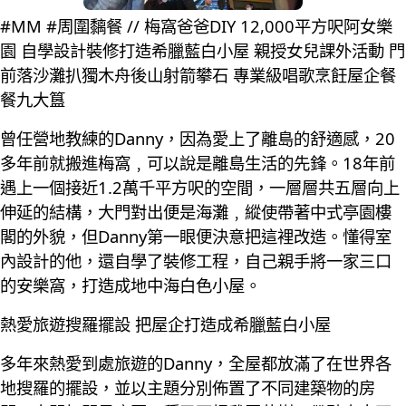
#MM #周圍黐餐 // 梅窩爸爸DIY 12,000平方呎阿女樂
園 自學設計裝修打造希臘藍白小屋 親授女兒課外活動 門
前落沙灘扒獨木舟後山射箭攀石 專業級唱歌烹飪屋企餐
餐九大簋
曾任營地教練的Danny，因為愛上了離島的舒適感，20
多年前就搬進梅窩﹐可以說是離島生活的先鋒。18年前
遇上一個接近1.2萬千平方呎的空間，一層層共五層向上
伸延的結構，大門對出便是海灘﹐縱使帶著中式亭園樓
閣的外貌，但Danny第一眼便決意把這裡改造。懂得室
內設計的他，還自學了裝修工程，自己親手將一家三口
的安樂窩，打造成地中海白色小屋。
熱愛旅遊搜羅擺設 把屋企打造成希臘藍白小屋
多年來熱愛到處旅遊的Danny，全屋都放滿了在世界各
地搜羅的擺設，並以主題分別佈置了不同建築物的房