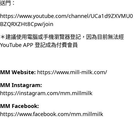
送門：
https://www.youtube.com/channel/UCa1d9ZXVMU0
BZQRXZHt8Cpw/join
＊建議使用電腦或手機瀏覽器登記，因為目前無法經
YouTube APP 登記成為付費會員
MM Website:
https://www.mill-milk.com/
MM Instagram:
https://instagram.com/mm.millmilk
MM Facebook:
https://www.facebook.com/mm.millmilk