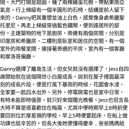
間。大門打開是庭園，種了兩棵雞蛋花樹，帶點東南亞
氣息。行上梯級有一個半圓形的石椅，結構是前人留下
來的，Danny把其重塑並油上白色，感覺像身處希臘聖
托里尼。再走上梯級穿過藍色鐵閘，便到達居所的部
份。主建築物的地下是廚房，旁邊有兩個房間，分別是
印度房和希臘房，二樓則是臥室和居住的空間。有一個
室外的用餐室間，連接著旁邊的平房，室內有一個客廳
和摩洛哥偏廳。
Danny選擇了離島生活，但女兒就沒有選擇了，Jess自四
歲開始就在這個隔世小白屋成長。說到在屋子裡面最深
刻的成長片段，便是打風下暴雨的時候，花園會水浸，
全家要一起舀水出外。另外，停電跳電也是家中日常，
有時未能即時復原，就只好來個獨光晚餐。Jess也坦言長
大時不算是很喜歡住在梅窩，尤其中學時期早上8時前便
要回到位於摩星嶺的學校，早上5時便要起床，在船上做
功課也挺辛苦的。但長大後她便懂得慶幸﹐爸爸媽媽給