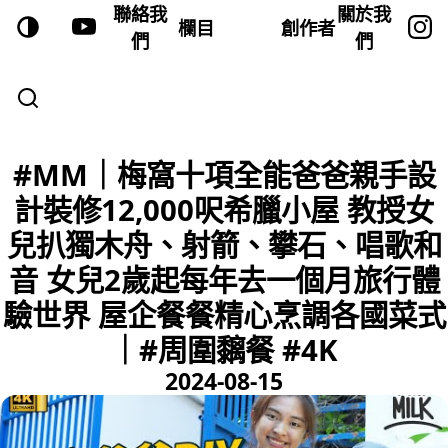
聯絡我
關於我
欄目
創作者
們
們
#MM｜梅窩十項全能爸爸親手設
計裝修12,000呎希臘小屋 教授女
兒扒獨木舟、射箭、攀石、唱歌和
音 女兒2歲起每年去一個月旅行體
驗世界 屋企餐餐精心烹調各國菜式
｜#周圍黐餐 #4K
2024-08-15