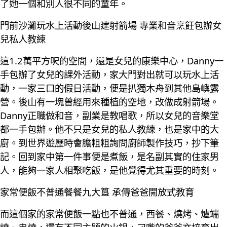
了她一個和別人很不同的童年。
門前沙灘玩水上活動後山建射箭場 專業和音烹飪包辦女
兒私人教練
這1.2萬平方呎的空間，還是女兒的康樂中心，Danny一
手包辦了女兒的課外活動，家大門對出就可以玩水上活
動，一家三口的假日活動，便是扒獨木舟到其他島嶼露
營。後山有一塊曾經用來種植的空地，改做成射箭場。
Danny正職做和音，副業是教唱歌，所以女兒的音樂堂
都一手包辦。他不只是女兒的私人教練，也是家中的大
廚。到世界遊歷時會膽粗粗詢問廚師製作技巧，抄下筆
記。回到家中第一件事便是煮飯，是名副其實的住家男
人，能夠一家人相聚吃飯，是他覺得尤其重要的時刻。
家常便飯不普通餐餐九大簋 承傳爸爸開放式教育
而這個家的家常便飯一點也不普通，西餐、燒烤、爐端