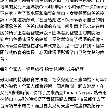
燒、串燒，還有不同主題的火鍋，刁嘴的爸爸亦培育出
刁嘴的女兒。連媽媽Carol都申訴，小時候有一次Danny
不在家，煮了蒸水蛋和梅菜剁豬肉，女竟哭著向爸爸投
訴，不知道媽媽煮了甚麼給她吃。Danny表示自己的廚
藝師承爸爸，爸爸以遊戲的方式，吸引兩小兄弟站在廚
房的椅子上看著爸爸煮飯。因為看到爸爸由切肉開始，
到煮出色香味俱全的餸菜，便對煮食有了很深的記憶。
Danny覺得爸爸在那個年代來說，是一位很特別，懂得
開放式教育的家長，亦因此深深影響了自己對女兒的教
育。
每年全家去一個月旅行 給女兒特別成長經歷
最明顯的特別教育方法是，在女兒兩至三歲開始，每年7
月的暑假，全家人都會預留一個月時間一起去遊歷。在
女兒5歲的時候，便到了馬來西亞Taman Negara熱帶雨
林爬山，6歲的時候搭了青藏鐵路去西藏，8歲那年去了
台灣騎單車環島，而且要女兒每天畫一幅畫作為紀錄。