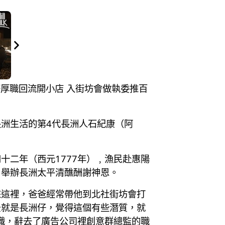
高薪厚職回流開小店 入街坊會做執委推百
洲生活的第4代長洲人石紀康（阿
二年（西元1777年）﹐漁民赴惠陽
，舉辦長洲太平清醮酬謝神恩。
來這裡，爸爸經常帶他到北社街坊會打
景就是長洲仔，覺得這個有些潛質，就
職，辭去了廣告公司裡創意群總監的職