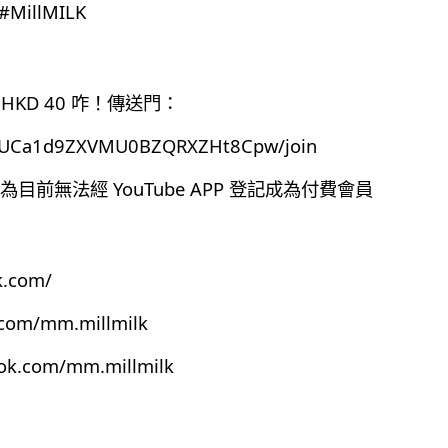
MillMILK
HKD 40 咋！傳送門：
el/UCa1d9ZXVMU0BZQRXZHt8Cpw/join
前無法經 YouTube APP 登記成為付費會員
k.com/
.com/mm.millmilk
ook.com/mm.millmilk