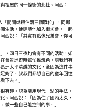
在與祖屋的同一條街的北社。阿西：
人「閒閒哋孭住兩三個職位」，同鄉
長洲生活，便建議他加入街坊會，一起
。阿西說：「其實有點像兄弟會，你可
醮」，四日三夜均會有不同的活動，如
會在會景巡遊時幫忙推飄色，讓我們有
傳長洲太平清醮的文化，全因為這件事
就足夠了。叔叔們都想自己的童年回憶
地看下去。」
事很有趣。認為能用現代一點的手法，
文化。阿西說：「因為住了國內太久，
它，做一些自己能控制的事。」