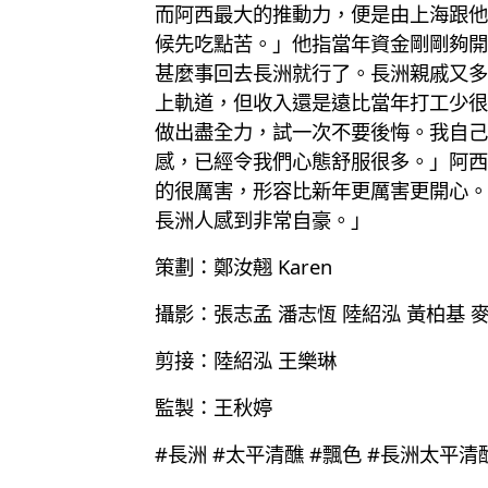
而阿西最大的推動力，便是由上海跟他
候先吃點苦。」他指當年資金剛剛夠開
甚麼事回去長洲就行了。長洲親戚又多
上軌道，但收入還是遠比當年打工少很
做出盡全力，試一次不要後悔。我自己
感，已經令我們心態舒服很多。」阿西
的很厲害，形容比新年更厲害更開心。
長洲人感到非常自豪。」
策劃：鄭汝翹 Karen
攝影：張志孟 潘志恆 陸紹泓 黃柏基 
剪接：陸紹泓 王樂琳
監製：王秋婷
#長洲 #太平清醮 #飄色 #長洲太平清