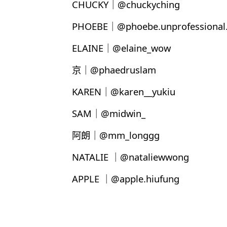
CHUCKY｜@chuckyching
PHOEBE｜@phoebe.unprofessional.
ELAINE｜@elaine_wow
京｜@phaedruslam
KAREN｜@karen__yukiu
SAM｜@midwin_
阿朗｜@mm_longgg
NATALIE ｜@nataliewwong
APPLE ｜@apple.hiufung