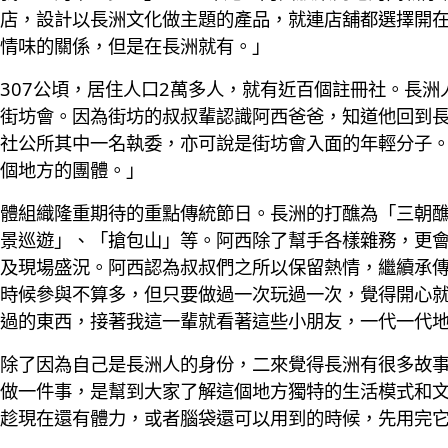
店，設計以長洲文化做主題的產品，就連店舖都選擇開
情味的關係，但是在長洲就有。」
307公頃，居住人口2萬多人，就有近百個註冊社。長洲
街坊會。因為街坊的叔叔輩認識阿西爸爸，知道他回到
社公所其中一名執委，亦可說是街坊會入面的年輕分子
個地方的團體。」
體組織隆重期待的重點傳統節日。長洲的打醮為「三朝
景巡遊」、「搶包山」等。阿西除了幫手各樣雜務，更
及現場盛況。阿西認為叔叔們之所以保留熱情，繼續承
時候參與不算多，但只要做過一次玩過一次，覺得開心
過的東西，接著我這一輩就看著這些小朋友，一代一代
除了因為自己是長洲人的身份，二來覺得長洲有很多故
做一件事，是幫到大家了解這個地方獨特的生活模式和
趁現在還有體力，或者腦袋還可以用到的時候，先用完