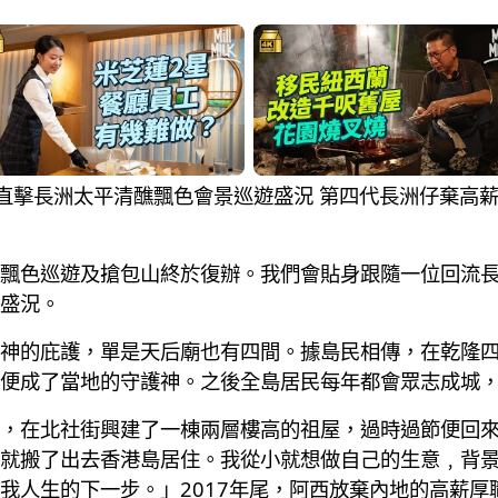
洲人貼身直擊長洲太平清醮飄色會景巡遊盛況 第四代長洲仔棄
飄色巡遊及搶包山終於復辦。我們會貼身跟隨一位回流長
盛況。
神的庇護，單是天后廟也有四間。據島民相傳，在乾隆四十
便成了當地的守護神。之後全島居民每年都會眾志成城
，在北社街興建了一棟兩層樓高的祖屋，過時過節便回
就搬了出去香港島居住。我從小就想做自己的生意﹐背
我人生的下一步。」2017年尾，阿西放棄內地的高薪厚