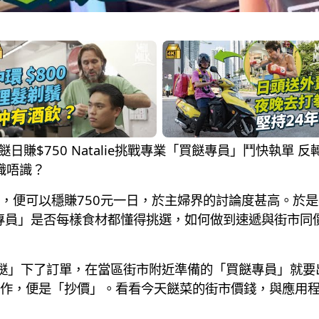
買餸日賺$750 Natalie挑戰專業「買餸專員」鬥快執單
識唔識？
，便可以穩賺750元一日，於主婦界的討論度甚高。於
買餸專員」是否每樣食材都懂得挑選，如何做到速遞與街市同
市即日餸」下了訂單，在當區街市附近準備的「買餸專員」就
作，便是「抄價」。看看今天餸菜的街市價錢，與應用