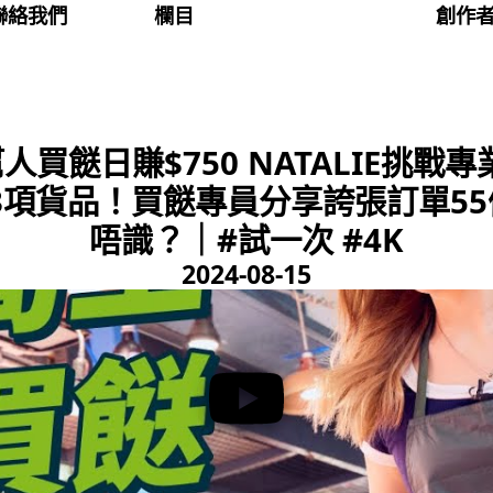
聯絡我們
欄目
創作
買餸日賺$750 NATALIE挑
3項貨品！買餸專員分享誇張訂單55
唔識？｜#試一次 #4K
2024-08-15