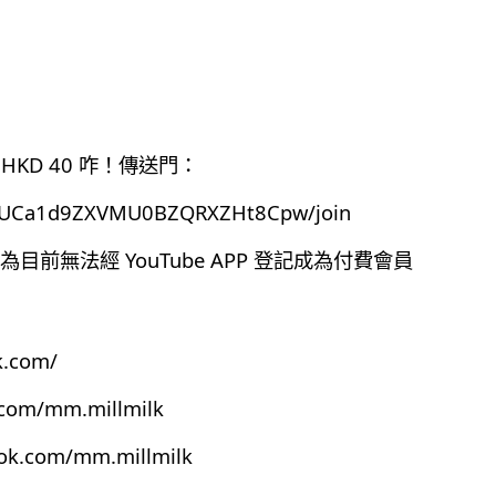
HKD 40 咋！傳送門：
el/UCa1d9ZXVMU0BZQRXZHt8Cpw/join
前無法經 YouTube APP 登記成為付費會員
k.com/
.com/mm.millmilk
ook.com/mm.millmilk