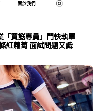
者
關於我們
戰專業「買餸專員」鬥快執單
條紅蘿蔔 面試問題又識