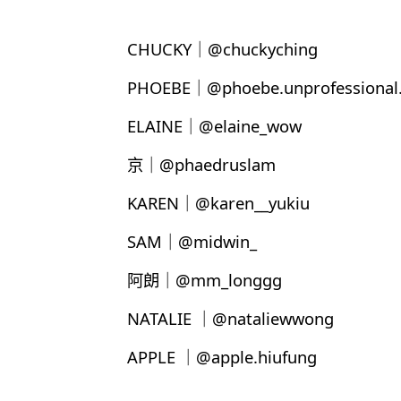
CHUCKY｜@chuckyching
PHOEBE｜@phoebe.unprofessional.
ELAINE｜@elaine_wow
京｜@phaedruslam
KAREN｜@karen__yukiu
SAM｜@midwin_
阿朗｜@mm_longgg
NATALIE ｜@nataliewwong
APPLE ｜@apple.hiufung