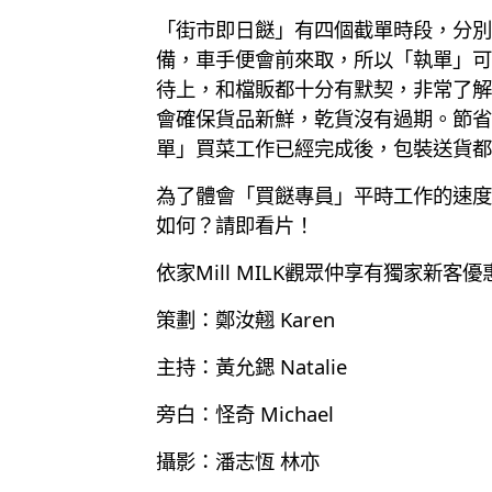
「街市即日餸」有四個截單時段，分別
備，車手便會前來取，所以「執單」可
待上，和檔販都十分有默契，非常了解
會確保貨品新鮮，乾貨沒有過期。節省
單」買菜工作已經完成後，包裝送貨都
為了體會「買餸專員」平時工作的速度和難
如何？請即看片！
依家Mill MILK觀眾仲享有獨家新
策劃：鄭汝翹 Karen
主持：黃允鍶 Natalie
旁白：怪奇 Michael
攝影：潘志恆 林亦