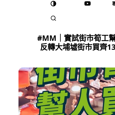
#MM｜實試街市筍工幫人
反轉大埔墟街市買齊1