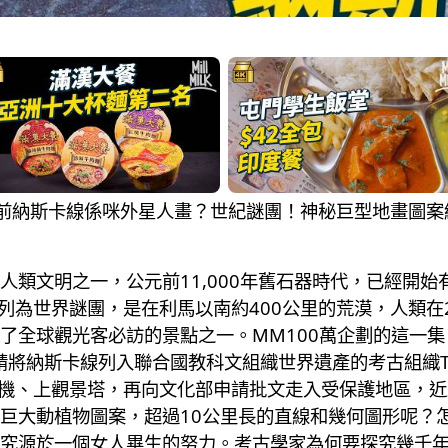
魯二千年前納斯卡線係咪外星人畫？世紀謎團！神秘巨型地畫圖
類文明之一，公元前11,000年舊石器時代，已經開始
列為世界謎團，是在利馬以南約400公里的荒漠，人類在20
全球觀光客必訪的景點之一。MM100萬企劃的這一集，
斯卡線列入聯合國教科文組織世界遺產的考古組織The Associ
飛機、上觀景塔，再向文化部申請批文走入受保護地區，
巨大動植物圖案，超過10公里長的直線和幾何圖形呢？
究源於一個女人畢生的努力。考古學家為何要探究幾千