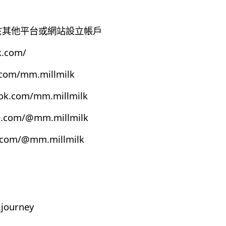
有於其他平台或網站設立帳戶
k.com/
.com/mm.millmilk
ook.com/mm.millmilk
e.com/@mm.millmilk
s.com/@mm.millmilk
journey