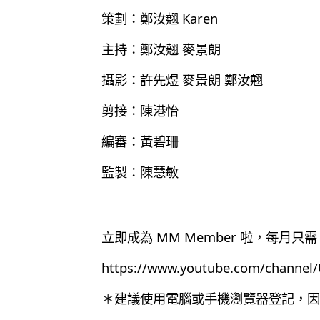
策劃：鄭汝翹 Karen
主持：鄭汝翹 麥景朗
攝影：許先煜 麥景朗 鄭汝翹
剪接：陳港怡
編審：黃碧珊
監製：陳慧敏
立即成為 MM Member 啦，每月只需 
https://www.youtube.com/chann
＊建議使用電腦或手機瀏覽器登記，因為目