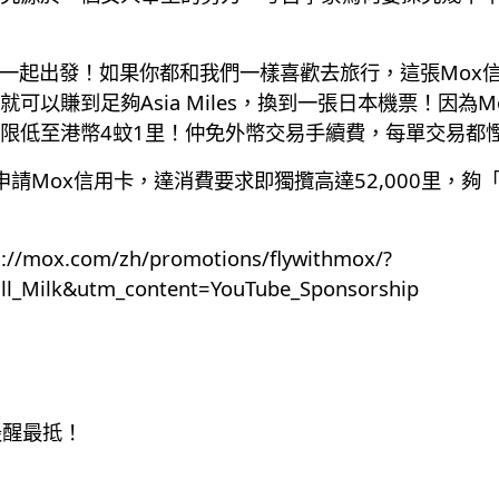
持們一起出發！如果你都和我們一樣喜歡去旅行，這張Mox
可以賺到足夠Asia Miles，換到一張日本機票！因為
限低至港幣4蚊1里！仲免外幣交易手續費，每單交易都慳1
功申請Mox信用卡，達消費要求即獨攬高達52,000里，
s://mox.com/zh/promotions/flywithmox/?
_Milk&utm_content=YouTube_Sponsorship
最醒最抵！