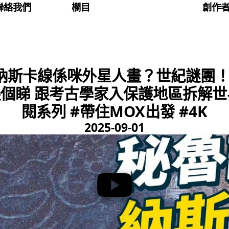
聯絡我們
欄目
創作
納斯卡線係咪外星人畫？世紀謎團
個睇 跟考古學家入保護地區拆解世
閱系列 #帶住MOX出發 #4K
2025-09-01