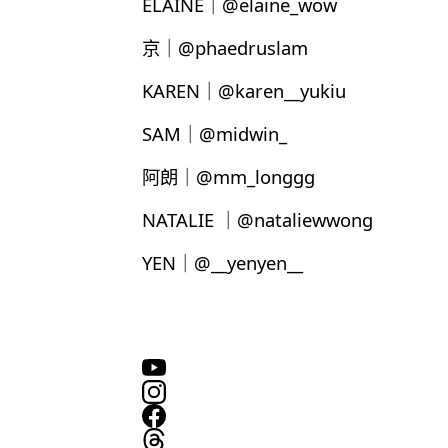
ELAINE｜@elaine_wow
京｜@phaedruslam
KAREN｜@karen__yukiu
SAM｜@midwin_
阿朗｜@mm_longgg
NATALIE ｜@nataliewwong
YEN｜@__yenyen__