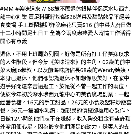
#MM #美味道來 // 68歲不願退休銀髮伴侶深水埗西九
龍中心創業 賣足料蟹籽炒飯$26送菜及甜點飲品平絕美
食廣場 手工斑蘭糕即炸脆麻花只賣$16 前中菜大廚日做
十二小時開足七日工 全為令兩度患癌愛人寄情工作活得
開心有意義
退休，不用上班周遊列國，好像是所有打工仔夢寐以求
的人生階段。但今集《美味道來》的主角，62歲的前中
菜大廚Jo叔叔，以及前海味店佔長68歲的Wendy姨姨，
本身已退休，他們卻認為退休不如想像般美好，在家中
遊手好閒還辛苦過返工。於是從不曾一起工作的兩位，
便於今年初於深水埗西九龍中心的美食廣場創業，一起
經營食檔。16元的手工甜品，26元的小食及蟹籽炒飯套
餐，36元一隻滷水乳鴿，超親民的價錢卻極用心製作。
日做12小時的他們志不在賺錢，收入夠交租金有些許額
外零用便心足，因為最令他們滿足的動力，是客人的支