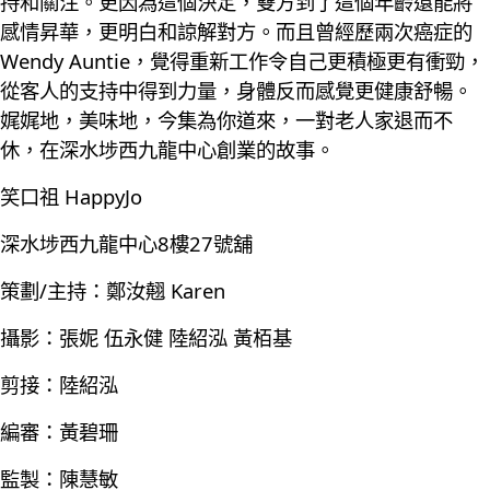
持和關注。更因為這個決定，雙方到了這個年齡還能將
感情昇華，更明白和諒解對方。而且曾經歷兩次癌症的
Wendy Auntie，覺得重新工作令自己更積極更有衝勁，
從客人的支持中得到力量，身體反而感覺更健康舒暢。
娓娓地，美味地，今集為你道來，一對老人家退而不
休，在深水埗西九龍中心創業的故事。
笑口祖 HappyJo
深水埗西九龍中心8樓27號舖
策劃/主持：鄭汝翹 Karen
攝影：張妮 伍永健 陸紹泓 黃栢基
剪接：陸紹泓
編審：黃碧珊
監製：陳慧敏