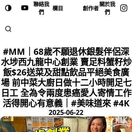
聯絡我
關於我
欄目
創作者
們
們
#MM｜68歲不願退休銀髮伴侶深
水埗西九龍中心創業 賣足料蟹籽炒
飯$26送菜及甜點飲品平絕美食廣
場 前中菜大廚日做十二小時開足七
日工 全為令兩度患癌愛人寄情工作
活得開心有意義｜#美味道來 #4K
2025-06-22