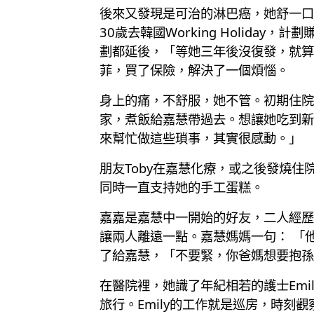
後來又發現是可治的淋巴癌，她舒一口
30歲去韓國Working Holid
劃都延後，「等她三年後沒復發，就算
菲，買了保險，解決了一個煩惱。
身上的痛，不舒服，她不管。初期住院
家，煮飯給嘉慧帶過去。想讓她吃到新
來幫忙做這些瑣事，其實很感動。」
朋友Toby在嘉慧化療，或之後發燒
同時一直支持她的手工蛋糕。
嘉嘉是嘉慧中一開始的好友，二人經歷
讓兩人離遠一點。嘉慧媽媽一句： 「
了給嘉慧，「不要緊，你爸媽想要抱孫，這
在醫院裡，她識了年紀相若的護士Em
旅行。Emily的工作就是巡房，時