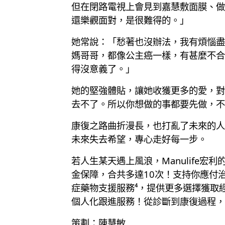
但在閉路電視上會見到嘉慧敷面膜、做
還樂觀面對，是很難得的。」
她常說：「愁著也沒辦法，我有煩惱盡
媽哥哥，都像公主癌一樣，有甚麼不合
得沒意義了。」
她的堅強體貼，讓她收獲更多的愛，對
去不了。所以你想做的事都要先做，不
康復之路曲折漫長，也打亂了未來的人
未來失去希望，專心走好每一步。
若人生某天遇上風浪，Manulife
金保障，合共多達10次！支持你應付
症藥物支援服務⁴，提供更多選擇獲取
個人化跟進服務！從診斷到康復過程，
策劃：陳慧敏