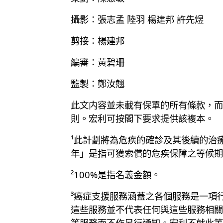
攝影：張志孟 陸羽 楊建邦 許先煜
剪接：楊建邦
編審：黃碧珊
監製：鄭汝翹
此文内容並未載有保單的所有條款，而
則。宏利可按閣下要求提供該複本。
¹此計劃將為危疾的確診及其後續的治
年」是指可獲索償的危疾保障之等候期
²100%是指名義金額。
³癌症支援服務涵蓋之各個服務是一項
這些服務並不代表任何與這些服務相關
等服務而不作另行通知。宏利不就此等