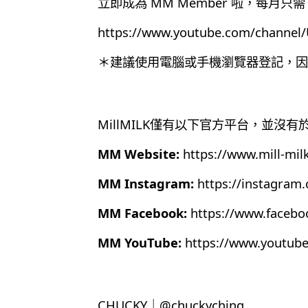
立即成為 MM Member 啦，每月只需 
https://www.youtube.com/chann
＊建議使用電腦或手機瀏覽器登記，因為目
MillMILK僅有以下官方平台，並沒
MM Website:
https://www.mill-mil
MM Instagram:
https://instagram
MM Facebook:
https://www.faceb
MM YouTube:
https://www.youtub
CHUCKY｜@chuckyching