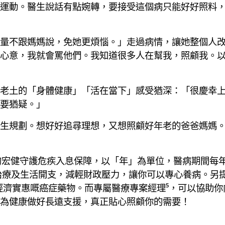
運動。醫生說話有點婉轉，要接受這個病只能好好照料
量不跟媽媽說，免她更煩惱。」走過病情，讓她整個人
心意，我就會罵他們。我知道很多人在幫我，照顧我。
老土的「身體健康」「活在當下」感受猶深：「很慶幸
要猶疑。」
生規劃。想好好追尋理想，又想照顧好年老的爸爸媽媽
宏利的宏健守護危疾入息保障，以「年」為單位，醫病期間每年
治療及生活開支，減輕財政壓力，讓你可以專心養病。另
經濟實惠嘅癌症藥物。而專屬醫療專案經理⁵，可以協助
為健康做好長遠支援，真正貼心照顧你的需要！