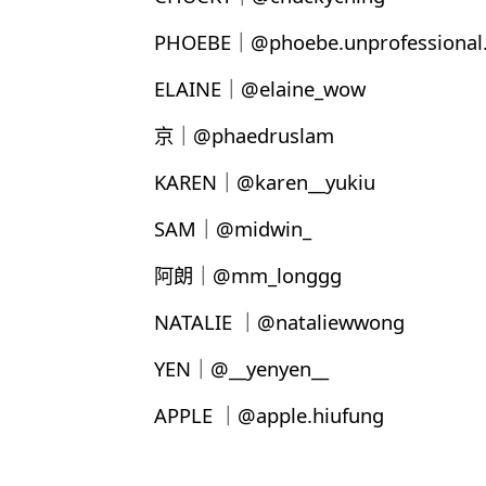
PHOEBE｜@phoebe.unprofessional.
ELAINE｜@elaine_wow
京｜@phaedruslam
KAREN｜@karen__yukiu
SAM｜@midwin_
阿朗｜@mm_longgg
NATALIE ｜@nataliewwong
YEN｜@__yenyen__
APPLE ｜@apple.hiufung