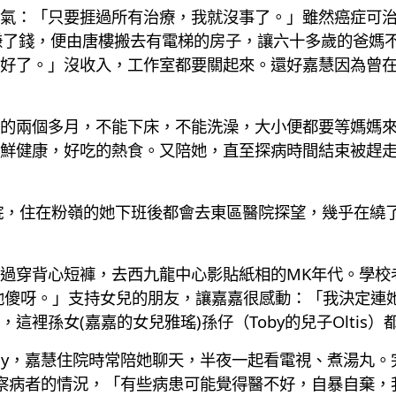
氣：「只要捱過所有治療，我就沒事了。」雖然癌症可
ay，計劃賺了錢，便由唐樓搬去有電梯的房子，讓六十多歲的爸
好了。」沒收入，工作室都要關起來。還好嘉慧因為曾
的兩個多月，不能下床，不能洗澡，大小便都要等媽媽
鮮健康，好吃的熱食。又陪她，直至探病時間結束被趕
住院，住在粉嶺的她下班後都會去東區醫院探望，幾乎在繞
過穿背心短褲，去西九龍中心影貼紙相的MK年代。學校
他傻呀。」支持女兒的朋友，讓嘉嘉很感動：「我決定連
裡孫女(嘉嘉的女兒雅瑤)孫仔（Toby的兒子Oltis）
ily，嘉慧住院時常陪她聊天，半夜一起看電視、煮湯丸
刻觀察病者的情況，「有些病患可能覺得醫不好，自暴自棄