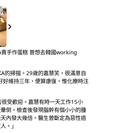
p賣手作蛋糕 曾想去韓國working
A的掃描。29歲的嘉慧笑，很滿意自
好好維持三年，便算康復。惟化療時注
糕店很受歡迎。嘉慧有時一天工作15小
服暈倒。檢查後發現腦幹有個小小的腫
幾天內發大幾倍。醫生曾斷定為惡性癌
家人。」