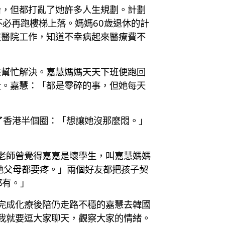
治，但都打亂了她許多人生規劃。計劃
媽不必再跑樓梯上落。媽媽60歲退休的計
在醫院工作，知道不幸病起來醫療費不
來幫忙解決。嘉慧媽媽天天下班便跑回
走。嘉慧：「都是零碎的事，但她每天
了香港半個圈：「想讓她沒那麼悶。」
老師曾覺得嘉嘉是壞學生，叫嘉慧媽媽
她父母都要疼。」兩個好友都把孩子契
都有。」
。完成化療後陪仍走路不穩的嘉慧去韓國
，我就要逗大家聊天，觀察大家的情緒。