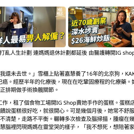
患癌打亂人生計劃 連媽媽退休計劃都延後 由醫護轉開IG sho
我還未去世。」雪櫃上貼著嘉慧養了16年的北京狗，KAK
淋巴癌。經歷半年的化療後，現在在吃鞏固療程的化療藥。
正排期做手術換髖關節。
工作，租了個食物工場開IG Shop賣她手作的蛋糕。蛋
饋說蛋糕很好吃，就很開心。可是幾個月後，她常不舒
不清楚，走路不平衡。輾轉多次檢查及腦掃描，腫瘤在
慧腦裡閃現媽媽在靈堂哭的樣子，「我不想死，想陪著