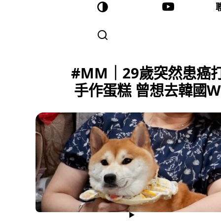
#MM｜29歲突然患癌打
手作蛋糕 曾想去韓國WOR