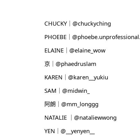
CHUCKY｜@chuckyching
PHOEBE｜@phoebe.unprofessional.
ELAINE｜@elaine_wow
京｜@phaedruslam
KAREN｜@karen__yukiu
SAM｜@midwin_
阿朗｜@mm_longgg
NATALIE ｜@nataliewwong
YEN｜@__yenyen__