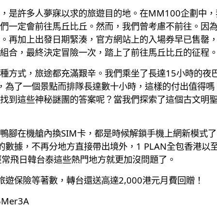
是許多人夢寐以求的旅遊目的地。在MM100企劃中，我
們一定會前往馬丘比丘。然而，我們曾考慮不前往。因
。再加上出發日期緊湊，官方網站上的入場券早已售罄
組合，最終決定冒險一次，踏上了前往馬丘比丘的征程
種方式，旅途都充滿艱辛。我們乘坐了長達15小時的夜
，為了一個景點而排隊長達數十小時，這樣的付出值得嗎
找到這些神秘謎團的答案呢？當我們探索了這個古文明
鴨腳在機艙內換SIM卡，都是時候解鎖手機上網新模式了。
的數據，不再分地方直接帶出境外，1 PLAN全包香港
，經常飛日韓台泰這些熱門地方就更加沒問題了。
遊保險等著數，轉台還送高達2,000港元月費回贈！
46Mer3A