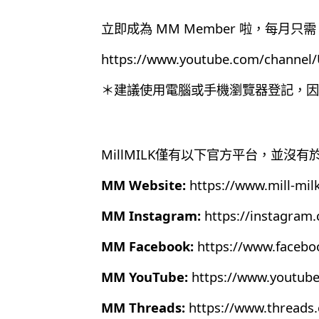
立即成為 MM Member 啦，每月只需 
https://www.youtube.com/chann
＊建議使用電腦或手機瀏覽器登記，因為目
MillMILK僅有以下官方平台，並沒
MM Website:
https://www.mill-mil
MM Instagram:
https://instagram
MM Facebook:
https://www.faceb
MM YouTube:
https://www.youtub
MM Threads:
https://www.thread