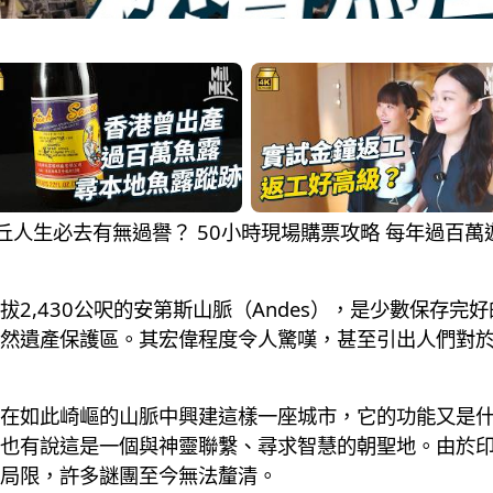
馬丘比丘人生必去有無過譽？ 50小時現場購票攻略 每年過
2,430公呎的安第斯山脈（Andes），是少數保存完好
然遺產保護區。其宏偉程度令人驚嘆，甚至引出人們對
在如此崎嶇的山脈中興建這樣一座城市，它的功能又是
也有說這是一個與神靈聯繫、尋求智慧的朝聖地。由於
局限，許多謎團至今無法釐清。