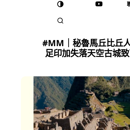
#MM｜秘魯馬丘比丘人
足印加失落天空古城致