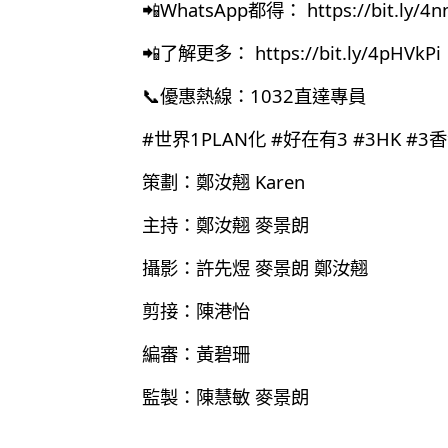
📲WhatsApp都得：
https://bit.ly/4
📲了解更多：
https://bit.ly/4pHVkPi
📞優惠熱線：1032直達專員
#世界1PLAN化 #好在有3 #3HK #
策劃：鄭汝翹 Karen
主持：鄭汝翹 麥景朗
攝影：許先煜 麥景朗 鄭汝翹
剪接：陳港怡
編審：黃碧珊
監製：陳慧敏 麥景朗