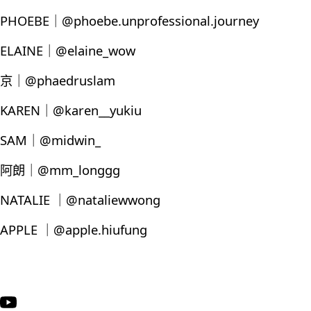
PHOEBE｜@phoebe.unprofessional.journey
ELAINE｜@elaine_wow
京｜@phaedruslam
KAREN｜@karen__yukiu
SAM｜@midwin_
阿朗｜@mm_longgg
NATALIE ｜@nataliewwong
APPLE ｜@apple.hiufung