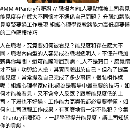
#MM #Pantry有嘢斟 // 職場內向I人要點樣被上司看見
能見度存在感大不同懷才不遇係自己問題？ 升職加薪能
見度緊要過工作表現 組織心理學家教路能力高低都要懂
的工作匯報技巧
人在職場，究竟要如何被看見？能見度和存在感大不
同，職場內向型的人容易成為職場透明人，不僅升職加
薪與你無關，還可能隨時屈到病。I人不是藉口，感覺懷
才不遇，功勞給人搶，其實問題出於自己。但為了提高
能見度，常常提及自己完成了多少事情，很裝模作樣
呢！組織心理學家Mills認為是職場中最重要的技巧，如
何才能被看見，又不會令人反感？跟著能見度低的上
司，下屬也不好過。工作能力高與低都必需要學懂，如
何向上司匯報工作成果，有甚麼地雷一定不能犯？今集
《Pantry有嘢斟》，一起學習提升能見度，讓上司知道
你的貢獻。