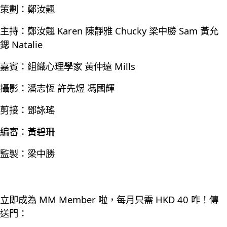
策劃：鄭汝翹
主持：鄭汝翹 Karen 陳靜雅 Chucky 梁中勝 Sam 黃允
鍶 Natalie
嘉賓：組織心理學家 黃仲遠 Mills
攝影：潘志恆 許先煜 馮國輝
剪接：鄧詠瑤
編審：黃碧珊
監製：梁中勝
立即成為 MM Member 啦，每月只需 HKD 40 咋！傳
送門：