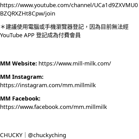
https://www.youtube.com/channel/UCa1d9ZXVMU0
BZQRXZHt8Cpw/join
＊建議使用電腦或手機瀏覽器登記，因為目前無法經
YouTube APP 登記成為付費會員
MM Website:
https://www.mill-milk.com/
MM Instagram:
https://instagram.com/mm.millmilk
MM Facebook:
https://www.facebook.com/mm.millmilk
CHUCKY｜@chuckyching