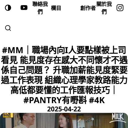
聯絡我
關於我
欄目
創作者
們
們
#MM｜職場內向I人要點樣被上司
看見 能見度存在感大不同懷才不遇
係自己問題？ 升職加薪能見度緊要
過工作表現 組織心理學家教路能力
高低都要懂的工作匯報技巧｜
#PANTRY有嘢斟 #4K
2025-04-22