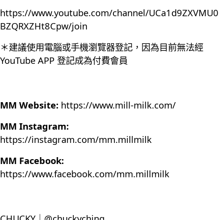
https://www.youtube.com/channel/UCa1d9ZXVMU0
BZQRXZHt8Cpw/join
＊建議使用電腦或手機瀏覽器登記，因為目前無法經
YouTube APP 登記成為付費會員
MM Website:
https://www.mill-milk.com/
MM Instagram:
https://instagram.com/mm.millmilk
MM Facebook:
https://www.facebook.com/mm.millmilk
CHUCKY｜@chuckyching