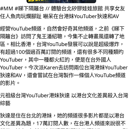
#MM #睇下隔籬台 // 體驗台北矽膠娃娃旅館 共享女友
任人魚肉玩爛腳趾 嚇呆在台港妹YouTuber狄達和AV
經營YouTube頻道，自然會好奇其他頻道，之前《睇下
隔籬台》訪問了鬼王潘紹聰，今集不止轉畫風還轉了地
區。相比香港，台灣YouTube發展可以說是超級爆炸，
有超過100個過百萬訂閱的頻道，還有很多不同種類旳
YouTuber，其中一種都火紅的，便是在台外國人
YouTuber。今次派Karen去訪問兩位台灣港妹YouTuber
狄達和AV，還會嘗試在台灣製作一條個人YouTube頻道
的影片。
元祖級台灣YouTuber港妹狄達 以港台文化差異殺入台灣
綜藝
狄達是住在台北的港妹，她的頻道很多影片都是以港台
文化差異為題，17萬訂閱人數，在台港人頻道來說很不