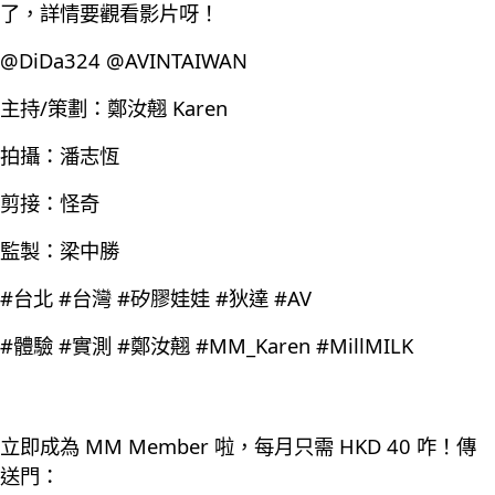
了，詳情要觀看影片呀！
@DiDa324 @AVINTAIWAN
主持/策劃：鄭汝翹 Karen
拍攝：潘志恆
剪接：怪奇
監製：梁中勝
#台北 #台灣 #矽膠娃娃 #狄達 #AV
#體驗 #實測 #鄭汝翹 #MM_Karen #MillMILK
立即成為 MM Member 啦，每月只需 HKD 40 咋！傳
送門：