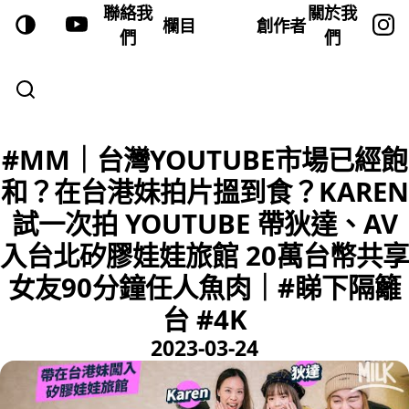
聯絡我
關於我
欄目
創作者
們
們
#MM｜台灣YOUTUBE市場已經飽
和？在台港妹拍片搵到食？KAREN
試一次拍 YOUTUBE 帶狄達、AV
入台北矽膠娃娃旅館 20萬台幣共享
女友90分鐘任人魚肉｜#睇下隔籬
台 #4K
2023-03-24