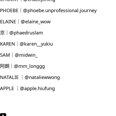
PHOEBE｜@phoebe.unprofessional.journey
ELAINE｜@elaine_wow
京｜@phaedruslam
KAREN｜@karen__yukiu
SAM｜@midwin_
阿朗｜@mm_longgg
NATALIE ｜@nataliewwong
APPLE ｜@apple.hiufung