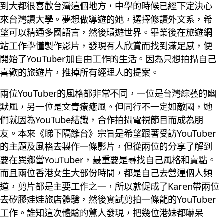
到大都很喜歡台灣這個地方，中學的時候已經下定決心
來台灣讀大學。夢想做導遊的她，選擇修讀外文系，希
望可以精通多國語言，然後環遊世界。畢業後在旅遊網
站工作學懂製作影片，發現有人欣賞而找到滿足感，便
開始了YouTuber加自由工作的生活。因為只想拍攝自己
喜歡的旅遊片，推掉所有經理人的提案。
兩位YouTuber的風格都非常不同，一位是台灣綜藝的幽
默風，另一位是文青療癒風。但同行不一定如敵國，她
們就因為YouTube結識，合作拍攝電視節目而成為朋
友。本來《睇下隔籬台》宗旨是希望跟著受訪YouTuber
的主題及風格去製作一條影片，但從兩位的分享了解到
要在異鄉當YouTuber，最重要是尋找自己風格和賣點。
而且兩位香港女生大部份時間，都是自己去營運個人頻
道，剪片都是主要工作之一，所以就促成了Karen帶兩位
去矽膠娃娃旅店體驗，然後實試剪拍一條龍的YouTuber
工作。誰知這次體驗的驚人發現，把幾位港妹都嚇呆