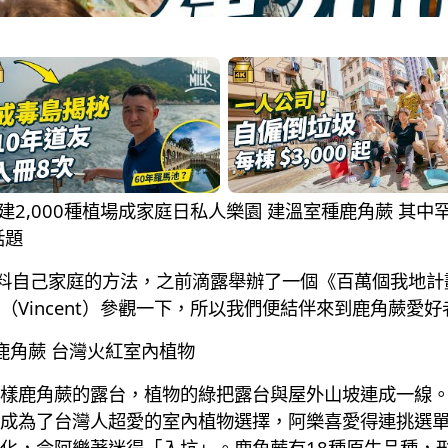
爸親手搭建2,000種植場成家庭日私人樂園 建溫室種鹿角蕨 
話題
有照料自己家庭的方法，之前滴露舉辦了一個《百萬個我地
Vincent）參觀一下，所以我們便結伴來到鹿角蕨愛
y鹿角蕨 台灣火紅室內植物
樣鹿角蕨的露台，植物的綠把露台與屋外山坡連成一線
成為了台灣人超愛的室內植物選擇，阿樂喜愛得連挑選單
化，令阿樂著迷得「入坑」。鹿角蕨有18種原生品種，