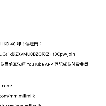
HKD 40 咋！傳送門：
el/UCa1d9ZXVMU0BZQRXZHt8Cpw/join
前無法經 YouTube APP 登記成為付費會員
k.com/
.com/mm.millmilk
ook.com/mm.millmilk