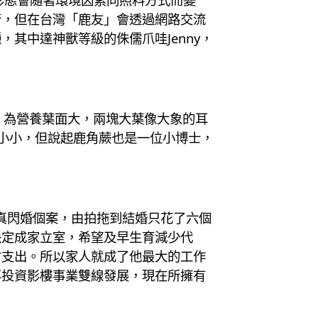
行，但在台灣「鹿友」會透過網路交流
其中達神獸等級的侏儒爪哇Jenny，
耳，為營養葉面大，兩塊大葉像大象的耳
紀小小，但說起鹿角蕨也是一位小博士，
真閃婚個案，由拍拖到結婚只花了六個
決定成家立室，希望及早生育減少代
省支出。所以家人就成了他最大的工作
再投資影樓事業雙線發展，現在所擁有