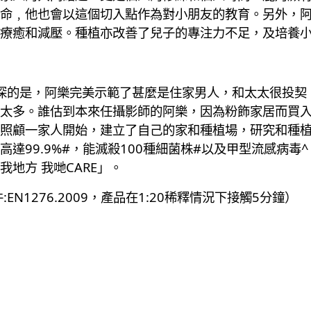
命﹐他也會以這個切入點作為對小朋友的教育。另外，
療癒和減壓。種植亦改善了兒子的專注力不足，及培養
受最深的是，阿樂完美示範了甚麼是住家男人，和太太很投
太多。誰估到本來任攝影師的阿樂，因為粉飾家居而買
照顧一家人開始，建立了自己的家和種植場，研究和種
達99.9%#，能滅殺100種細菌株#以及甲型流感病
地方 我哋CARE」。
3（試驗條件:EN1276.2009，產品在1:20稀釋情況下接觸5分鐘）