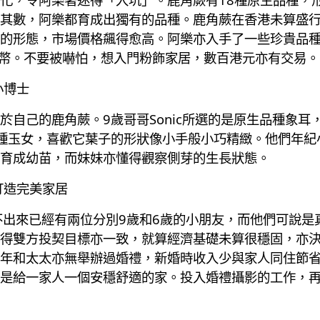
其數，阿樂都育成出獨有的品種。鹿角蕨在香港未算盛
的形態，市場價格飆得愈高。阿樂亦入手了一些珍貴品種，
台幣。不要被嚇怕，想入門粉飾家居，數百港元亦有交易。
小博士
於自己的鹿角蕨。9歲哥哥Sonic所選的是原生品種象
品種玉女，喜歡它葉子的形狀像小手般小巧精緻。他們年
育成幼苗，而妹妹亦懂得觀察側芽的生長狀態。
打造完美家居
不出來已經有兩位分別9歲和6歲的小朋友，而他們可說是
得雙方投契目標亦一致，就算經濟基礎未算很穩固，亦
年和太太亦無舉辦過婚禮，新婚時收入少與家人同住節
是給一家人一個安穩舒適的家。投入婚禮攝影的工作，