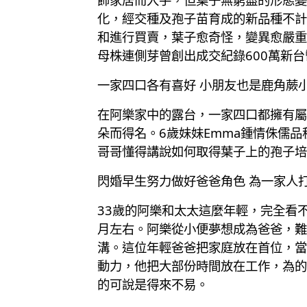
化，經交種及孢子苗育成的新品種不計
和進行買賣，葉子愈奇怪，變異愈嚴重
母株連側芽曾創出成交紀錄600萬新
一家四口各有喜好 小朋友也是鹿角蕨
在阿樂家中的露台，一家四口都擁有屬
朵而得名。6歲妹妹Emma鍾情侏儒
哥哥懂得講說如何取得葉子上的孢子培
閃婚早生努力做好爸爸⻆色 為一家人
33歲的阿樂和太太這麼年輕，完全看
月左右。阿樂從小便夢想成為爸爸，難
溝。這位年輕爸爸把家庭放在首位，當
動力，他把大部份時間放在工作，為的
的可說是得來不易。