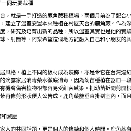
子一同玩耍裁種
台，就是一手打造的鹿角蕨種植場。兩個月前為了配合
，建立了溫室安置本來種植在村屋天台的鹿角蕨。作為
度，研究及培育出新的品種，所以溫室其實也是他的實
球、射箭等，阿樂希望這個地方能融入自己和小朋友的
居風格，植上不同的板材成為裝飾，亦是令它在台灣爆
的滴露家居消毒藥水徹底消毒，因為幼苗穩植在器皿一
有機會傷害植物根部容易受細菌感染。把幼苗拆開剪開
紮再修剪形狀便大公告成。鹿角蕨能垂直掛到室內，而
癒和減壓
家人的共同話題，更是個人的修練和個人時間。鹿角蕨