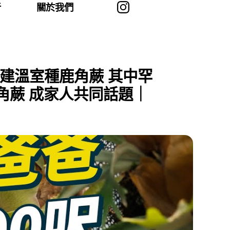
者
關於我們
 建溫室種鹿角蕨 其中罕
角蕨 成家人共同話題｜