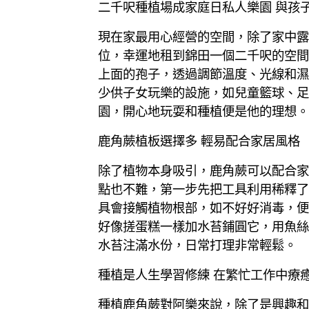
二千呎種植場成家庭日私人樂園 與孩
現在家最用心經營的空間，除了家中露
位，幸運地租到錦田一個二千呎的空間
上面的孢子，透過調節溫度、光線和濕
少供子女玩樂的設施，如兒童籃球、足
園，開心地玩耍和種植便是他的理想。
鹿角蕨植板選擇多 輕易配合家居風格
除了植物本身吸引，鹿角蕨可以配合家
點也不難，第一步先把工具利用稀釋了
具會接觸植物根部，如不好好消毒，便
好像搓蛋糕一樣加水苔鋪圓它，用魚絲
水苔注滿水份，日常打理非常輕鬆。
種植是人生學習修練 在繁忙工作中療
種植鹿角蕨對阿樂來說，除了是興趣和