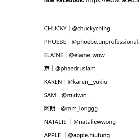
CHUCKY｜@chuckyching
PHOEBE｜@phoebe.unprofessional.
ELAINE｜@elaine_wow
京｜@phaedruslam
KAREN｜@karen__yukiu
SAM｜@midwin_
阿朗｜@mm_longgg
NATALIE ｜@nataliewwong
APPLE ｜@apple.hiufung