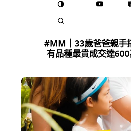
#MM｜33歲爸爸親手
有品種最貴成交達60