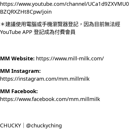
https://www.youtube.com/channel/UCa1d9ZXVMU0
BZQRXZHt8Cpw/join
＊建議使用電腦或手機瀏覽器登記，因為目前無法經
YouTube APP 登記成為付費會員
MM Website:
https://www.mill-milk.com/
MM Instagram:
https://instagram.com/mm.millmilk
MM Facebook:
https://www.facebook.com/mm.millmilk
CHUCKY｜@chuckyching