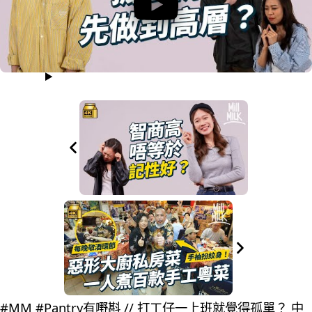
#MM #Pantry有嘢斟 // 打工仔一上班就覺得孤單？ 中