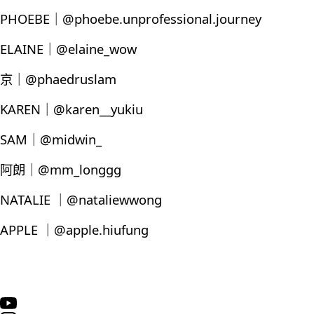
PHOEBE｜@phoebe.unprofessional.journey
ELAINE｜@elaine_wow
京｜@phaedruslam
KAREN｜@karen__yukiu
SAM｜@midwin_
阿朗｜@mm_longgg
NATALIE ｜@nataliewwong
APPLE ｜@apple.hiufung