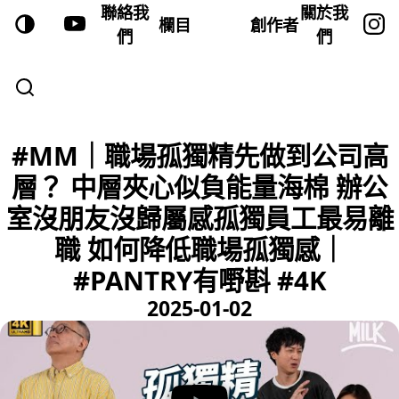
聯絡我
關於我
欄目
創作者
們
們
#MM｜職場孤獨精先做到公司高
層？ 中層夾心似負能量海棉 辦公
室沒朋友沒歸屬感孤獨員工最易離
職 如何降低職場孤獨感｜
#PANTRY有嘢斟 #4K
2025-01-02