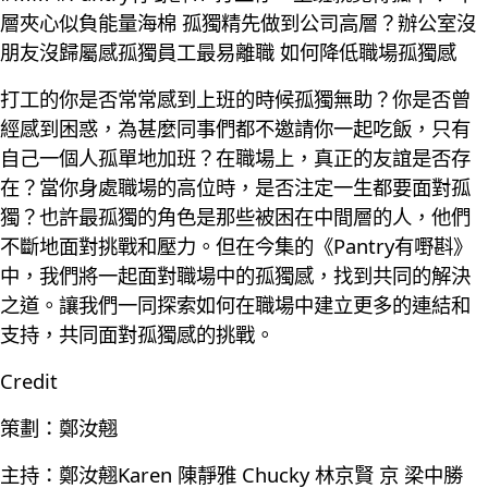
層夾心似負能量海棉 孤獨精先做到公司高層？辦公室沒
朋友沒歸屬感孤獨員工最易離職 如何降低職場孤獨感
打工的你是否常常感到上班的時候孤獨無助？你是否曾
經感到困惑，為甚麼同事們都不邀請你一起吃飯，只有
自己一個人孤單地加班？在職場上，真正的友誼是否存
在？當你身處職場的高位時，是否注定一生都要面對孤
獨？也許最孤獨的角色是那些被困在中間層的人，他們
不斷地面對挑戰和壓力。但在今集的《Pantry有嘢斟》
中，我們將一起面對職場中的孤獨感，找到共同的解決
之道。讓我們一同探索如何在職場中建立更多的連結和
支持，共同面對孤獨感的挑戰。
Credit
策劃：鄭汝翹
主持：鄭汝翹Karen 陳靜雅 Chucky 林京賢 京 梁中勝