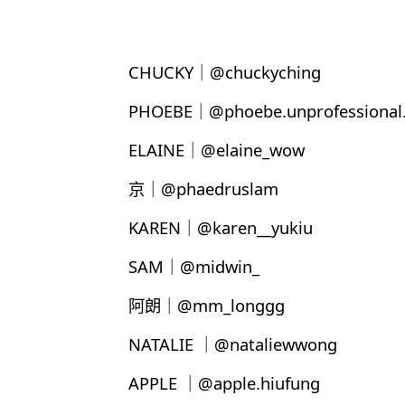
CHUCKY｜@chuckyching
PHOEBE｜@phoebe.unprofessional.
ELAINE｜@elaine_wow
京｜@phaedruslam
KAREN｜@karen__yukiu
SAM｜@midwin_
阿朗｜@mm_longgg
NATALIE ｜@nataliewwong
APPLE ｜@apple.hiufung