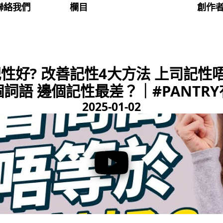
聯絡我們
欄目
創作
性好? 改善記性4大方法 上司記性
詞語 邊個記性最差？｜#PANTRY
2025-01-02