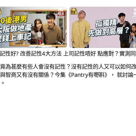
高唔等於記性好? 改善記性4大方法 上司記性唔好 點應對？實
竟為甚麼有些人會沒有記性？沒有記性的人又可以如何
智商又有沒有關係？今集《Pantry有嘢斟》， 就討
。