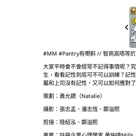
#MM #Pantry有嘢斟 // 智商
大家平時會不會經常不記得事情呢？究
生，看看記性到底可不可以訓練？記性與
屬和上司沒有記性，又可以如何應對了
策劃：黃允鍶（Natalie）
攝影：張志孟、潘志恆、鄭溢熙
剪接：陸紹泓、鄭溢熙
嘉賓：註冊企業心理學家 黃仲遠Mills