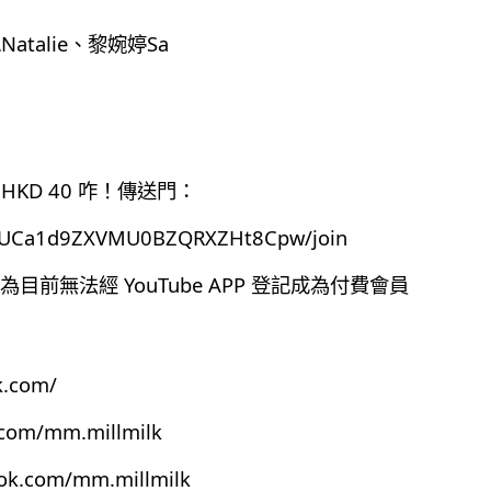
atalie、黎婉婷Sa
HKD 40 咋！傳送門：
el/UCa1d9ZXVMU0BZQRXZHt8Cpw/join
前無法經 YouTube APP 登記成為付費會員
k.com/
.com/mm.millmilk
ook.com/mm.millmilk