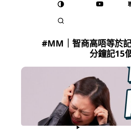
#MM｜智商高唔等於記
分鐘記15個