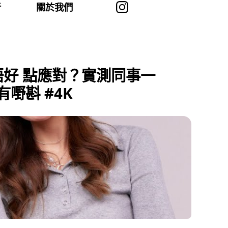
者
關於我們
唔好 點應對？實測同事一
有嘢斟 #4K