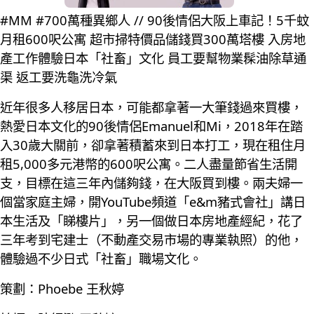
#MM #700萬種異鄉人 // 90後情侶大阪上車記！5千蚊
月租600呎公寓 超市掃特價品儲錢買300萬塔樓 入房地
產工作體驗日本「社畜」文化 員工要幫物業髹油除草通
渠 返工要洗龜洗冷氣
近年很多人移居日本，可能都拿著一大筆錢過來買樓，
熱愛日本文化的90後情侶Emanuel和Mi，2018年在踏
入30歲大關前，卻拿著積蓄來到日本打工，現在租住月
租5,000多元港幣的600呎公寓。二人盡量節省生活開
支，目標在這三年內儲夠錢，在大阪買到樓。兩夫婦一
個當家庭主婦，開YouTube頻道「e&m豬式會社」講日
本生活及「睇樓片」，另一個做日本房地產經紀，花了
三年考到宅建士（不動產交易市場的專業執照）的他，
體驗過不少日式「社畜」職場文化。
策劃：Phoebe 王秋婷