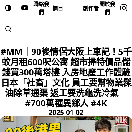
聯絡我
關於我
欄目
創作者
們
們
#MM｜90後情侶大阪上車記！5千
蚊月租600呎公寓 超市掃特價品儲
錢買300萬塔樓 入房地產工作體驗
日本「社畜」文化 員工要幫物業髹
油除草通渠 返工要洗龜洗冷氣｜
#700萬種異鄉人 #4K
2025-01-02