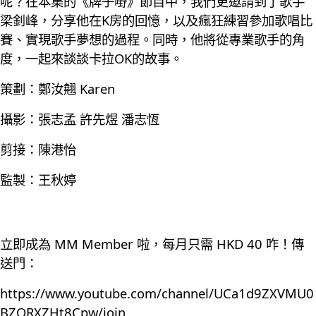
呢？在本集的《牌子嘢》節目中，我們更邀請到了歌手
梁釗峰，分享他在K房的回憶，以及瘋狂練習參加歌唱比
賽、實現歌手夢想的過程。同時，他將從專業歌手的角
度，一起來談談卡拉OK的故事。
策劃：鄭汝翹 Karen
攝影：張志孟 許先煜 潘志恆
剪接：陳港怡
監製：王秋婷
立即成為 MM Member 啦，每月只需 HKD 40 咋！傳
送門：
https://www.youtube.com/channel/UCa1d9ZXVMU0
BZQRXZHt8Cpw/join