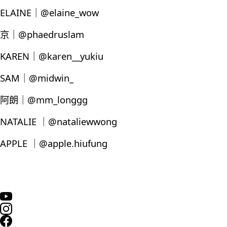
ELAINE｜@elaine_wow
京｜@phaedruslam
KAREN｜@karen__yukiu
SAM｜@midwin_
阿朗｜@mm_longgg
NATALIE ｜@nataliewwong
APPLE ｜@apple.hiufung