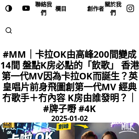
聯絡我
關於我
欄目
創作者
們
們
#MM｜卡拉OK由高峰200間變成
14間 盤點K房必點的「飲歌」 香港
第一代MV因為卡拉OK而誕生？英
皇唱片前身飛圖創第一代MV 經典
冇歌手＋冇內容 K房由誰發明？｜
#牌子嘢 #4K
2025-01-02