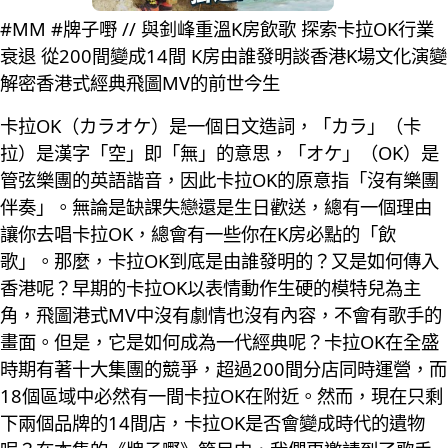
#MM #牌子嘢 // 與釗峰重溫K房飲歌 探索卡拉OK行業
衰退 從200間變成14間 K房由誰發明談香港K場文化演變
解密香港式經典飛圖MV的前世今生
卡拉OK（カラオケ）是一個日文造詞，「カラ」（卡
拉）是漢字「空」即「無」的意思，「オケ」（OK）是
管弦樂團的英語諧音，因此卡拉OK的原意指「沒有樂團
伴奏」。無論是缺課失戀還是生日歡送，總有一個理由
讓你去唱卡拉OK，總會有一些你在K房必點的「飲
歌」。那麼，卡拉OK到底是由誰發明的？又是如何傳入
香港呢？早期的卡拉OK以表情動作生硬的模特兒為主
角，飛圖港式MV中沒有劇情也沒有內容，不會有歌手的
畫面。但是，它是如何成為一代經典呢？卡拉OK在全盛
時期有著十大集團的競爭，超過200間分店同時運營，而
18個區域中必然有一間卡拉OK在附近。然而，現在只剩
下兩個品牌的14間店，卡拉OK是否會變成時代的遺物