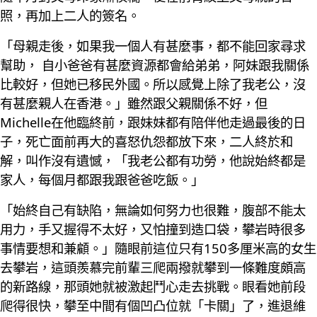
照，再加上二人的簽名。
「母親走後，如果我一個人有甚麼事，都不能回家尋求
幫助， 自小爸爸有甚麼資源都會給弟弟，阿妹跟我關係
比較好，但她已移民外國。所以感覺上除了我老公，沒
有甚麼親人在香港。」雖然跟父親關係不好，但
Michelle在他臨終前，跟妹妹都有陪伴他走過最後的日
子，死亡面前再大的喜怒仇怨都放下來，二人終於和
解，叫作沒有遺憾，「我老公都有功勞，他說始終都是
家人，每個月都跟我跟爸爸吃飯。」
「始終自己有缺陷，無論如何努力也很難，腹部不能太
用力，手又握得不太好，又怕撞到造口袋，攀岩時很多
事情要想和兼顧。」隨眼前這位只有150多厘米高的女生
去攀岩，這頭羨慕完前輩三爬兩撥就攀到一條難度頗高
的新路線，那頭她就被激起鬥心走去挑戰。眼看她前段
爬得很快，攀至中間有個凹凸位就「卡關」了，進退維