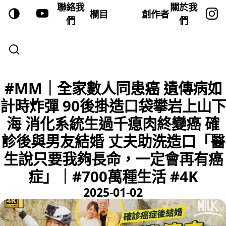
聯絡我
關於我
欄目
創作者
們
們
#MM｜全家數人同患癌 遺傳病如
計時炸彈 90後掛造口袋攀岩上山下
海 消化系統生過千瘜肉終變癌 確
診後與男友結婚 丈夫助洗造口「醫
生說只要我夠長命，一定會再有癌
症」｜#700萬種生活 #4K
2025-01-02