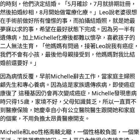
的時刻，他們決定結婚。「5月確診，7月就排期註冊，
然後拍婚紗相，8月開始做電療化療。」Leo說老婆很想
在手術前做好所有憧憬的事，而拍攝結婚照，就是她最
夢寐以求的事，希望在最好狀態下完成。因為另一半有
遺傳病，加上Michelle化療後都難以懷孕，喜歡孩子的
二人無法生育，「他媽媽有問過，接著Leo說我有癌症，
我們不會有小孩，最後他母親接受到，他媽媽對我比結
婚前還要好。」
因為病情反覆，早前Michelle辭去工作，當家庭主婦照
顧先生和專心養病。因為這是家族遺傳疾病，即使癌症
康復了 這種基因仍會再次變成癌症，Michelle發現患病
時只得15歲，家境不好，父母知識貧乏，所以一直買不
到醫療保險，她慶幸自小有公立醫院醫生跟開她和家庭
的個案，不用負擔太昂貴醫療開支。
Michelle和Leo性格南轅北轍，一個性格較負面，一個樂