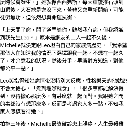
麼時候會發生。」她就像西西弗斯，每天重覆推石頭到
山頂後，大石總是會滾下來，苦難又會重新開始，可能
徒勞無功，但依然想與命運抗衡。
「上天關了窗，開了道門給你，雖然我有病，但我認識
到我先生Leo。」原本是網友的二人一起不久後，
Michelle就決定跟Leo坦白自己的家族病歷史，「我希望
那個人在知道我的情況下選擇跟我一起，不想在一起久
了，才介意我的狀況，然後分手。早讓對方知道，對他
都公平一點。」
Leo笑指得知她病情後沒特別大反應，性格樂天的他就說
不會太擔心，「煮到埋嚟就食」，「很多事都能解決得
到，沒得擔心那麼多，有甚麼就一起面對。我跟她之間
的事都沒有想那麼多，反而是考慮家人多一點，不知我
家人怎樣看待她。」
拍拖三年後，Michelle最終確診患上腸癌，人生最艱難