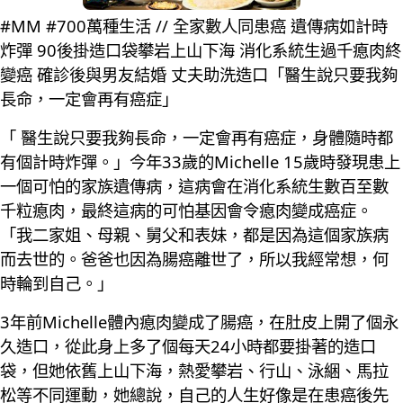
#MM #700萬種生活 // 全家數人同患癌 遺傳病如計時
炸彈 90後掛造口袋攀岩上山下海 消化系統生過千瘜肉終
變癌 確診後與男友結婚 丈夫助洗造口「醫生說只要我夠
長命，一定會再有癌症」
「 醫生說只要我夠長命，一定會再有癌症，身體隨時都
有個計時炸彈。」今年33歲的Michelle 15歲時發現患上
一個可怕的家族遺傳病，這病會在消化系統生數百至數
千粒瘜肉，最終這病的可怕基因會令瘜肉變成癌症。
「我二家姐、母親、舅父和表妹，都是因為這個家族病
而去世的。爸爸也因為腸癌離世了，所以我經常想，何
時輪到自己。」
3年前Michelle體內瘜肉變成了腸癌，在肚皮上開了個永
久造口，從此身上多了個每天24小時都要掛著的造口
袋，但她依舊上山下海，熱愛攀岩、行山、泳綑、馬拉
松等不同運動，她總說，自己的人生好像是在患癌後先