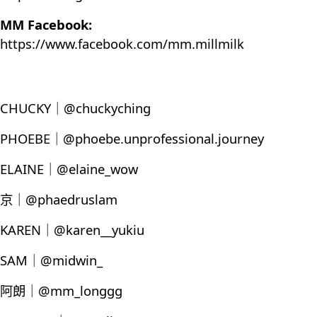
MM Facebook:
https://www.facebook.com/mm.millmilk
CHUCKY｜@chuckyching
PHOEBE｜@phoebe.unprofessional.journey
ELAINE｜@elaine_wow
京｜@phaedruslam
KAREN｜@karen__yukiu
SAM｜@midwin_
阿朗｜@mm_longgg