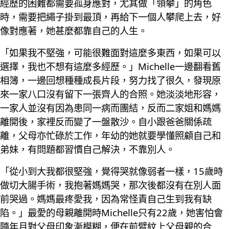
經歷的困難都需要孤身應對，尤其做「領攀」的角色
時，需要把繩子掛到最頂，再給下一個人攀爬上去，好
像對應著，她甚麼都靠自己的人生。
「如果我不堅強，可能很難面對這麼多東西，如果可以
選擇，我也不想有這麼多經歷。」Michelle一邊翻看舊
相簿，一邊回想種種成長片段，努力找了很久，發現原
來一家八口沒有留下一張齊人的合照。她淡淡地形容，
一家人並沒有因為患同一病而團結，反而二家姐和媽媽
離開後，家裡反而變了一盤散沙。自小跟爸爸關係疏
離，父母亦忙碌於工作，年幼的她就要學懂照顧自己和
弟妹，有問題都習慣自己解決，不靠別人。
「從小到大我都很堅強，覺得哭就像弱者一樣，15歲時
做切大腸手術，我抱著媽媽哭，那次後都沒有在別人面
前哭過。媽媽最疼愛我，因為常怪責自己生到我有缺
陷。」最愛的母親離開時Michelle只有22歲，她害怕會
隨年月對父母印象漸模糊，便在前臂紋上父母親的合