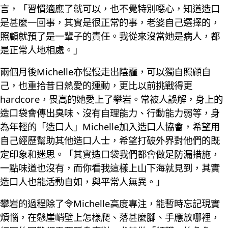
言，「習慣適應了就可以，也不覺特別噁心，知道造口
是甚麼一回事，其實是很正常的事，老婆自己選擇的，
照顧就預了是一輩子的責任。我從來沒當她是病人，都
是正常人地相處。」
兩個月後Michelle亦慢慢走出陰霾，可以獨自照顧自
己，也重拾昔日熱愛的運動，更比以前挑戰得更
hardcore，畏高的她愛上了攀岩。常被人誤解，身上的
造口袋會傳出臭味、沒有自理能力、行動能力弱等，身
為年輕的「造口人」Michelle加入造口人協會，希望用
自己經歷幫助其他造口人士，希望打破外界對他們的既
定印象和迷思。「其實造口袋我們都會做足防漏措施，
一點味道也沒有，而你看我這樣上山下海就見到，其實
造口人也能活動自如，與平常人無異。」
攀岩的過程除了令Michelle高度專注，能暫時忘記現實
煩惱，在懸崖峭壁上怎樣爬、落甚麼腳、手應放哪裡，