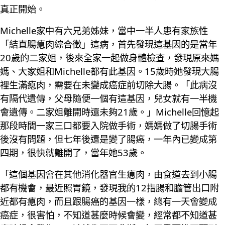
真正開始。
Michelle家中有六兄弟姊妹，當中一半人患有家族性
「結直腸瘜肉綜合徵」這病，首先發現這基因的是當年
20歲的二家姐，後來全家一起做身體檢查，發現原來媽
媽、大家姐和Michelle都有此基因。15歲時她發現大腸
裡生滿瘜肉，需要在未變成癌症前切除大腸。「此病沒
有隔代遺傳，父母隨便一個有這基因，兒女就有一半機
會遺傳。二家姐離開時還未夠21歲。」Michelle回憶起
那段時間一家三口都要入院做手術，媽媽做了切腸手術
後沒有問題，但七年後還是變了腸癌，一年內已變成第
四期，很快就離開了，當年她53歲。
「這個基因會在其他消化器官生瘜肉，由食道去到小腸
都有機會，最近照胃鏡，發現我的12指腸和膽管出口附
近都有瘜肉，而且跟腸癌的基因一樣，總有一天會變成
癌症，很害怕，不知道甚麼時候會變，經常都不知道甚