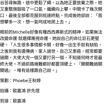
谷苦尋無路，途中更鬆了繩，以為她正要放棄之際，她
又重整旗鼓吸了一口氣，繼續向上攀。中間卡了幾次關
口，最後全部都克服到抵達終點。完成後她卻說：「我
想攀多一次，想一氣呵成地爬上去。」
眼前的Michelle好像有種西西弗斯式的精神，如果無法
改變命運 就選擇蔑視命運，她說自己的命比巨石更堅
硬。「人生很多事情都卡關，好像一出生手就有缺陷，
之後到我有遺傳病、家人過世、自己又患癌，經常都要
過關，大佬大完一個又要打另一個，不知道何時才是最
終大佬。不過前路幾難都好都要頂硬上，『關關難過關
關過』，唯有這樣跟自己說。」
策劃：Phoebe王秋婷
拍攝：歐嘉鴻 許先煜
剪接：歐嘉鴻