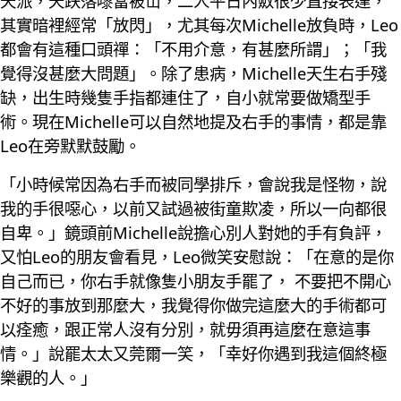
天派，天跌落嚟當被冚，二人平日內斂很少直接表達，
其實暗裡經常「放閃」，尤其每次Michelle放負時，Leo
都會有這種口頭禪：「不用介意，有甚麼所謂」；「我
覺得沒甚麼大問題」。除了患病，Michelle天生右手殘
缺，出生時幾隻手指都連住了，自小就常要做矯型手
術。現在Michelle可以自然地提及右手的事情，都是靠
Leo在旁默默鼓勵。
「小時候常因為右手而被同學排斥，會說我是怪物，說
我的手很噁心，以前又試過被街童欺凌，所以一向都很
自卑。」鏡頭前Michelle說擔心別人對她的手有負評，
又怕Leo的朋友會看見，Leo微笑安慰說：「在意的是你
自己而已，你右手就像隻小朋友手罷了， 不要把不開心
不好的事放到那麼大，我覺得你做完這麼大的手術都可
以痊癒，跟正常人沒有分別，就毋須再這麼在意這事
情。」說罷太太又莞爾一笑，「幸好你遇到我這個終極
樂觀的人。」