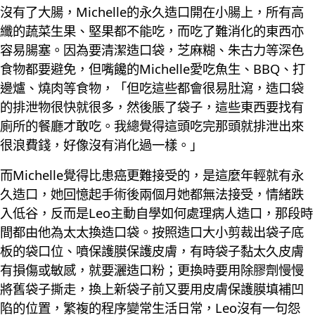
沒有了大腸，Michelle的永久造口開在小腸上，所有高
纖的蔬菜生果、堅果都不能吃，而吃了難消化的東西亦
容易腸塞。因為要清潔造口袋，芝麻糊、朱古力等深色
食物都要避免，但嘴饞的Michelle愛吃魚生、BBQ、打
邊爐、燒肉等食物，「但吃這些都會很易肚瀉，造口袋
的排泄物很快就很多，然後脹了袋子，這些東西要找有
廁所的餐廳才敢吃。我總覺得這頭吃完那頭就排泄出來
很浪費錢，好像沒有消化過一樣。」
而Michelle覺得比患癌更難接受的，是這麼年輕就有永
久造口，她回憶起手術後兩個月她都無法接受，情緒跌
入低谷，反而是Leo主動自學如何處理病人造口，那段時
間都由他為太太換造口袋。按照造口大小剪裁出袋子底
板的袋口位、噴保護膜保護皮膚，有時袋子黏太久皮膚
有損傷或敏感，就要灑造口粉；更換時要用除膠劑慢慢
將舊袋子撕走，換上新袋子前又要用皮膚保護膜填補凹
陷的位置，繁複的程序變常生活日常，Leo沒有一句怨