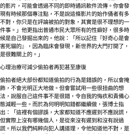
的影片，可能會透過不同的即時通訊軟件流傳。你會發
現有時候那個專注點，不是說這條影片的始作俑者有多
不對，你只是在評論被拍的對象，其實是很不理想的一
件事。」他更指出普通市民大眾所有的性癖好，很多時
候是自己發掘出來的。他說：「所以記住『好奇心是會
害死貓的』，因為臨床會發現，新世界的大門打開了，
是很難關上的。」
心理治療可減少偷拍者再犯甚至康復
偷拍者絕大部份都知道偷拍的行為是錯誤的，所以會掩
飾，不會光明正大地做。但會嘗試用一些很扭曲的想
法，說服自己這件事不是很錯，令自我的悔疚和責備心
態減輕一些。而於為何明明知錯都繼續做，張博士指
出：「這裡有個謬誤，大家都知道不應遲到不應說謊，
但實際上沒有哪幾個人，是從來沒有遲到和沒有說過
謊。所以我們純粹向犯人講道理，令他知道他不對，是