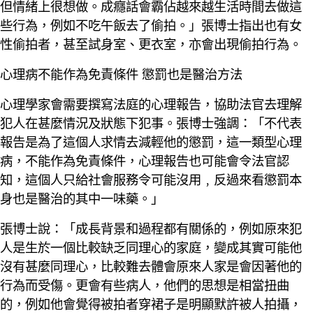
但情緒上很想做。成癮話會霸佔越來越生活時間去做這
些行為，例如不吃午飯去了偷拍。」張博士指出也有女
性偷拍者，甚至試身室、更衣室，亦會出現偷拍行為。
心理病不能作為免責條件 懲罰也是醫治方法
心理學家會需要撰寫法庭的心理報告，協助法官去理解
犯人在甚麼情況及狀態下犯事。張博士強調：「不代表
報告是為了這個人求情去減輕他的懲罰，這一類型心理
病，不能作為免責條件，心理報告也可能會令法官認
知，這個人只給社會服務令可能沒用﹐反過來看懲罰本
身也是醫治的其中一味藥。」
張博士說：「成長背景和過程都有關係的，例如原來犯
人是生於一個比較缺乏同理心的家庭，變成其實可能他
沒有甚麼同理心，比較難去體會原來人家是會因著他的
行為而受傷。更會有些病人，他們的思想是相當扭曲
的，例如他會覺得被拍者穿裙子是明顯默許被人拍攝，