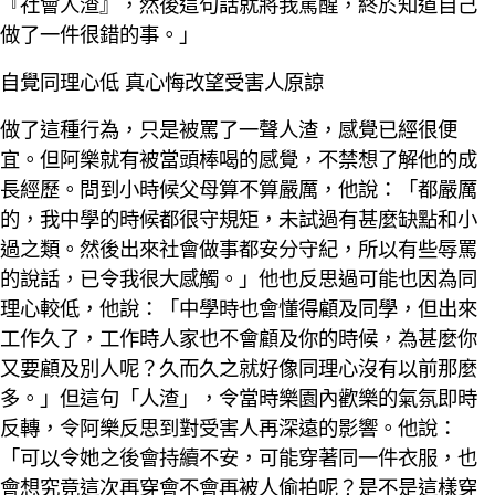
『社會人渣』，然後這句話就將我罵醒，終於知道自己
做了一件很錯的事。」
自覺同理心低 真心悔改望受害人原諒
做了這種行為，只是被罵了一聲人渣，感覺已經很便
宜。但阿樂就有被當頭棒喝的感覺，不禁想了解他的成
長經歷。問到小時候父母算不算嚴厲，他說：「都嚴厲
的，我中學的時候都很守規矩，未試過有甚麼缺點和小
過之類。然後出來社會做事都安分守紀，所以有些辱罵
的說話，已令我很大感觸。」他也反思過可能也因為同
理心較低，他說：「中學時也會懂得顧及同學，但出來
工作久了，工作時人家也不會顧及你的時候，為甚麼你
又要顧及別人呢？久而久之就好像同理心沒有以前那麼
多。」但這句「人渣」，令當時樂園內歡樂的氣氛即時
反轉，令阿樂反思到對受害人再深遠的影響。他說：
「可以令她之後會持續不安，可能穿著同一件衣服，也
會想究竟這次再穿會不會再被人偷拍呢？是不是這樣穿