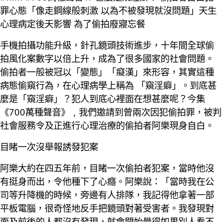
罪心態「像走鋼線般刺激 以為不被發現就沒問題」天生
心理病定後天影響 為了偷拍廢寢忘餐
手機拍攝功能升級，針孔鏡頭技術進步，十年間全球偷
拍風化案數字以倍上升，成為了很多國家的社會問題。
偷拍者一般被冠以「變態」「癡漢」來形容，其實這種
病態偷窺行為，在心理病學上稱為 「窺淫癖」。到底甚
麼是「窺淫癖」？犯人到底心裡面在想甚麼呢？今集
《700萬種聲音》﹐我們邀請到曾兩次因犯偷拍罪，被判
社會服務令及正進行心理治療的偷拍者阿樂現身自白。
目睹一次沒舉報誘發犯案
阿樂大約在四五年前，目睹一次偷拍者犯案，當時他沒
有挺身而出，令他種下了心癮。阿樂說：「當時我在公
司等升降機的時候，旁邊有人排隊，我記得他拿著一部
平板電腦，很奇怪地反手把鏡頭對著受害者。我發現對
面及前後的人都沒有發現，就會開始覺得如果別人看不