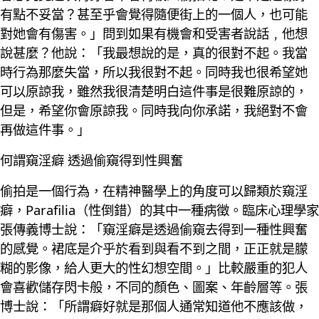
有點不妥當？甚至乎會覺得隨便街上的一個人，也可能
對她會有傷害。」問到如果有機會和受害者說話﹐他想
說甚麼？他說：「我最想說的是，真的很對不起。我當
時行為那麼失當，所以我很對不起。同時我也很希望她
可以原諒我，雖然我很清楚明白這件事是很難原諒的，
但是，希望你會原諒我。同時我向你承諾，我絕對不會
再做這件事。」
何謂窺淫癖 透過偷窺得到性興奮
偷拍是一個行為，在精神醫學上的角度可以歸類於窺淫
癖，Parafilia（性倒錯）的其中一種病徵。臨床心理學家
張傳義博士說：「窺淫癖是透過偷窺去得到一種性興奮
的感覺。裙底是介乎於看到與看不到之間，正正就是朦
糊的影像，給人更大的性幻想空間。」比較嚴重的犯人
會喜歡儲存閃卡般，不同的顏色、圖案、年齡層等。張
博士說：「所謂癖好就是那個人通常知道他不應該做，