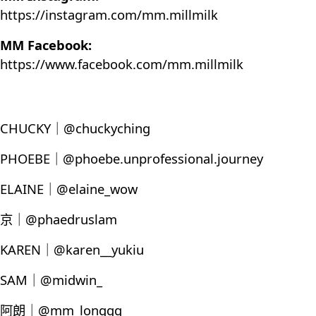
https://instagram.com/mm.millmilk
MM Facebook:
https://www.facebook.com/mm.millmilk
CHUCKY｜@chuckyching
PHOEBE｜@phoebe.unprofessional.journey
ELAINE｜@elaine_wow
京｜@phaedruslam
KAREN｜@karen__yukiu
SAM｜@midwin_
阿朗｜@mm_longgg