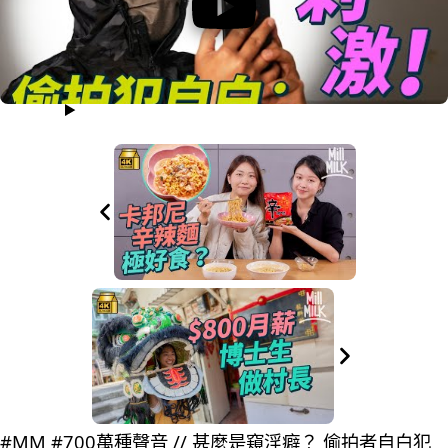
#MM #700萬種聲音 // 甚麼是窺淫癖？ 偷拍者自白犯