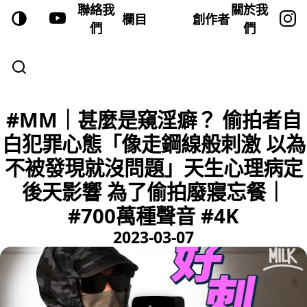
聯絡我
關於我
欄目
創作者
們
們
#MM｜甚麼是窺淫癖？ 偷拍者自
白犯罪心態「像走鋼線般刺激 以為
不被發現就沒問題」天生心理病定
後天影響 為了偷拍廢寢忘餐｜
#700萬種聲音 #4K
2023-03-07