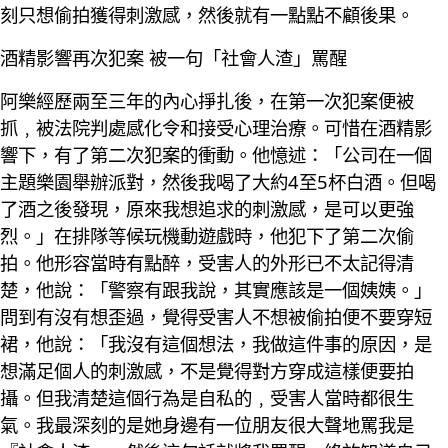
刻只想偷拍獲得刺激感，然後就有一點點不顧後果。
酒精影響再次犯案 被一句「社會人渣」罵醒
阿樂經歷兩至三年的內心掙扎後，在第一次犯案便被
抓﹐被法院判處感化令和接受心理治療。可惜在酒精影
響下，有了第二次犯案的衝動。他憶述：「公司在一個
主題樂園舉辦派對，然後我喝了大約4至5杯白酒。但喝
了酒之後發現，原來我想追求的刺激感，是可以更強
烈。」在排隊等候玩機動遊戲時，他犯下了第二次偷
拍。他形容當時有點醉，受害人的外形已不太記得清
楚，他說：「警察有跟我說，其實應該是一個姨姨。」
問到有沒有想歪過，覺得受害人不想被偷拍便不要穿短
裙，他說：「我沒有這個想法，我做這件事的原因，是
想滿足個人的刺激感，不是覺得對方穿成這樣便要拍
攝。但我清楚這個行為是自私的﹐受害人當時都很生
氣。我最深刻的是她身邊有一位朋友很大聲地罵我是