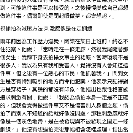
到，可能這件事是可以接受的，之後慢慢變成自己都想
做這件事，偶爾即使是閉起眼做夢，都會想起。」
視偷拍為減壓方法 刺激感像是在走鋼線
兩年前因為工作壓力爆煲，阿樂在某日上班前，終忍不
住犯案。他說：「當時走在一條走廊，然後我尾隨著那
個女生，我蹲下身去拍攝女事主的裙底。當時環境不是
很多人，我以為只有我和受害人，覺得沒有人會知道這
件事，但之後有一位熱心的市民，他抓著我。」問到女
生是否有特別吸引的地方而令他犯案，他表示只記得對
方是穿裙子，其餘的都沒有印象。他指出也跟性格喜歡
追求刺激有關﹐他說：「我認為偷拍本身一定是不正確
的，但我會覺得做這件事又不是傷害別人身體之類，偷
拍了而別人不知道的話就好像沒問題。那種刺激感就好
像是一個灰色地帶，是在被發現與不被發現之間走一條
鋼線。」他沒有想過拍完後那幅相會怎樣處理，指出當