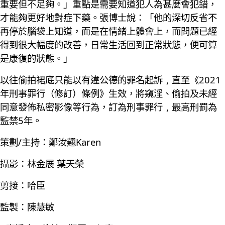
重要但不足夠。」重點是需要知道犯人為甚麼會犯錯，
才能夠更好地對症下藥。張博士說：「他的深切反省不
再停於腦袋上知道，而是在情緒上體會上，而問題已經
得到很大幅度的改善，日常生活回到正常狀態，便可算
是康復的狀態。」
以往偷拍裙底只能以有違公德的罪名起訴﹐直至《2021
年刑事罪行（修訂）條例》生效，將窺淫、偷拍及未經
同意發佈私密影像等行為，訂為刑事罪行﹐最高刑罰為
監禁5年。
策劃/主持：鄭汝翹Karen
攝影：林金展 葉天榮
剪接：哈臣
監製：陳慧敏