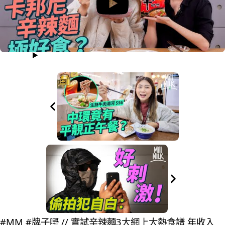
#MM #牌子嘢 // 實試辛辣麵3大網上大熱食譜 年收入