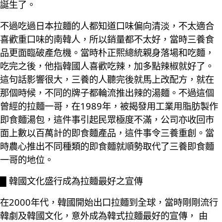
誕生了。
不過吃過日本拉麵的人都知道口味偏向清淡，不太適合
喜歡重口味的南韓人，所以銷量都不太好，當時三養食
品更面臨破產危機。當時朴正熙總統親身落場和吃麵，
吃完之後，他指韓國人喜歡吃辣，加多點辣椒就好了。
這句話影響很大，三養的人聽完後就馬上改配方，就在
那個時候，不同的牌子都輪流推出辣的湯麵。不過這個
曾經的拉麵一哥，在1989年，被揭發用工業用脂肪製作
即食麵湯包，這件事引起民眾極度不滿，公司亦收回市
面上數以百萬計的即食麵產品，這件事令三養重創。當
時農心推出不同種類的即食麵就順勢取代了三養即食麵
一哥的地位。
█ 韓國文化盛行成為拉麵最好之宣傳
在2000年代，韓國開始出口拉麵到全球，當時剛剛流行
韓劇及韓國文化，意外成為韓式拉麵最好的宣傳， 由