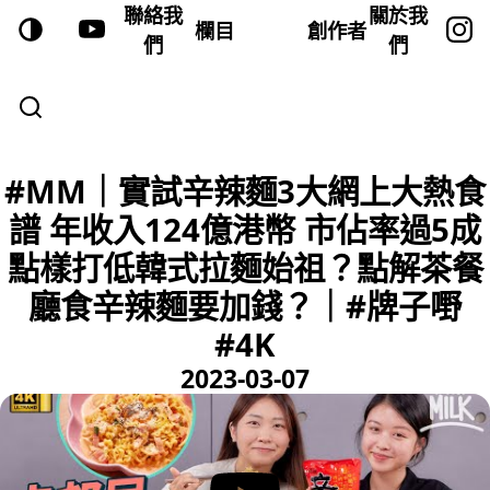
聯絡我
關於我
欄目
創作者
們
們
#MM｜實試辛辣麵3大網上大熱食
譜 年收入124億港幣 市佔率過5成
點樣打低韓式拉麵始祖？點解茶餐
廳食辛辣麵要加錢？｜#牌子嘢
#4K
2023-03-07