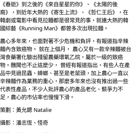
《春逝》到之後的《來自星星的你》、《太陽的後
裔》，到近年大熱的《寄生上流》、《哲仁王后》，在
韓劇或電影中看見拉麵都是很常見的事，就連大熱的韓
國綜藝《Running Man》都曾多次出現拉麵。
農心多年來，也面對著不少危機和負評，有報道指辛辣
麵內含致癌物。 就在上個月， 農心又有一款辛辣麵被台
灣食藥署化驗出殘留農藥環氧乙烷，屬於一級的致癌
物。醜聞也不止這麼少， 曾經有報道指出，有些人在產
品中見過昆蟲、蟑螂、甚至是老鼠頭，加上農心一直以
辛辣麵作為業務的重心，那麼多年來也沒有推出過一些
代表性產品，不少人批評農心的產品老化、競爭力不
足，農心的市佔率也慢慢下滑。
策劃：黃允鍶 Natalie
攝影：潘志恆、怪奇