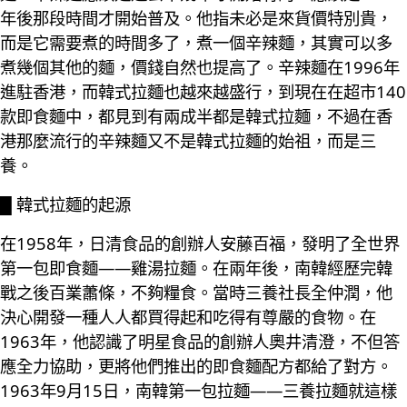
年後那段時間才開始普及。他指未必是來貨價特別貴，
而是它需要煮的時間多了，煮一個辛辣麵，其實可以多
煮幾個其他的麵，價錢自然也提高了。辛辣麵在1996年
進駐香港，而韓式拉麵也越來越盛行，到現在在超市140
款即食麵中，都見到有兩成半都是韓式拉麵，不過在香
港那麼流行的辛辣麵又不是韓式拉麵的始祖，而是三
養。
█ 韓式拉麵的起源
在1958年，日清食品的創辦人安藤百福，發明了全世界
第一包即食麵——雞湯拉麵。在兩年後，南韓經歷完韓
戰之後百業蕭條，不夠糧食。當時三養社長全仲潤，他
決心開發一種人人都買得起和吃得有尊嚴的食物。在
1963年，他認識了明星食品的創辦人奧井清澄，不但答
應全力協助，更將他們推出的即食麵配方都給了對方。
1963年9月15日，南韓第一包拉麵——三養拉麵就這樣