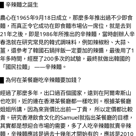
█ 辛辣麵之誕生
農心在1965年9月18日成立，那麼多年推出過不少即食
麵，而真正令它成功在即食麵市場佔一席位，就是去到
21年之後，即是1986年所推出的辛辣麵，當時創辦人辛
春浩就在研究常見的韓式調味料，例如辣椒粉、大蒜、
薑，還參考了韓國石鍋拌飯一定要加的辣醬，最後用了1
年多時間，經歷了200多次的試驗，最終就做出韓國的
「國民拉麵」 ——辛辣麵。
█ 為何在茶餐廳吃辛辣麵要加錢？
經過了那麼多年，出口過百個國家，遠到在阿爾卑斯山
也吃到，近的連在香港茶餐廳都一樣吃到。根據茶餐廳
姐姐所講，因為來貨價比出前一丁貴， 所以定價都比較
貴。研究香港飲食文化的Samuel就指出茶餐廳的目標，
其實都是想迎合市場的需要，多了人吃辛辣麵就賣辛辣
麵，辛辣麵應該是過去十幾年才開始有的，應該是2010