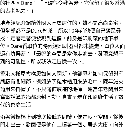
的社區。Dare：「上環很令我著迷，它保留了很多香港
的古老魅力。」
地產經紀介紹給外國人高層居住的，離不開高尚豪宅，
但全部都不是Dare杯茶。所以10年前他便自己落區尋
找，走著走著便發現到這個，前身是印刷廠的地下單
位。Dare看單位的時候連印刷器材都未搬走，單位入面
還有坑渠蓋：「最好的空間是當你走進去，發現意想不
到的可能性，所以我決定冒險一次。」
香港人搬屋會構思如何大翻新，他卻思考如何保留與印
刷廠有關細節，例如放字粒木櫃用來放毛巾，陳年滅火
筒用來掛帽子。不只滿佈痕迹的地磚，連當年老闆用來
當電話簿的牆都原封不動，真實呈現在印刷廠生活了數
代的家庭生活。
沿著鐵樓梯上到樓底較低的閣樓，便是臥室空間。從後
門走出去，對面便是他在上環第一個定居的大廈，向外