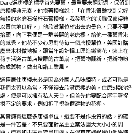
Dare選唐樓的標準首先要舊，最重要未翻新過，保留到
唐樓經典元素。他摸著樓梯說：「在香港很難找到完好
無損的水磨石欄杆石膏樓梯，我發現它的狀態保養得難
以置信地良好。」他欣賞單位望出去的景色，只要不要
抬頭，向下看便是一群美麗的老唐樓，給他一種舊香港
的感覺。他花不少心思對待每一個唐樓單位，美國訂購
廢棄木材做地板，跟當年設計搵工匠造鐵窗花，裝上在
荷李活道古董店搜羅的古董扇，把舊物翻新，把新物粉
飾成舊物，做出和諧工業風。
選擇居住唐樓未必是因為外國人品味獨特，或者可能是
我們太習以為常，不懂得去欣賞唐樓的美。住唐5樓的好
處，便是可以擁有私人天台。但首先你要配合屋宇署捉
摸不定的要求，例如拆了視為僭建物的花棚。
其實擁有這麼多唐樓單位，還要不是作投資的話，的確
是一件苦差。不只要面對業主立案法團大大小小的問
題，還有和市區重建局周旋。在保育唐樓過程中他學精