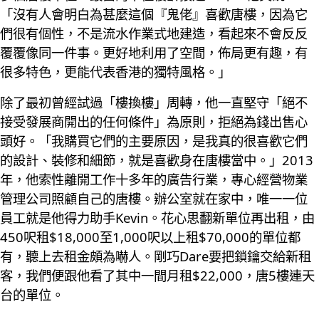
「沒有人會明白為甚麼這個『鬼佬』喜歡唐樓，因為它
們很有個性，不是流水作業式地建造，看起來不會反反
覆覆像同一件事。更好地利用了空間，佈局更有趣，有
很多特色，更能代表香港的獨特風格。」
除了最初曾經試過「樓換樓」周轉，他一直堅守「絕不
接受發展商開出的任何條件」為原則，拒絕為錢出售心
頭好。「我購買它們的主要原因，是我真的很喜歡它們
的設計、裝修和細節，就是喜歡身在唐樓當中。」2013
年，他索性離開工作十多年的廣告行業，專心經營物業
管理公司照顧自己的唐樓。辦公室就在家中，唯一一位
員工就是他得力助手Kevin。花心思翻新單位再出租，由
450呎租$18,000至1,000呎以上租$70,000的單位都
有，聽上去租金頗為嚇人。剛巧Dare要把鎖鑰交給新租
客，我們便跟他看了其中一間月租$22,000，唐5樓連天
台的單位。