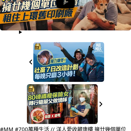
#MM #700萬種生活 // 洋人愛收藏唐樓 擁廿幾個單位