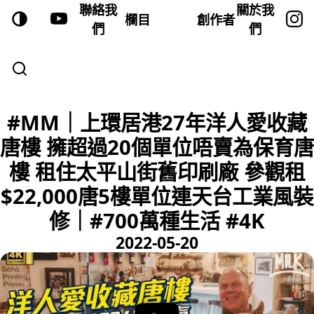
聯絡我
關於我
欄目
創作者
們
們
#MM｜上環居港27年洋人愛收藏
唐樓 擁超過20個單位唔賣為保育唐
樓 租住太平山街舊印刷廠 參觀租
$22,000唐5樓單位連天台工業風裝
修｜#700萬種生活 #4K
2022-05-20