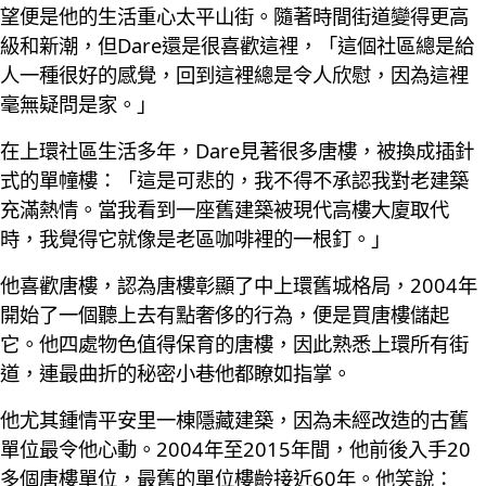
望便是他的生活重心太平山街。隨著時間街道變得更高
級和新潮，但Dare還是很喜歡這裡，「這個社區總是給
人一種很好的感覺，回到這裡總是令人欣慰，因為這裡
毫無疑問是家。」
在上環社區生活多年，Dare見著很多唐樓，被換成插針
式的單幢樓：「這是可悲的，我不得不承認我對老建築
充滿熱情。當我看到一座舊建築被現代高樓大廈取代
時，我覺得它就像是老區咖啡裡的一根釘。」
他喜歡唐樓，認為唐樓彰顯了中上環舊城格局，2004年
開始了一個聽上去有點奢侈的行為，便是買唐樓儲起
它。他四處物色值得保育的唐樓，因此熟悉上環所有街
道，連最曲折的秘密小巷他都瞭如指掌。
他尤其鍾情平安里一棟隱藏建築，因為未經改造的古舊
單位最令他心動。2004年至2015年間，他前後入手20
多個唐樓單位，最舊的單位樓齡接近60年。他笑說：