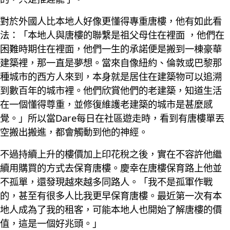
對於外國人比本地人好像更懂得專重唐樓，他有如此看
法：「本地人與唐樓的聯繫是祖父母住在裡面 ，他們在
困難時期住在裡面，他們一生的承諾便是搬到一棟豪華
建築裡，那一直是夢想。當來自像紐約、倫敦或巴黎那
種城市的西方人來到，本身就是居住在建築物可以追溯
到數百年的城市裡。他們欣賞他們的老建築，知道生活
在一個懂得尊重，並修復維護老建築的城市是甚麼感
覺。」所以當Dare每日在社區遊走時，看到有唐樓單丟
空搬出搬進，都會觸動到他的神經。
不過持續上升的樓價加上印花稅之後，實在不容許他繼
續用購買的方式去保育唐樓。慶幸在唐樓保育路上他並
不孤單，還發現越來越多同路人。「我不是孤軍作戰
的，甚至有很多人比我更早保育唐樓。最近第一次有本
地人成為了我的租客，可能本地人也開始了解唐樓的價
值，這是一個好兆頭。」