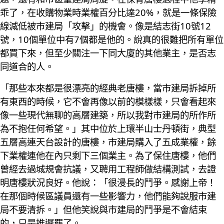
乖了，在收購物業時業權百分比達20%，就是一條保險
線減低被市建局「攻擊」的機會。像是結志街10號12
號，10個單位中有7個都是他的。說真的很難把所有單位
都買下來，但至少關注一下同大廈的其他業主，是否志
同道合的人。
「那些本來都是很漂亮的經典老唐樓，當市建局拆掉所
有東西的時候，它不會再像以前的模樣樣，只會看起來
像一些現代無聊的高層建築，所以我對市建局的所作所
為不抱任何希望。」其中位於上環半山士丹頓街，典型
五層高連天台設計的唐樓，市建局購入了五成業權，餘
下業權連他在內只剩下三個業主。為了保住唐樓，他們
曾經去過城規會抗議，又聘用工程師做結構測試，去證
明唐樓狀況良好。他說：「很漫長的鬥爭。感謝上帝！
在那個時候區議員還有一些影響力，他們能夠說服市建
局不要清拆。」但他笑說與市建局的鬥爭是不會結束
的，只是推遲罷了。