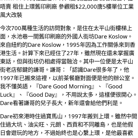
唔賣 租住上環舊印刷廠 參觀租$22,000唐5樓單位工業
風大改裝
今次700萬種生活的訪問對象，是住在太平山街樓梯上
面，水池巷一間舊印刷廠的外國人街坊Dare Koslow。
來自紐約的Dare Koslow，1995年因為工作關係來到香
港生活。計算下來已經住了27年，雖然現在還未掌握廣
東話，但與街坊仍相處得當融洽。其中一位便是太平山
街老店郁鍵的謙哥。謙哥：「認識Dare很多年了，他
1997年已搬來這裡，以前茶餐廳對面便是他的辦公室。
我不懂英語，『Dare Good Morning』、『Good
Luck』、『Good Day』，不用說太多，這樣便很開心。
Dare看著謙哥的兒子長大，新年還會給他們利是。
Dare初來港時住過寶馬山，1997年搬到上環。雖然中間
住過大坑、油尖旺、元朗、西貢和不同離島，也是他假
日會遊玩的地方，不過始終也是心繫上環，是他最喜歡