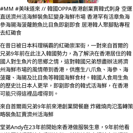
#MM #美味道來 // 韓國OPPA香港創業賣韓式刺身 空運
直送濟州活海鮮裝魚缸變身海鮮市場 香港罕有活章魚海
參海腸海菠蘿飽魚比目魚即劏即食 居港韓人聚腳點專程
去紅磡食
在昔日被日本料理稱霸的紅磡崇潔街，一對來自首爾的
兄弟9年前在此注入韓國勢力，為了解決在香港居住的韓
國人對生魚片的思鄉之情，這對韓國兄弟想盡辦法將濟
州海鮮市場的風情帶到香港，供應生八爪魚、海參、海
菠蘿、海腸及比目魚等韓國海鮮食材。韓國人食用生魚
的歷史比日本人更早，即劏即食的韓式活海鮮，在香港
可能只得這裡品嚐得到。
來自首爾兩兄弟9年前來港創業開餐廳 炸雞燒肉氾濫轉策
略裝魚缸賣濟州活海鮮
堂弟Andy在23年前開始來香港做服裝生意，9年前他看