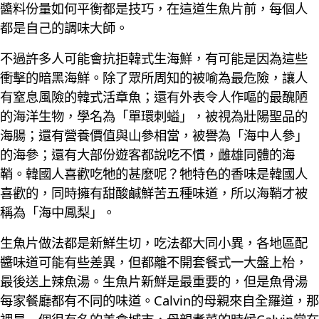
醬料份量如何平衡都是技巧，在這道生魚片前，每個人
都是自己的調味大師。
不過許多人可能會抗拒韓式生海鮮，有可能是因為這些
衝擊的暗黑海鮮。除了眾所周知的被喻為最危險，讓人
有窒息風險的韓式活章魚；還有外表令人作嘔的最醜陋
的海洋生物，學名為「單環刺螠」，被視為壯陽聖品的
海腸；還有營養價值與山參相當，被譽為「海中人參」
的海參；還有大部份遊客都說吃不慣，雌雄同體的海
鞘。韓國人喜歡吃牠的甚麼呢？牠特色的香味是韓國人
喜歡的，同時擁有甜酸鹹鮮苦五種味道，所以海鞘才被
稱為「海中鳳梨」。
生魚片做法都是新鮮生切，吃法都大同小異，各地區配
醬味道可能有些差異，但都離不開套餐式一大盤上枱，
最後送上辣魚湯。生魚片新鮮是最重要的，但是魚骨湯
每家餐廳都有不同的味道。Calvin的母親來自全羅道，那