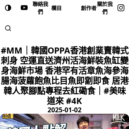
聯絡我
關於我
欄目
創作者
們
們
#MM｜韓國OPPA香港創業賣韓式
刺身 空運直送濟州活海鮮裝魚缸變
身海鮮市場 香港罕有活章魚海參海
腸海菠蘿飽魚比目魚即劏即食 居港
韓人聚腳點專程去紅磡食｜#美味
道來 #4K
2025-01-02