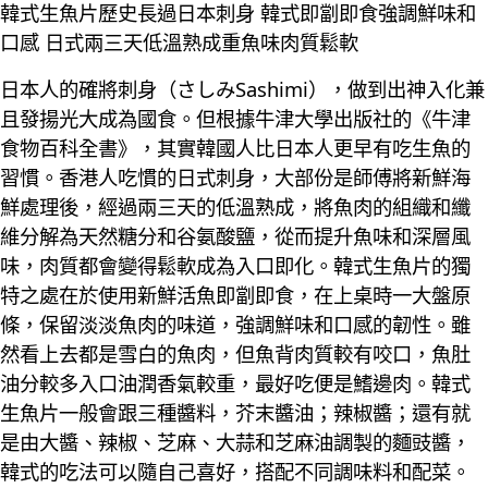
韓式生魚片歷史長過日本刺身 韓式即劏即食強調鮮味和
口感 日式兩三天低溫熟成重魚味肉質鬆軟
日本人的確將刺身（さしみSashimi），做到出神入化兼
且發揚光大成為國食。但根據牛津大學出版社的《牛津
食物百科全書》，其實韓國人比日本人更早有吃生魚的
習慣。香港人吃慣的日式刺身，大部份是師傅將新鮮海
鮮處理後，經過兩三天的低溫熟成，將魚肉的組織和纖
維分解為天然糖分和谷氨酸鹽，從而提升魚味和深層風
味，肉質都會變得鬆軟成為入口即化。韓式生魚片的獨
特之處在於使用新鮮活魚即劏即食，在上桌時一大盤原
條，保留淡淡魚肉的味道，強調鮮味和口感的韌性。雖
然看上去都是雪白的魚肉，但魚背肉質較有咬口，魚肚
油分較多入口油潤香氣較重，最好吃便是鰭邊肉。韓式
生魚片一般會跟三種醬料，芥末醬油；辣椒醬；還有就
是由大醬、辣椒、芝麻、大蒜和芝麻油調製的麵豉醬，
韓式的吃法可以隨自己喜好，搭配不同調味料和配菜。