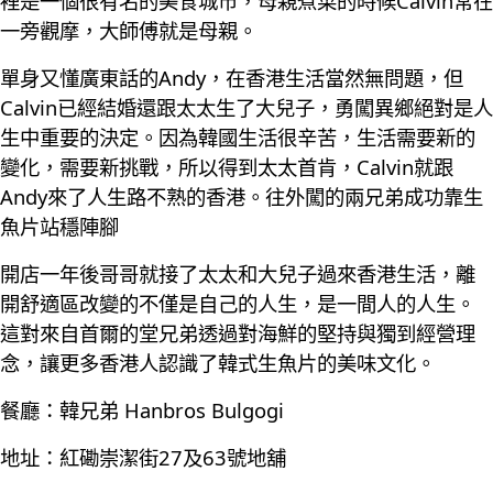
裡是一個很有名的美食城市，母親煮菜的時候Calvin常在
一旁觀摩，大師傅就是母親。
單身又懂廣東話的Andy，在香港生活當然無問題，但
Calvin已經結婚還跟太太生了大兒子，勇闖異鄉絕對是人
生中重要的決定。因為韓國生活很辛苦，生活需要新的
變化，需要新挑戰，所以得到太太首肯，Calvin就跟
Andy來了人生路不熟的香港。往外闖的兩兄弟成功靠生
魚片站穩陣腳
開店一年後哥哥就接了太太和大兒子過來香港生活，離
開舒適區改變的不僅是自己的人生，是一間人的人生。
這對來自首爾的堂兄弟透過對海鮮的堅持與獨到經營理
念，讓更多香港人認識了韓式生魚片的美味文化。
餐廳：韓兄弟 Hanbros Bulgogi
地址：紅磡崇潔街27及63號地舖