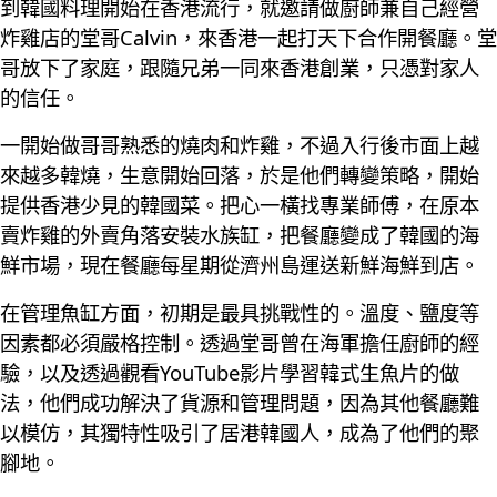
到韓國料理開始在香港流行，就邀請做廚師兼自己經營
炸雞店的堂哥Calvin，來香港一起打天下合作開餐廳。堂
哥放下了家庭，跟隨兄弟一同來香港創業，只憑對家人
的信任。
一開始做哥哥熟悉的燒肉和炸雞，不過入行後市面上越
來越多韓燒，生意開始回落，於是他們轉變策略，開始
提供香港少見的韓國菜。把心一橫找專業師傅，在原本
賣炸雞的外賣角落安裝水族缸，把餐廳變成了韓國的海
鮮市場，現在餐廳每星期從濟州島運送新鮮海鮮到店。
在管理魚缸方面，初期是最具挑戰性的。溫度、鹽度等
因素都必須嚴格控制。透過堂哥曾在海軍擔任廚師的經
驗，以及透過觀看YouTube影片學習韓式生魚片的做
法，他們成功解決了貨源和管理問題，因為其他餐廳難
以模仿，其獨特性吸引了居港韓國人，成為了他們的聚
腳地。