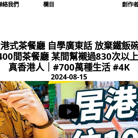
聯絡我們
欄目
創作
港式茶餐廳 自學廣東話 放棄鐵飯碗
00間茶餐廳 某間幫襯過830次以
真香港人｜#700萬種生活 #4K
2024-08-15