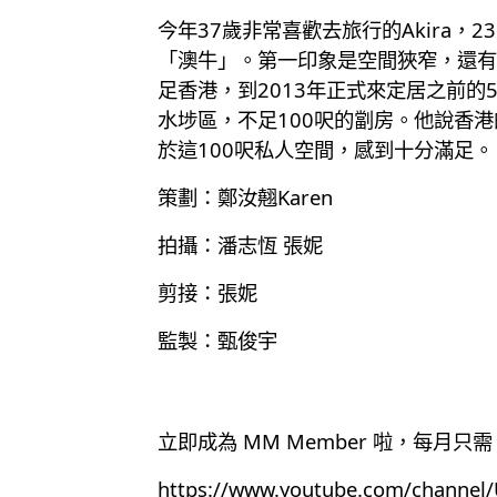
今年37歲非常喜歡去旅行的Akira
「澳牛」。第一印象是空間狹窄，還有
足香港，到2013年正式來定居之前的
水埗區，不足100呎的劏房。他說香
於這100呎私人空間，感到十分滿足。
策劃：鄭汝翹Karen
拍攝：潘志恆 張妮
剪接：張妮
監製：甄俊宇
立即成為 MM Member 啦，每月只需 
https://www.youtube.com/chann