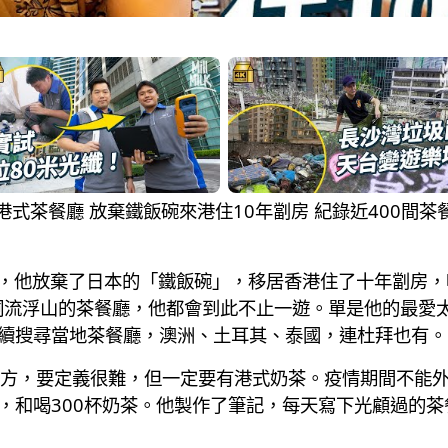
人愛港式茶餐廳 放棄鐵飯碗來港住10年劏房 紀錄近400間
ira，他放棄了日本的「鐵飯碗」，移居香港住了十年劏房
洞流浮山的茶餐廳，他都會到此不止一遊。單是他的最愛
繼續搜尋當地茶餐廳，澳洲、土耳其、泰國，連杜拜也有。
，要定義很難，但一定要有港式奶茶。疫情期間不能外出旅
廳，和喝300杯奶茶。他製作了筆記，每天寫下光顧過的茶