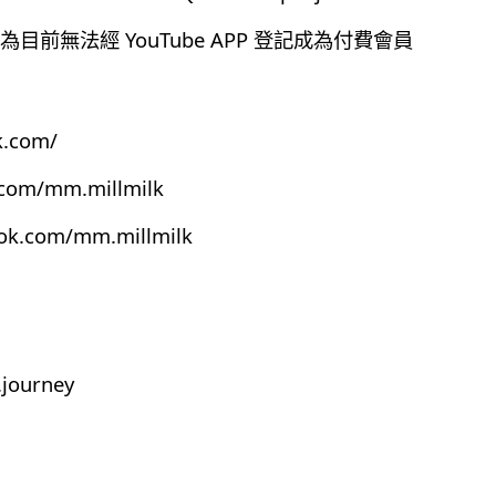
前無法經 YouTube APP 登記成為付費會員
k.com/
.com/mm.millmilk
ook.com/mm.millmilk
journey