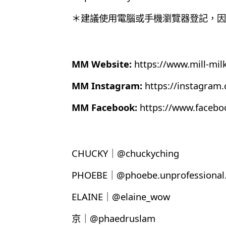
＊建議使用電腦或手機瀏覽器登記，因為目
MM Website:
https://www.mill-mil
MM Instagram:
https://instagram
MM Facebook:
https://www.faceb
CHUCKY｜@chuckyching
PHOEBE｜@phoebe.unprofessional.
ELAINE｜@elaine_wow
京｜@phaedruslam