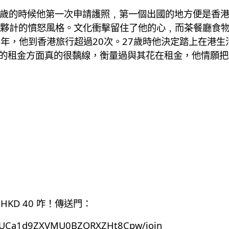
，23歲的時候他第一次申請護照﹐第一個出國的地方便是
夥計的憤怒風格。文化衝擊留住了他的心﹐而茶餐廳食物就
5年，他到香港旅行超過20次。27歲時他決定踏上在港
港的租金方面真的很黐線，衡量過與其花在租金，他情願
HKD 40 咋！傳送門：
el/UCa1d9ZXVMU0BZQRXZHt8Cpw/join