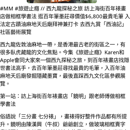
#MM #旅遊止癮 // 西九龍探秘之旅 訪上海街百年裱畫
店做相框學書法 逛百年筆墨莊尋價值$6,800最貴毛筆 入
法定古蹟油麻地天后廟拜神兼打卡 去西九賞「西油記」
社區藝術展覽
西九龍佐敦油麻地一帶，是香港最古老的街區之一，有
很多臥虎藏龍的文化焦點。今集《旅遊止癮》Karen和
Apple會同大家來一個西九探秘之旅，到百年裱畫店找隠
世書法高手，去百年筆墨莊尋找最貴的毛筆，入百年油
麻地天后廟發掘隱藏墨寶，最後直踩西九文化區參觀展
覽。
第一站：訪上海街百年裱畫店「鏡明」跟老師傅做相框
學書法
俗語說「三分畫 七分裱」，畫裱得好整件作品都有所提
升。鏡明由陳漢興（牛叔）爺爺創立，做玻璃相框賣字