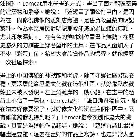
油圖》。Lamcat用水墨畫的方式，畫出了西九龍區密集
的建築物和繁榮。她說：「這邊畫了關公打曱甴，是因
為在一間修復佛像的雕刻店旁邊，是售買殺蟲藥的明記
菜種，作為本區居民對明記那幅印滿蛇蟲鼠蟻的橫額，
尤其印象深刻。」在有名的燒味舖位置畫上燒鵝，在歷
史悠久的刀舖畫上穿著盔甲的士兵，在作品入面加入了
不少「彩蛋」位，希望大家欣賞作品的過程，就像經歷
一次社區探索。
畫上的中國傳統的神獸龍和老虎，除了守護社區繁榮安
穩，更深層的意思是文化藏在這個社區，就好像臥虎藏
龍並未被人發現。左上角離岸的一艘小船，在畫中的題
詩上亦佔了一席位，Lamcat說：「誰目漁舟獨自沉，船
在遠方好像要沉了，就好像文化都沉在這個社區中，又
有誰能夠發現得到呢？」Lamcat指今次創作最大的挑
戰，其實是為這幅作品起詩，她說：「寫這首詩比畫這
幅畫還要難，還要在畫好的作品上寫詩，也是非常大壓