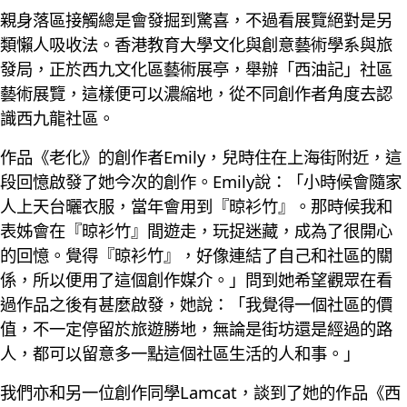
親身落區接觸總是會發掘到驚喜，不過看展覽絕對是另
類懶人吸收法。香港教育大學文化與創意藝術學系與旅
發局，正於西九文化區藝術展亭，舉辦「西油記」社區
藝術展覽，這樣便可以濃縮地，從不同創作者角度去認
識西九龍社區。
作品《老化》的創作者Emily，兒時住在上海街附近，這
段回憶啟發了她今次的創作。Emily說：「小時候會隨家
人上天台曬衣服，當年會用到『晾衫竹』。那時候我和
表姊會在『晾衫竹』間遊走，玩捉迷藏，成為了很開心
的回憶。覺得『晾衫竹』，好像連結了自己和社區的關
係，所以便用了這個創作媒介。」問到她希望觀眾在看
過作品之後有甚麼啟發，她說：「我覺得一個社區的價
值，不一定停留於旅遊勝地，無論是街坊還是經過的路
人，都可以留意多一點這個社區生活的人和事。」
我們亦和另一位創作同學Lamcat，談到了她的作品《西