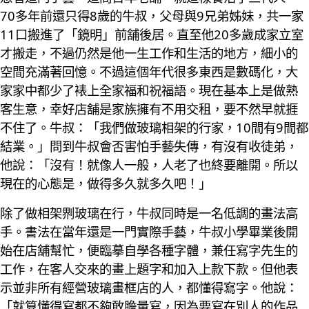
70多年前還只得8歲的牛叔，父母與9兄弟姊妹，共一家
11口搬進了「鏡明」前舖後居。直至他20多歲成家立室
才搬走，不過仍然是他一生工作和生活的地方，細小的
空間充滿著回憶。不過這個年代很多東西是數碼化，大
家家中都少了裱上全家福和祝福語。現在基本上是做熟
客生意，幸好店舖是家族擁有不用交租，要不然早就捱
不住了。牛叔：「我們做玻璃相架的行家，10間有9間都
結業。」問到牛叔會否害怕手藝失傳，有沒有收徒弟，
他說：「沒有！就像人一般，人老了也終要離開。所以
現在的心態是，做得多久就多久吧！」
除了做相架𠝹玻璃在行，牛叔同時是一名低調的畫法高
手。書法在當年還是一門實際手藝，牛叔小學畢業後開
始在店舖幫忙，便臨摹自學各種字體，兼任寫字先生的
工作，在客人交來的畫上題字和加入上款下款。但他表
示並非所有經營玻璃畫框店的人，都懂得寫字。他說：
「就算懂得寫都不夠敢膽量寫，因為要寫在別人的作品