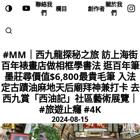
聯絡我
關於我
欄目
創作者
們
們
#MM｜西九龍探秘之旅 訪上海街
百年裱畫店做相框學書法 逛百年筆
墨莊尋價值$6,800最貴毛筆 入法
定古蹟油麻地天后廟拜神兼打卡 去
西九賞「西油記」社區藝術展覽｜
#旅遊止癮 #4K
2024-08-15