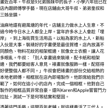
畫近百年。牛叔是9兄弟姊妹中的長子，小學六年班已在
店內跟師傅學手藝，現在店舖由大哥牛叔、弟弟奎叔和
三姊坐鎮。
油麻地還有避風塘的年代，店舖主力做水上人生意，不
過今時今日水上人都全上岸。當年許多水上人會趁「埋
岸」，到上海街買生活用品。以船為家的水上人，新船
入伙是大事，裝裱好的字畫便是最佳賀禮。店內放滿不
同顏色、物料花紋的相架框邊，就像女士衣櫥，讓人花
多眼亂。牛叔：「別人拿畫過來裝裱，配卡紙和相架
邊，我們都要給客人意見。裱畫就像服飾一樣，配搭得
好便整個人都不同。」牛叔會把裱畫的部份交給相熟的
本地老師傅，相框就在店內即場製作。他即席給我們示
範了，如何在這小小的店內，完成一個相框。他對自己
製作的相框品質非常自豪，還叫Karen和Apple嘗嘗鬥力
拉扯，測試一下是何等結實和堅固。
憑著這門手藝，這間百年老舖，就這樣養活了三代人。