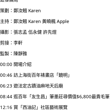
策劃：鄭汝翹 Karen
主持：鄭汝翹 Karen 黃曉楓 Apple
攝影：張志孟 伍永健 許先煜
剪接：李軒
監製：陳靜雅
00:00 開場介紹
00:46 訪上海街百年裱畫店「鏡明」
06:23 遊法定古蹟油麻地天后廟
08:44 逛百年「友生昌」筆墨莊尋價值$6,800最貴毛筆
12:16 賞「西油記」社區藝術展覽