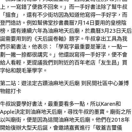
上，一寫錯了便救不回來。」而一手好書法除了幫牛叔
「搵食」，還有不少街坊因為知道他寫得一手好字，而
登門造訪。例如幫佛堂抄書農曆7月14日要用的皇榜陰
榜，還有連續六年為油麻地天后廟，於農曆3月23日天后
誕需要用到的《天后誕卷軸》題字。牛叔拿出工具為我
們示範書法，他表示：「學寫字最重要是筆法，一點一
劃一撇一捺都很講究。」他還說寫得一手好字，便不會
給人看輕，更提議我們到附近的百年老店「友生昌」買
字帖和靚毛筆學字。
第二站：遊法定古蹟油麻地天后廟 到民間社區中心兼博
物館打卡
牛叔說要學好書法，最重要看多一點，所以Karen和
Apple決定到油麻地天后廟，尋找牛叔的墨寶。廟街之所
以叫廟街，便是因為這間油麻地天后廟。他們在2018年
開始復辦大型天后誕，會邀請嘉賓進行「敬蓋吉璽儀