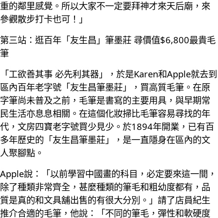
重的鄰里感覺。所以大家不一定要拜神才來天后廟，來
參觀散步打卡也可！」
第三站：逛百年「友生昌」筆墨莊 尋價值$6,800最貴毛
筆
「工欲善其事 必先利其器」，於是Karen和Apple就去到
區內百年老字號「友生昌筆墨莊」，買高質毛筆。在原
字筆尚未普及之前，毛筆是書寫的主要用具，與早期常
民生活亦息息相關。在這個化妝掃比毛筆容易尋找的年
代，文房四寶老字號買少見少。於1894年開業，已有百
多年歷史的「友生昌筆墨莊」，是一直隱身在區內的文
人聚腳點。
Apple說：「以前學習中國畫的科目，必定要來這一間，
除了種類非常齊全，甚麼種類的筆毛和粗幼度都有，品
質是真的和文具舖出售的有很大分別。」請了店員紀生
推介合適的毛筆，他說：「不同的筆毛，彈性和軟硬度