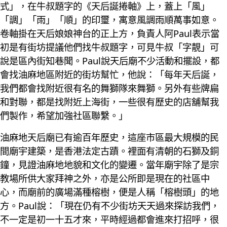
式」，在牛叔題字的《天后誕捲軸》上，蓋上「風」
「調」「雨」「順」的印璽，寓意風調雨順萬事如意。
卷軸掛在天后娘娘神台的正上方，負責人阿Paul表示當
初是有街坊提議他們找牛叔題字，可見牛叔「字靚」可
說是區內街知巷聞。Paul說天后廟不少活動和擺設，都
會找油麻地區附近的街坊幫忙，他說：「每年天后誕，
我們都會找附近很有名的舞獅隊來舞獅。另外有些牌扁
和對聯，都是找附近上海街，一些很有歷史的店舖幫我
們製作，希望加強社區聯繫。」
油麻地天后廟已有逾百年歷史，這座市區最大規模的民
間廟宇建築，是香港法定古蹟。裡面有清朝的石獅及銅
鐘，見證油麻地地貌和文化的變遷。當年廟宇除了是宗
教場所供大家拜神之外，亦是公所即是現在的社區中
心，而廟前的廣場滿種榕樹，便是人稱「榕樹頭」的地
方。Paul說：「現在仍有不少街坊天天過來探訪我們，
不一定是初一十五才來，平時經過都會進來打招呼，很