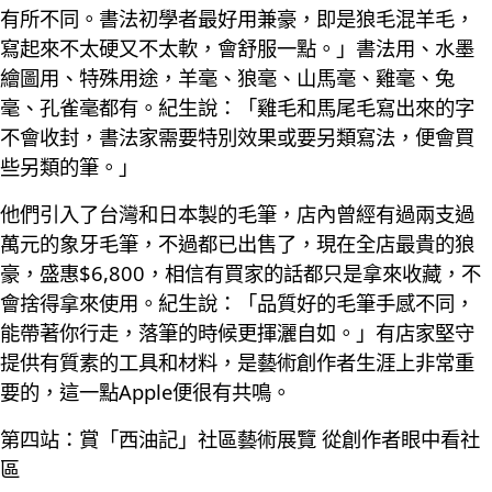
有所不同。書法初學者最好用兼豪，即是狼毛混羊毛，
寫起來不太硬又不太軟，會舒服一點。」書法用、水墨
繪圖用、特殊用途，羊毫、狼毫、山馬毫、雞毫、兔
毫、孔雀毫都有。紀生說：「雞毛和馬尾毛寫出來的字
不會收封，書法家需要特別效果或要另類寫法，便會買
些另類的筆。」
他們引入了台灣和日本製的毛筆，店內曾經有過兩支過
萬元的象牙毛筆，不過都已出售了，現在全店最貴的狼
豪，盛惠$6,800，相信有買家的話都只是拿來收藏，不
會捨得拿來使用。紀生說：「品質好的毛筆手感不同，
能帶著你行走，落筆的時候更揮灑自如。」有店家堅守
提供有質素的工具和材料，是藝術創作者生涯上非常重
要的，這一點Apple便很有共鳴。
第四站：賞「西油記」社區藝術展覽 從創作者眼中看社
區