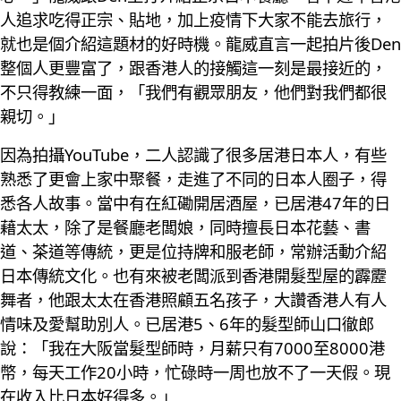
人追求吃得正宗、貼地，加上疫情下大家不能去旅行，
就也是個介紹這題材的好時機。龍威直言一起拍片後Den
整個人更豐富了，跟香港人的接觸這一刻是最接近的，
不只得教練一面，「我們有觀眾朋友，他們對我們都很
親切。」
因為拍攝YouTube，二人認識了很多居港日本人，有些
熟悉了更會上家中聚餐，走進了不同的日本人圈子，得
悉各人故事。當中有在紅磡開居酒屋，已居港47年的日
藉太太，除了是餐廳老闆娘，同時擅長日本花藝、書
道、茶道等傳統，更是位持牌和服老師，常辦活動介紹
日本傳統文化。也有來被老闆派到香港開髮型屋的霹靂
舞者，他跟太太在香港照顧五名孩子，大讚香港人有人
情味及愛幫助別人。已居港5、6年的髮型師山口徹郎
說：「我在大阪當髮型師時，月薪只有7000至8000港
幣，每天工作20小時，忙碌時一周也放不了一天假。現
在收入比日本好得多。」