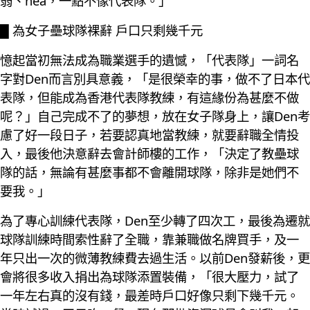
弱、hea，一點不像代表隊。」
█ 為女子壘球隊裸辭 戶口只剩幾千元
憶起當初無法成為職業選手的遺憾，「代表隊」一詞名
字對Den而言別具意義，「是很榮幸的事，做不了日本代
表隊，但能成為香港代表隊教練，有這緣份為甚麼不做
呢？」自己完成不了的夢想，放在女子隊身上，讓Den考
慮了好一段日子，若要認真地當教練，就要辭職全情投
入，最後他決意辭去會計師樓的工作，「決定了教壘球
隊的話，無論有甚麼事都不會離開球隊，除非是她們不
要我。」
為了專心訓練代表隊，Den至少轉了四次工，最後為遷就
球隊訓練時間索性辭了全職，靠兼職做名牌買手，及一
年只出一次的微薄教練費去過生活。以前Den發薪後，更
會將很多收入捐出為球隊添置裝備，「很大壓力，試了
一年左右真的沒有錢，最差時戶口好像只剩下幾千元。