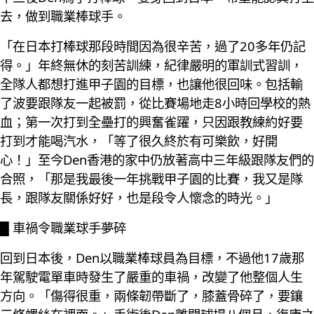
去，做到職業棒球手。
「在日本打棒球那段時間因為很辛苦，過了20多年仍記
得。」年終無休的刻苦訓練，紀律嚴明的軍訓式習訓，
全隊人都想打進甲子園的目標，也讓他很回味。包括輸
了波要跟隊友一起被罰，從比賽場地走8小時回學校的熱
血；第一次打到全壘打的興奮雀躍，只因跟教練約好要
打到才能喝汽水，「等了很久終於有可樂飲，好開
心！」至今Den香港的家中仍放著高中三年級跟隊友們的
合照，「那是我最後一年挑戰甲子園的比賽，我又是隊
長，跟隊友關係好好，也是段令人懷念的時光。」
█ 車禍令職業球手夢碎
回到日本後，Den以職業棒球員為目標，不過他17歲那
年駕駛電單車時發生了嚴重的車禍，改變了他整個人生
方向。「傷得很重，兩條韌帶斷了，膝蓋骨碎了，要鑲