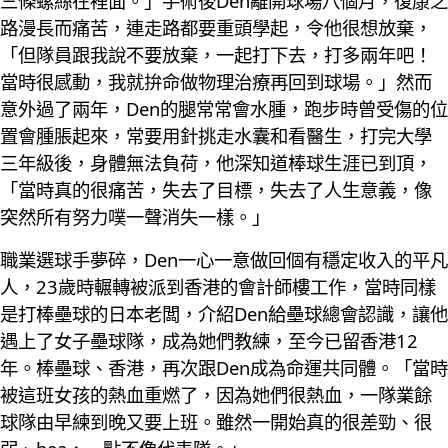
三條螺絲在裡面。」手術後Den離開球場八個月，復康之
路漫長而痛苦，連走路都要重頭學起，令他很想放棄，
「但隊員跟我說不要放棄，一起打下去，打多兩年吧！
當時很感動，我就拚命做物理治療再回到球場。」然而
意外過了兩年，Den的腿常常會水腫，跑步時曾受傷的位
置會腫脹起來，常要用針挑走水囊和看醫生，打完大學
三年級後，身體無法負荷，他深知道棒球生涯已到頂，
「當時真的很痛苦，失去了目標，失去了人生意義，像
突然所有努力噗一聲消失一樣。」
職業選球手夢碎，Den一心一意做回個有穩定收入的平凡
人，23歲時輾轉被派到香港的會計師樓工作，當時同樣
是打棒壘球的日本老闆，介紹Den給壘球總會認識，讓他
遇上了女子壘球隊，成為她們教練，至今已留香港12
年。棒壘球、香港，再次跟Den成為命運共同體。「當時
被這班女孩的熱血重燃了，因為她們很熱血，一隊業餘
球隊由早練到晚又要上班。雖然一開始真的很差勁、很