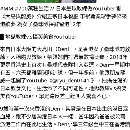
#MM #700萬種生活 // 日本壘球教練做YouTuber開
《大島與龍威》介紹正宗日本餐廳 車禍職業球手夢碎來
港續夢 為女子壘球隊裸辭留港12年
█ 地獄教練v.s搞笑美食YouTuber
來自日本大阪的大島田（Den），是香港女子壘球隊的教
練，人稱魔鬼教練，帶領她們打過無數場比賽，2018年
更是香港史上首次有壘球代表隊打入亞運。Den一星期中
有五、六天都離開球隊訓練，但一年多前，他跟朋友龍
威一起開了YouTube《@ryu_den0141 》，拍攝在港的
日本飲食文化，生活添了不同可能性。地獄教練v.s搞笑
美食YouTuber，單是這反差已經叫人驚喜不已。
9歲時第一次來香港的Den，其實是在日本出生的港日混
血兒，跟不少居淘港日本人一樣，當年因為爸爸被公司
派港工作而在此地生活。Den小學三年級至中三在香港讀