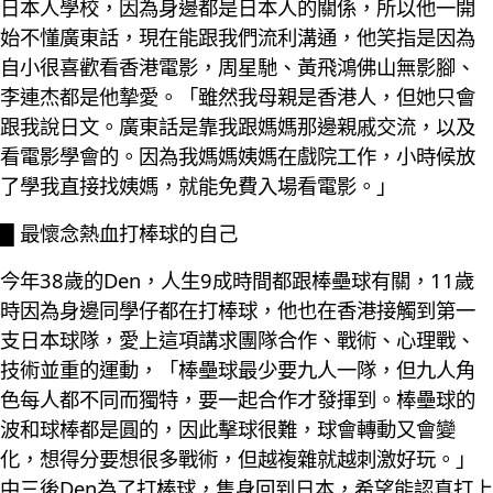
日本人學校，因為身邊都是日本人的關係，所以他一開
始不懂廣東話，現在能跟我們流利溝通，他笑指是因為
自小很喜歡看香港電影，周星馳、黃飛鴻佛山無影腳、
李連杰都是他摯愛。「雖然我母親是香港人，但她只會
跟我說日文。廣東話是靠我跟媽媽那邊親戚交流，以及
看電影學會的。因為我媽媽姨媽在戲院工作，小時候放
了學我直接找姨媽，就能免費入場看電影。」
█ 最懷念熱血打棒球的自己
今年38歲的Den，人生9成時間都跟棒壘球有關，11歲
時因為身邊同學仔都在打棒球，他也在香港接觸到第一
支日本球隊，愛上這項講求團隊合作、戰術、心理戰、
技術並重的運動，「棒壘球最少要九人一隊，但九人角
色每人都不同而獨特，要一起合作才發揮到。棒壘球的
波和球棒都是圓的，因此擊球很難，球會轉動又會變
化，想得分要想很多戰術，但越複雜就越刺激好玩。」
中三後Den為了打棒球，隻身回到日本，希望能認真打上