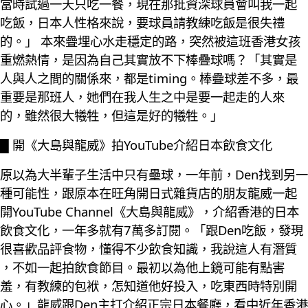
當時試過一天只吃一餐，現在那批資深球員會叫我一起
吃飯，日本人性格來說，要球員請教練吃飯是很失禮
的。」 本來疊埋心水走穩定的路，突然被這班香港女孩
重燃熱情，是因為自己其實放不下棒疊球嗎？「其實是
人與人之間的關係來，都是timing。棒疊球差不多，最
重要是那班人，她們在我人生之中是要一起走的人來
的，雖然很大犧牲，但這是好的犧牲。」
█ 開《大島與龍威》拍YouTube介紹日本飲食文化
原以為大半輩子生活中只有壘球，一年前，Den找到另一
種可能性，跟原本在旺角開日式雜貨店的朋友龍威一起
開YouTube Channel《大島與龍威》，介紹香港的日本
飲食文化，一年多就有7萬多訂閱。「跟Den吃飯，發現
很喜歡品評食物，懂得不少飲食知識，我說這人有潛質
，不如一起拍飲食節目。最初以為他上鏡可能有點害
羞，有教練的包袱，怎知道他好投入，吃東西時特別開
心。」龍威跟Den主打介紹正宗日本餐廳，看中近年香港