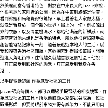
然美麗而富有香港特色。對於在中東長大的Jazzie來說，
他很著迷於家附近的公園，因為在中東到處都是沙漠，
看到錦鯉和烏龜覺得很驚訝，早上看著老人家做太極，
就像是置身於一個全新的世界。街上的一切，例如晾出
來的衣服，以及冷氣機滴水，都給他滿滿的新鮮感，就
連嘈音對他來說也是香港的特色，所以他很習慣隨手拿
起智能電話記錄每一刻。過著最貼近本地人的生活，感
受和觀察香港社區面貌，喜歡探索利得街埃華街，閒時
逛逛大角咀街市，住得越久就越喜歡這個社區。他說：
「真正感受到跟社區的聯繫，真正感受到我身在香
港。」
以手提電話鏡頭 作為感受社區的工具
Jazzie認為每個人，都可以通過手提電話的相機鏡頭，作
為感受社區的工具。所以他鼓勵大家都試著成為一位社
區攝影師。但要將眼前事物拍得有感染力，不能只用肉