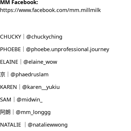
MM Facebook:
https://www.facebook.com/mm.millmilk
CHUCKY｜@chuckyching
PHOEBE｜@phoebe.unprofessional.journey
ELAINE｜@elaine_wow
京｜@phaedruslam
KAREN｜@karen__yukiu
SAM｜@midwin_
阿朗｜@mm_longgg
NATALIE ｜@nataliewwong