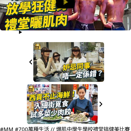
#MM #700萬種生活 // 爆肌中學生學校禮堂搞健美比賽