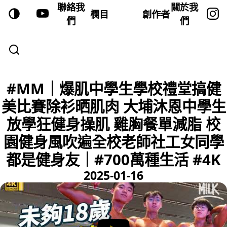
聯絡我
關於我
欄目
創作者
們
們
#MM｜爆肌中學生學校禮堂搞健
美比賽除衫晒肌肉 大埔沐恩中學生
放學狂健身操肌 雞胸餐單減脂 校
園健身風吹遍全校老師社工女同學
都是健身友｜#700萬種生活 #4K
2025-01-16