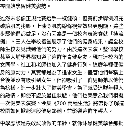
零開始學習健美姿勢。
雖然未必像正規比賽選手一樣健碩，但賽前步驟例如充
碳讓肌肉膨脹，上油令肌肉線條視覺效果更明顯，這些
步驟他們都做足，沒有因為是一個校內表演賽就「揸流
攤」。三人在學校禮堂展示了他們的健身成果，讓全校
師生校友見識到他們的努力。由於這次表演，整個學校
甚至大埔學界都知道了這群年青健身友，現在連校內的
女同學、社工和老師也加入了健身行列。這麼年輕便健
身的原動力，其實都是為了追求女生，儘管他們聲稱上
台後並沒有吸引到女生，但卻吸引了一群男師弟以他們
為榜樣，進一步壯大了健美學會。為了感受這群年輕人
的熱情，即使不處於最佳狀態，他們也樂意為我們模擬
一次健美表演賽。今集《700 萬種生活》將帶你了解這
校園如何掀起這股健身熱潮，並影響這群年輕人。
中學應該是最敢試敢做的年齡，就像沐恩健美學會那批