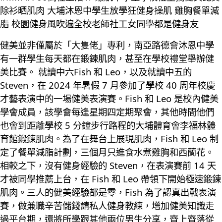
除衫晒肌肉 大埔沐恩中學生放學狂健身操肌 雞胸餐單減
脂 校園健身風吹遍全校老師社工女同學都是健身友
健美並非僅屬於「大隻佬」專利，南亞路德會沐恩中學
有一群學生每天都在鍛鍊肌肉，甚至在學校禮堂舉辦健
美比賽。 就讀中六Fish 和 Leo，以及就讀中五的
Steven，在 2024 年暑假 7 月參加了學校 40 周年校慶
才藝表演中的一場健美表演賽。Fish 和 Leo 是校內健美
學會成員，該學會每逢星期四定期聚會，其他時間他們
也會到距離學校 5 分鐘步行路程的大埔體育會李福林體
育館鍛鍊肌肉。為了在舞台上展現肌肉，Fish 和 Leo 制
定了餐單減脂計劃，三個月只進食水煮雞胸和西蘭花。
相較之下，沒有健身經驗的 Steven，在表演賽前 14 天
才被同學推薦上台，在 Fish 和 Leo 帶領下開始極速鍛鍊
肌肉。三人的健美經驗都是零，Fish 為了認真出戰表演
賽，做兼職辛苦儲錢請私人健身教練，增加健美知識走
過平台期，還將所學跟其他兩位男生分享，齊上齊落從