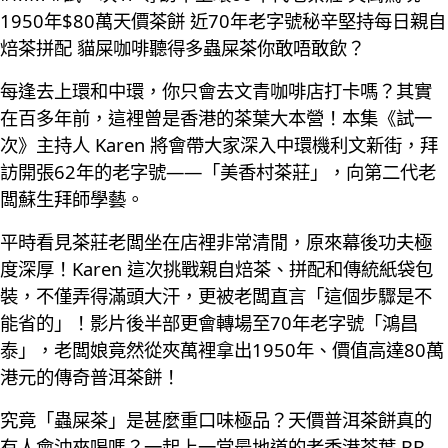
1950年$80萬天價茶餅 近70年老字號秘辛堅持每日親自
焙茶拼配 貓屎咖啡聽得多蟲屎茶你敢唔敢飲？
每逢去上環和中環，你只會去文青咖啡店打卡嗎？其實
在百多年前，這裡曾是香港的茶葉大本營！本集《試一
次》主持人 Karen 將會帶大家深入中環機利文新街，拜
訪開張62年的老字號——「美香村茶莊」，向第二代老
闆蘇生拜師學藝。
平時看見茶莊老闆坐在店裡非常清閒，原來幕後功夫極
度深厚！Karen 這次挑戰親自焙茶、拼配和傳統紙袋包
裝，不僅弄得滿頭大汗，更被老闆直言「這個步驟是不
能省的」！影片後半部更會轉場至70年老字號「鴻昌
泰」，老闆娘竟然從夾萬裡拿出1950年、價值高達80萬
港元的傳奇普洱茶餅！
究竟「蟲屎茶」是甚麼重口味極品？天價普洱茶餅真的
有人會沖來喝嗎？一起上一堂最地道的老香港茶葉 BB