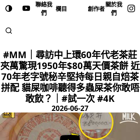
聯絡我
關於我
欄目
創作者
們
們
#MM｜尋訪中上環60年代老茶莊
夾萬驚現1950年$80萬天價茶餅 近
70年老字號秘辛堅持每日親自焙茶
拼配 貓屎咖啡聽得多蟲屎茶你敢唔
敢飲？｜#試一次 #4K
2026-06-27