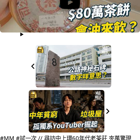
#MM #試一次 // 尋訪中上環60年代老茶莊 夾萬驚現