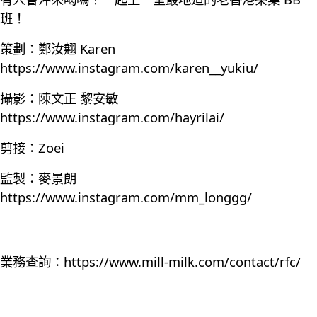
班！
策劃：鄭汝翹 Karen
https://www.instagram.com/karen__yukiu/
攝影：陳文正 黎安敏
https://www.instagram.com/hayrilai/
剪接：Zoei
監製：麥景朗
https://www.instagram.com/mm_longgg/
業務查詢：
https://www.mill-milk.com/contact/rfc/