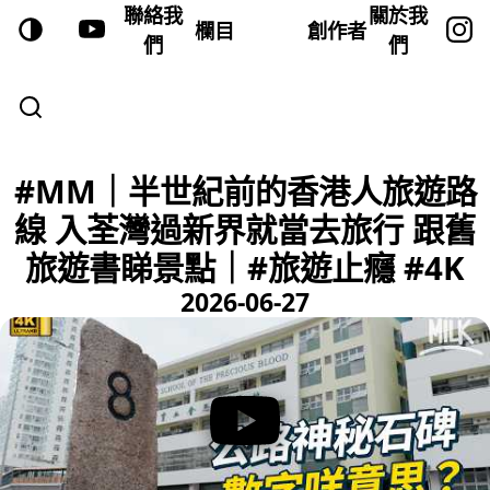
聯絡我
關於我
欄目
創作者
們
們
#MM｜半世紀前的香港人旅遊路
線 入荃灣過新界就當去旅行 跟舊
旅遊書睇景點｜#旅遊止癮 #4K
2026-06-27