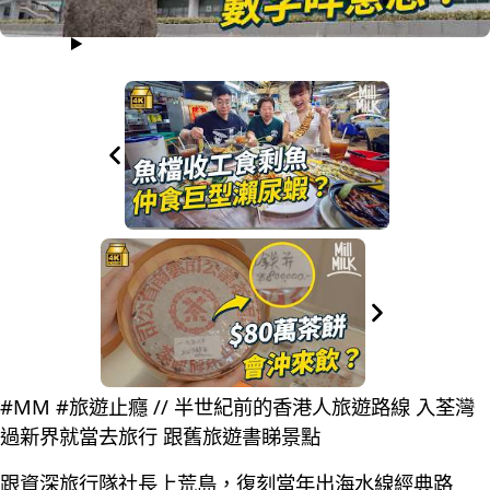
#MM #旅遊止癮 // 半世紀前的香港人旅遊路線 入荃灣
過新界就當去旅行 跟舊旅遊書睇景點
跟資深旅行隊社長上荒島，復刻當年出海水線經典路