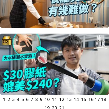
1
2
3
4
5
6
7
8
9
10
11
12
13
14
15
16
17
18
19
20
21