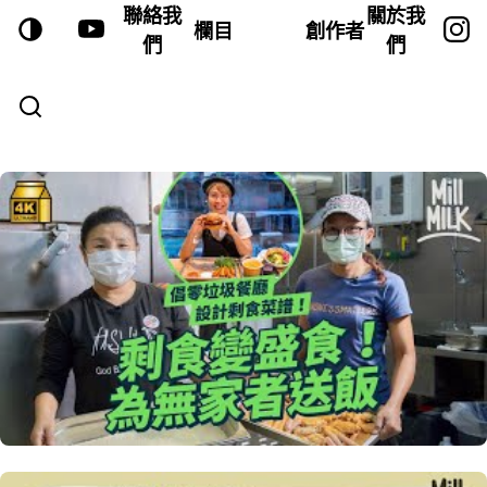
聯絡我
關於我
欄目
創作者
們
們
VIDEOS—PAGE 17