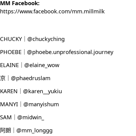
MM Facebook:
https://www.facebook.com/mm.millmilk
CHUCKY｜@chuckyching
PHOEBE｜@phoebe.unprofessional.journey
ELAINE｜@elaine_wow
京｜@phaedruslam
KAREN｜@karen__yukiu
MANYI｜@manyishum
SAM｜@midwin_
阿朗｜@mm_longgg