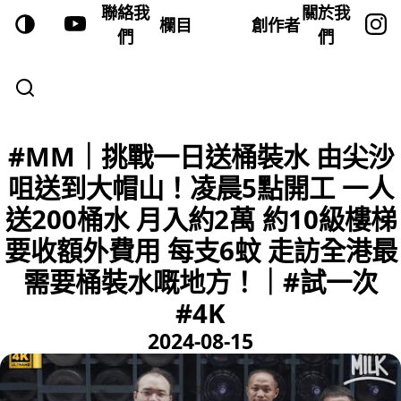
聯絡我
關於我
欄目
創作者
們
們
#MM｜挑戰一日送桶裝水 由尖沙
咀送到大帽山！凌晨5點開工 一人
送200桶水 月入約2萬 約10級樓梯
要收額外費用 每支6蚊 走訪全港最
需要桶裝水嘅地方！｜#試一次
#4K
2024-08-15