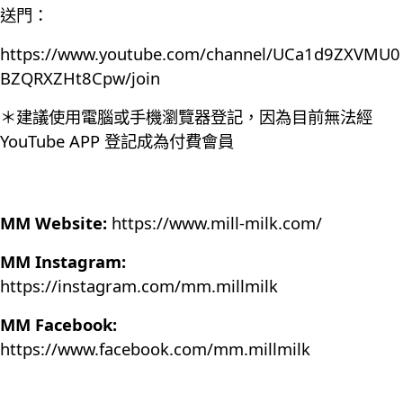
送門：
https://www.youtube.com/channel/UCa1d9ZXVMU0
BZQRXZHt8Cpw/join
＊建議使用電腦或手機瀏覽器登記，因為目前無法經
YouTube APP 登記成為付費會員
MM Website:
https://www.mill-milk.com/
MM Instagram:
https://instagram.com/mm.millmilk
MM Facebook:
https://www.facebook.com/mm.millmilk