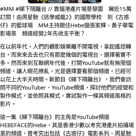
#MM #睇下隔籬台 // 靠搵港產片場景發圍 擁近15萬
訂閱！由周星馳《逃學威龍2》的國際學校 到《古惑
仔》的籃球場 MM主持跟住Hebe搵張家輝、黃子華電
影場景 頻道經營2年先收支平衡？
在以前年代，人們的觀影娛樂離不開電視，拿起遙控轉
台，而來來去去也只有那麼幾個的電視台，選擇著實不
多。然而來到互聯網年代後，打開YouTube就有無限個
頻道，讓人眼花撩亂，光是選擇要看那個頻道，已經可
以花上大半天時間。新節目《睇下隔籬台》，我們會訪
問不同的YouTuber、YouTube頻道，探討他們的經營和
製作模式，並依照其模式，實試製作一條其頻道風格的
影片。
這一集《睇下隔籬台》的主角是YouTube頻道
HEBEFACE的Hebe，其是香港少數以考究港產片拍攝場
景的頻道，曾考究出包括《古惑仔》電影系列、周星馳