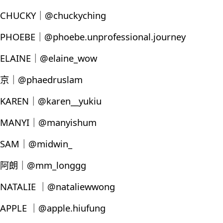
CHUCKY｜@chuckyching
PHOEBE｜@phoebe.unprofessional.journey
ELAINE｜@elaine_wow
京｜@phaedruslam
KAREN｜@karen__yukiu
MANYI｜@manyishum
SAM｜@midwin_
阿朗｜@mm_longgg
NATALIE ｜@nataliewwong
APPLE ｜@apple.hiufung