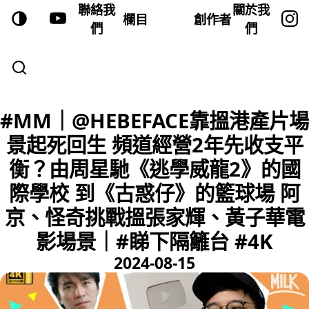
聯絡我
關於我
欄目
創作者
們
們
#MM｜@HEBEFACE靠搵港產片場
景起死回生 頻道經營2年先收支平
衡？由周星馳《逃學威龍2》的國
際學校 到《古惑仔》的籃球場 阿
京、怪奇挑戰搵張家輝、黃子華電
影場景｜#睇下隔籬台 #4K
2024-08-15