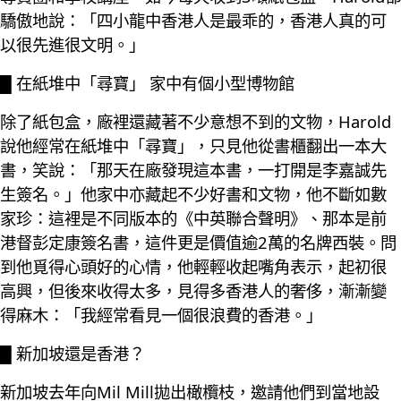
驕傲地說：「四小龍中香港人是最乖的，香港人真的可
以很先進很文明。」
█ 在紙堆中「尋寶」 家中有個小型博物館
除了紙包盒，廠裡還藏著不少意想不到的文物，Harold
說他經常在紙堆中「尋寶」，只見他從書櫃翻出一本大
書，笑說：「那天在廠發現這本書，一打開是李嘉誠先
生簽名。」他家中亦藏起不少好書和文物，他不斷如數
家珍：這裡是不同版本的《中英聯合聲明》、那本是前
港督彭定康簽名書，這件更是價值逾2萬的名牌西裝。問
到他覓得心頭好的心情，他輕輕收起嘴角表示，起初很
高興，但後來收得太多，見得多香港人的奢侈，漸漸變
得麻木：「我經常看見一個很浪費的香港。」
█ 新加坡還是香港？
新加坡去年向Mil Mill拋出橄欖枝，邀請他們到當地設