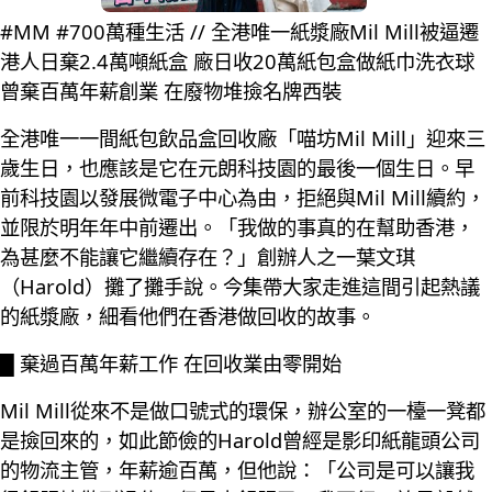
#MM #700萬種生活 // 全港唯一紙漿廠Mil Mill被逼遷
港人日棄2.4萬噸紙盒 廠日收20萬紙包盒做紙巾洗衣球
曾棄百萬年薪創業 在廢物堆撿名牌西裝
全港唯一一間紙包飲品盒回收廠「喵坊Mil Mill」迎來三
歲生日，也應該是它在元朗科技園的最後一個生日。早
前科技園以發展微電子中心為由，拒絕與Mil Mill續約，
並限於明年年中前遷出。「我做的事真的在幫助香港，
為甚麼不能讓它繼續存在？」創辦人之一葉文琪
（Harold）攤了攤手說。今集帶大家走進這間引起熱議
的紙漿廠，細看他們在香港做回收的故事。
█ 棄過百萬年薪工作 在回收業由零開始
Mil Mill從來不是做口號式的環保，辦公室的一檯一凳都
是撿回來的，如此節儉的Harold曾經是影印紙龍頭公司
的物流主管，年薪逾百萬，但他說：「公司是可以讓我