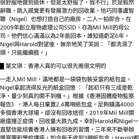
很舒服地做到退休，但是太舒服了，我不行」於是毅然
辭職，跳入感覺更有發展潛力的回收業，恰巧同事盧智
聰（Nigel）也想打造自己的廠房，二人一拍即合，在
2009年創立廢物處理公司SSID，亦為Mil Mill的母公
司。他們信心滿滿以為2年能回本，誰知道虧足6年，
Nigel與Harold對望後，無奈地笑了笑說：「都洗濕了
頭，只能繼續捱。」
█ 葉文琪：香港人真的可以很先進很文明的
一走入Mil Mill，滿地都是一袋袋包裝妥當的紙包盒，
Nigel拿起洗得反光的紙盒回憶 ：「起初只有三成是乾
淨，量少到真的開不到機。」根據《香港固體廢物監察
報告》，港人每日棄置2.4萬噸紙包盒，足夠鋪滿4000
多個香港大球場，卻沒有回收途徑，2019年Mil Mill開
廠還撞正疫情，回收量大跌九成。幸好Harold和Nigel一
直堅信能培養香港人擁有回收的習慣，三年來不斷舉辦
導賞團和學校講座，如今每天收到3噸紙包盒，Harold都