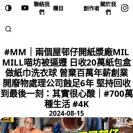
聯絡我
關於我
欄目
創作者
們
們
#MM｜兩個屋邨仔開紙漿廠MIL
MILL喵坊被逼遷 日收20萬紙包盒
做紙巾洗衣球 曾棄百萬年薪創業
開廢物處理公司蝕足6年 堅持回收
到最後一刻：其實很心酸｜#700萬
種生活 #4K
2024-08-15