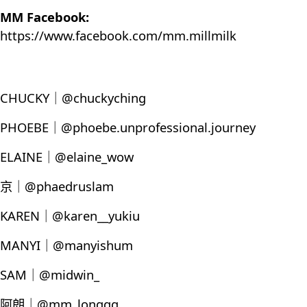
MM Facebook:
https://www.facebook.com/mm.millmilk
CHUCKY｜@chuckyching
PHOEBE｜@phoebe.unprofessional.journey
ELAINE｜@elaine_wow
京｜@phaedruslam
KAREN｜@karen__yukiu
MANYI｜@manyishum
SAM｜@midwin_
阿朗｜@mm_longgg