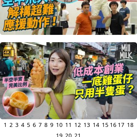
1
2
3
4
5
6
7
8
9
10
11
12
13
14
15
16
17
18
19
20
21