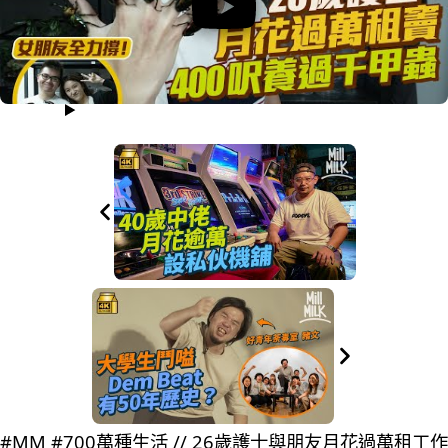
#MM #700萬種生活 // 26歲護士與朋友月花過萬租工作