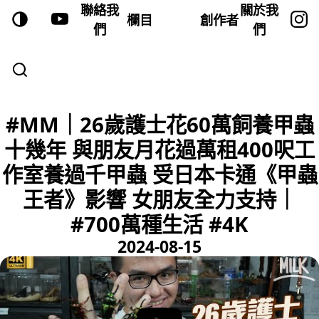
聯絡我
關於我
欄目
創作者
們
們
#MM｜26歲護士花60萬飼養甲蟲
十幾年 與朋友月花過萬租400呎工
作室養過千甲蟲 受日本卡通《甲蟲
王者》影響 女朋友全力支持｜
#700萬種生活 #4K
2024-08-15