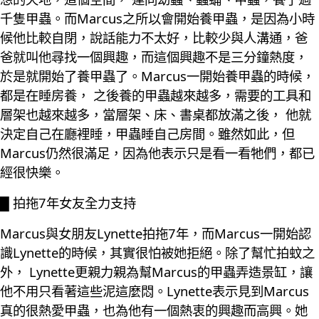
千隻甲蟲。而Marcus之所以會開始養甲蟲，是因為小時
候他比較自閉，說話能力不太好，比較少與人溝通，爸
爸就叫他尋找一個興趣，而這個興趣不是三分鐘熱度，
於是就開始了養甲蟲了。Marcus一開始養甲蟲的時候，
都是在睡房養， 之後養的甲蟲越來越多，需要的工具和
層架也越來越多，當層架、床、書桌都放滿之後， 他就
決定自己在廳裡睡，甲蟲睡自己房間。雖然如此，但
Marcus仍然很滿足，因為他表示只是看一看牠們，都已
經很快樂。
█ 拍拖7年女友全力支持
Marcus與女朋友Lynette拍拖7年，而Marcus一開始認
識Lynette的時候，其實很怕被她拒絕。除了幫忙拍蚊之
外， Lynette更親力親為幫Marcus的甲蟲弄造景缸，讓
他不用只看著這些泥這麼悶。Lynette表示見到Marcus
真的很熱愛甲蟲，也為他有一個熱衷的興趣而高興。她