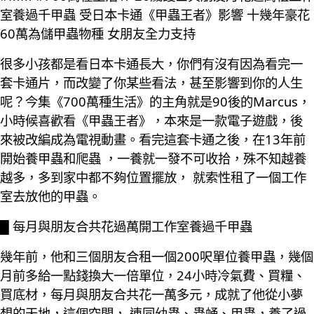
室養過千甲蟲 受日本卡通《甲蟲王者》影響 十幾年豪花
60萬為儲甲蟲物種 女朋友全力支持
很多小孩都是看日本卡通長大，你們有沒有因為看完一
套卡通片，而改變了你某些看法，甚至影響到你的人生
呢？今集《700萬種生活》的主角就是90後的Marcus，
小時候喜歡看《甲蟲王者》，本來是一款電子遊戲，後
來被改編成為電視動畫。看完這套卡通之後，在13年前
開始養甲蟲和爬蟲 ，一養就一發不可收拾，殊不知越養
越多，多到家中都不夠位置擺放， 就索性租了一個工作
室去放他的甲蟲。
█ 每月與朋友合共花過萬開工作室養過千甲蟲
幾年前，他和三個朋友合租一個200呎單位養甲蟲，幾個
月前多給一點錢換大一倍單位，24小時冷氣費、買糧、
買底材，每月與朋友合共花一萬多元，成就了他從小夢
想的天地，這個空間， 連同幼蟲、蟲蛹、甲蟲，養了過