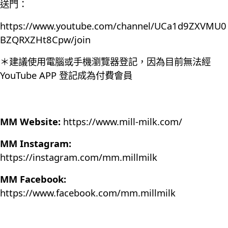
送門：
https://www.youtube.com/channel/UCa1d9ZXVMU0
BZQRXZHt8Cpw/join
＊建議使用電腦或手機瀏覽器登記，因為目前無法經
YouTube APP 登記成為付費會員
MM Website:
https://www.mill-milk.com/
MM Instagram:
https://instagram.com/mm.millmilk
MM Facebook:
https://www.facebook.com/mm.millmilk