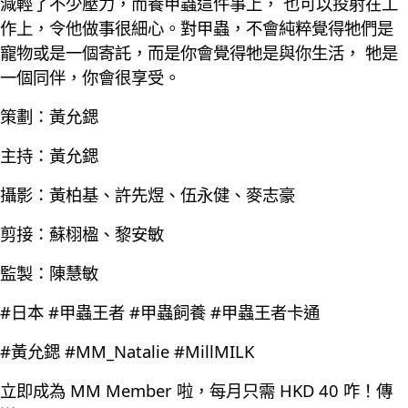
減輕了不少壓力，而養甲蟲這件事上， 也可以投射在工
作上，令他做事很細心。對甲蟲，不會純粹覺得牠們是
寵物或是一個寄託，而是你會覺得牠是與你生活， 牠是
一個同伴，你會很享受。
策劃：黃允鍶
主持：黃允鍶
攝影：黃柏基、許先煜、伍永健、麥志豪
剪接：蘇栩楹、黎安敏
監製：陳慧敏
#日本 #甲蟲王者 #甲蟲飼養 #甲蟲王者卡通
#黃允鍶 #MM_Natalie #MillMILK
立即成為 MM Member 啦，每月只需 HKD 40 咋！傳