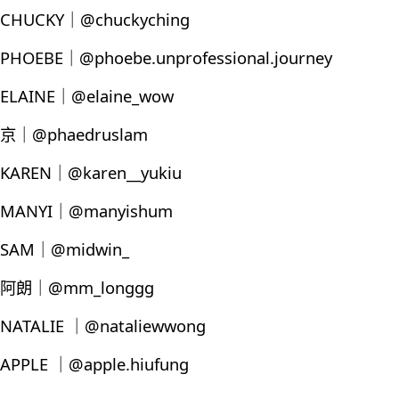
CHUCKY｜@chuckyching
PHOEBE｜@phoebe.unprofessional.journey
ELAINE｜@elaine_wow
京｜@phaedruslam
KAREN｜@karen__yukiu
MANYI｜@manyishum
SAM｜@midwin_
阿朗｜@mm_longgg
NATALIE ｜@nataliewwong
APPLE ｜@apple.hiufung