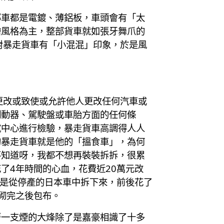
部車都是電鍍、薄鋁板，車頭會有「太
繪風格為主，整部貨車就如張牙舞爪的
對暴走貨車有「小混混」印象，於是風
更改或致使或允許他人更改任何汽車或
制動器、駕駛盤或車胎方面的任何條
試中心進行檢驗，暴走貨車高調得人人
的暴走貨車就是他的「搵食車」，為何
不知道呀，我都不想再裝裝拆拆，很累
了4年時間的心血，花費近20萬元改
都是從停產的日本車中拆下來，前後花了
砌完之後包布。
著一支煙的大烽除了是嘉豪相識了十多