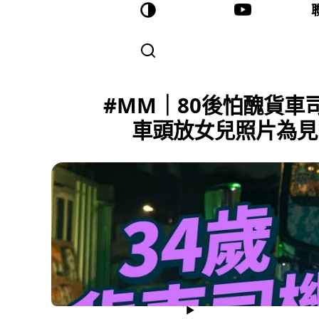
#MM｜80後怕醜貨車
車頭放女兒照片為見