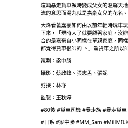
這輛暴走貨車頓時變成父女的溫馨天地
流的意思而湯丸就是嘉豪女兒的花名。
大烽看著嘉豪如何由以前年輕時玩車玩
下來，「現時大了就要顧著家庭，沒辦
合的是嘉豪自小同樣在單親家庭，同樣
都覺得貨車很帥的 。」駕貨車之所以
策劃：梁中勝
攝影：蔡政峰、張志孟、張妮
剪接：林亦
監製：王秋婷
#80後 #貨車司機 #暴走族 #暴走貨車
#日系 #梁中勝 #MM_Sam #MillMIL