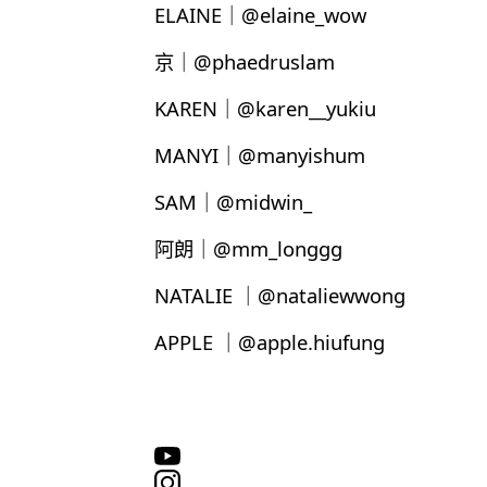
ELAINE｜@elaine_wow
京｜@phaedruslam
KAREN｜@karen__yukiu
MANYI｜@manyishum
SAM｜@midwin_
阿朗｜@mm_longgg
NATALIE ｜@nataliewwong
APPLE ｜@apple.hiufung