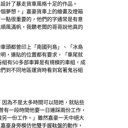
車設計了暴走貨車風格十足的作品。
一個夢想。」嘉豪貨車上的繪畫及燈箱
有一點很重要的，他們的字通常是有意
上順風滿帆，我聽老闆的哥哥說他真的
的車頭都曾印上「南國列島」、「冰島
證明，連貼的位置都有要求，「車尾就
谷組有50多部車算是有規模的車組，成
他們到不同地區運貨時看到寫著鬼谷組
 因為不是太多時間可以陪她，就貼些
曾有一段時間他要一日連踩兩份工作，
做另一份工作。」雖然嘉豪一天中絕大
在嘉豪身旁模仿他雙手握軚盤的動作，