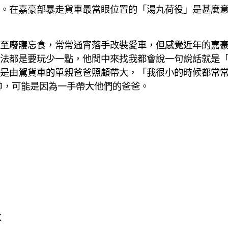
。在嘉豪部暴走貨車最當眼位置的「湯丸荷役」是甚麼
至廢寢忘食，常常通宵落手改裝愛車，但感覺近年的嘉
法都是要玩少一點，他間中來找我都會說一句說話就是
是由駕貨車的單親爸爸照顧帶大，「我很小的時候都常
帥，可能是因為一手帶大他們的爸爸。
K