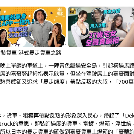
0萬改裝貨車 港式暴走貨車之路
晚上單調的車道上，一陣青色飄過安全島，引起橫過馬
席的嘉豪豎起拇指表示欣賞，但坐在駕駛席上的嘉豪面
愁善感卻又追求「暴走態度」帶點反叛的大叔，「700
，貨車、粗獷再帶點反叛的形象深入民心，帶起了「Deko
ation truck的意思，即裝飾過度的貨車。電鍍、燈箱、
所以日本的暴走貨車的確做到嘉豪貨車上燈箱的「豪華