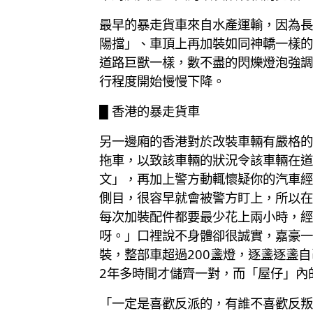
最早的暴走貨車來自水產運輸，因為長
陽擋」、車頂上再加裝如同神轎一樣的
道路巨獸一樣，數不盡的閃爍燈泡強調
行程度開始慢慢下降。
█ 香港的暴走貨車
另一邊廂的香港對於改裝車輛有嚴格的
拖車，以致該車輛的狀況令該車輛在道
文」，再加上警方動輒懷疑你的汽車經
側目，很容早就會被警方盯上，所以在
每次加裝配件都要最少花上兩小時，經
呀。」口裡說不身體卻很誠實，嘉豪一
裝，整部車超過200盞燈，逐盞逐盞
2年多時間才儲齊一對，而「屋仔」內
「一定是喜歡反派的，有誰不喜歡反叛