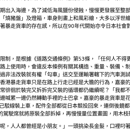
期出入海邊，為了減低海風鹽份侵蝕，慢慢更發展至整
「燒豬盤」及燈箱，車身則畫上和風彩繪，大多以浮世
著暴走貨車的存在感，所以在90年代開始亦令日本社會
限制，是根據《道路交通條例》第53條，「任何人不得
路上使用時，會違反本條例有關其構造、重量、裝備、
過非法改裝就有權「勾車」送交至運輸署轄下的汽車測
香港暴走貨車只是在路上行走已經是大膽的行為，嘉豪
常徘徊於裝完又拆拆完又裝的循環都仍繼續呢？「我都
邊喊累一邊仍然轉動手裡的士巴拿。嘉豪的暴走貨車是花
自己駁線裝上車，配件全部都從日本競投回來，連倒後鏡
的駕駛席就將原裝全部拆掉，再慢慢量位置畫圖，用木枝
呢，人人都曾經是小朋友。」一頭挑染長金髮，口裡叼