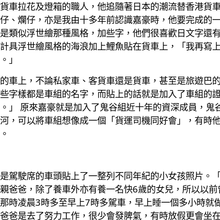
貨車拉花及燈箱的職人，他追隨著日本的潮流替香港貨
仔、爛仔，亦是我由十多年前認識嘉豪時，他要完成的
是類似浮世繪那種風格，加些字，他們很喜歡日文字還
計具浮世繪風格的海浪加上鯉魚貼在貨車上，「我再寫
。」
的車上，不論私家車、客貨車還是貨車，甚至是旅遊巴
些字樣都是車組的名字，而貼上的話就是加入了車組的
。」 原來嘉豪就是加入了鬼谷組近十年的資深成員，鬼
河，可以將車組想像成一個「貨運司機同好會」，有時
。
是駕駛席的車頭貼上了一整列不同年紀的小女孩照片。「
親爸爸，除了養車外亦有養一名快6歲的女兒，所以以前
那時凌晨3時多至早上7時多駕車，早上睡一個多小時就
爸爸是去了努力工作，很少會發脾氣，有時放假更會坐