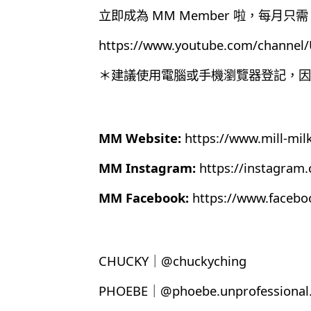
立即成為 MM Member 啦，每月只需 
https://www.youtube.com/chann
＊建議使用電腦或手機瀏覽器登記，因為目
MM Website:
https://www.mill-mil
MM Instagram:
https://instagram
MM Facebook:
https://www.faceb
CHUCKY｜@chuckyching
PHOEBE｜@phoebe.unprofessional.