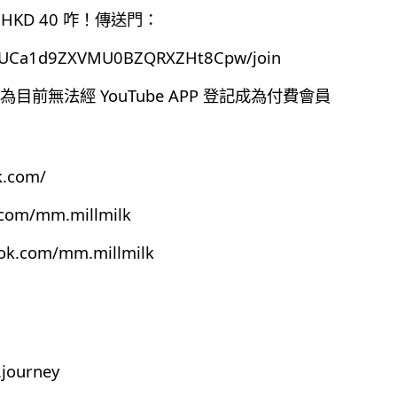
HKD 40 咋！傳送門：
el/UCa1d9ZXVMU0BZQRXZHt8Cpw/join
前無法經 YouTube APP 登記成為付費會員
k.com/
.com/mm.millmilk
ook.com/mm.millmilk
journey