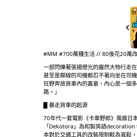
#MM #700萬種生活 // 80後花2
一部閃爍著張揚燈光的龐然大物行走在
甚至是鄰線的司機都忍不著向坐在司機
狂野奔放貨車內的嘉豪，內心是一個多
路。」
█ 暴走貨車的起源
70年代一套電影《卡車野郎》風靡日本
「Dekotora」為和製英語decor
本對於交通工具的改裝限制較為寬鬆，