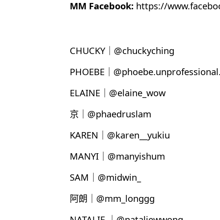
MM Facebook:
https://www.faceb
CHUCKY｜@chuckyching
PHOEBE｜@phoebe.unprofessional.
ELAINE｜@elaine_wow
京｜@phaedruslam
KAREN｜@karen__yukiu
MANYI｜@manyishum
SAM｜@midwin_
阿朗｜@mm_longgg
NATALIE ｜@nataliewwong