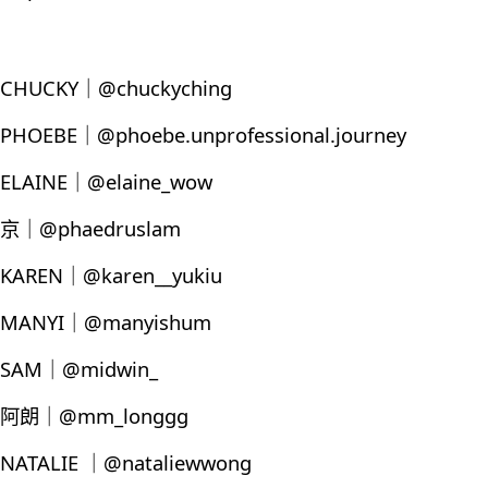
CHUCKY｜@chuckyching
PHOEBE｜@phoebe.unprofessional.journey
ELAINE｜@elaine_wow
京｜@phaedruslam
KAREN｜@karen__yukiu
MANYI｜@manyishum
SAM｜@midwin_
阿朗｜@mm_longgg
NATALIE ｜@nataliewwong