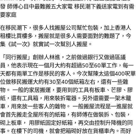
發 師傅心目中最難搬五大家電 移民潮下義送家電到有需
要家庭
在移民潮下，很多人找搬屋公司幫忙包裝，加上香港人
租樓比買樓多，搬屋就是很多人需要面對的難題了，今
集《試一次》就實試一次幫別人搬屋。
「同行搬屋」創辦人林進，之前做過銀行又做過區議
員，他表示現在一個月大約有超過50至60單工作，每一
天都有兩單工作是移民的客人。今次幫陳太這個400呎單
位做移民搬運大約有30至40個紙箱左右，還有一些雜
物。 一般的家居搬運，要用到的工具有板車、芒膠、膠
紙，還有工具箱，用來裝拆電器。另外還需要一架木籠
車，用來放一些客人的雜物。 一般搬屋流程是一進屋就
會首先搬走全屋所有的紙箱，有師傅在做裝拆、包裝，
砌上板車， 用膠紙固定好紙箱，再交由控制升降機的同
事。在樓下的司機，就會把箱砌好放在貨櫃車內。而好