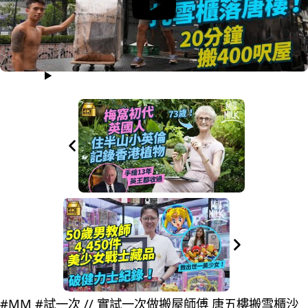
#MM #試一次 // 實試一次做搬屋師傅 唐五樓搬雪櫃沙