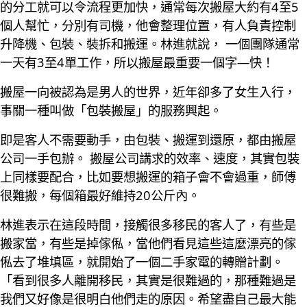
的分工就可以令流程更加快，通常每次搬屋大約有4至5
個人幫忙，分別有司機，他會整理位置，有人負責控制
升降機、包裝、裝拆和搬運。林進就說， 一個團隊通常
一天有3至4單工作，所以搬屋最重要一個字—快！
搬屋一向被認為是男人的世界，近年卻多了女生入行，
事關一種叫做「包裝搬屋」的服務興起。
即是客人不需要動手，由包裝、搬運到還原，都由搬屋
公司一手包辦。 搬屋公司講求的效率、速度，其實包裝
上同樣要配合，比如要想搬運的箱子會不會過重，師傅
很難搬，每個箱最好維持20公斤內。
林進表示在這段時間，接觸很多移民的客人了，有些是
搬家當，有些是掉傢俬，當他們看見這些這麼漂亮的傢
俬去了堆填區，就開始了一個二手家電的轉贈計劃。
「看到很多人離開移民，其實是很難過的，那種難過是
我們又好像是很明白他們走的原因。希望盡自己最大能