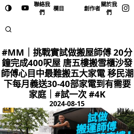
聯絡我
關於我
欄目
創作者
們
們
#MM｜挑戰實試做搬屋師傅 20分
鐘完成400呎屋 唐五樓搬雪櫃沙發
師傅心目中最難搬五大家電 移民潮
下每月義送30-40部家電到有需要
家庭｜#試一次 #4K
2024-08-15