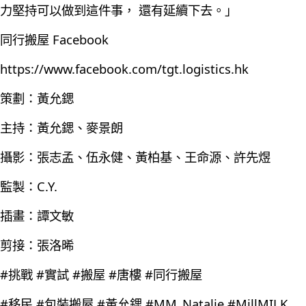
力堅持可以做到這件事， 還有延續下去。」
同行搬屋 Facebook
https://www.facebook.com/tgt.logistics.hk
策劃：黃允鍶
主持：黃允鍶、麥景朗
攝影：張志孟、伍永健、黃柏基、王命源、許先煜
監製：C.Y.
插畫：譚文敏
剪接：張洛晞
#挑戰 #實試 #搬屋 #唐樓 #同行搬屋
#移民 #包裝搬屋 #黃允鍶 #MM_Natalie #MillMILK