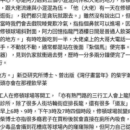
，跟大佬流連與小混混為伍。「他（大佬）有一天在修
逛街』，我們都只是貪玩就跟去。」雖然沒有說出口，
當時我們會去戲院睡覺歎冷氣，指指個鼻就可以進場，
修頓球場斜對面，阿力回憶指龍門酒樓日間是普通人飲
的地方。」有時吃飯吃到一半，大佬桌上的大哥大電話
手，不動就不動，通常都是站在後面『紮個馬』便完事
器），見到仇家就衝過去劈，歷時一分多兩分鐘便完了
行。
地方。」新亞研究所博士、曾出版《灣仔畫當年》的柴宇
頭亦會在那裡飲早茶
工人在修頓球場等開工，「亦有熟門路的三行工人會上龍
診所，除了很多人街坊輪街症排長龍，還有很多「道友
早上6時、9時，下午3時及7時四個時段，修頓球場就變
柴博士亦指很多癮君子在買粉後就會直接在廁所內吸食
少毒品會攝到花槽底等球場內的窿窿隙隙，但阿力自己