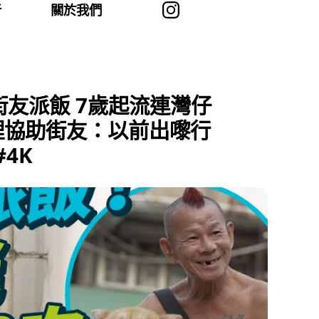
者
關於我們
街友派飯 7歲起流連灣仔
理協助街友：以前出嚟行
4K