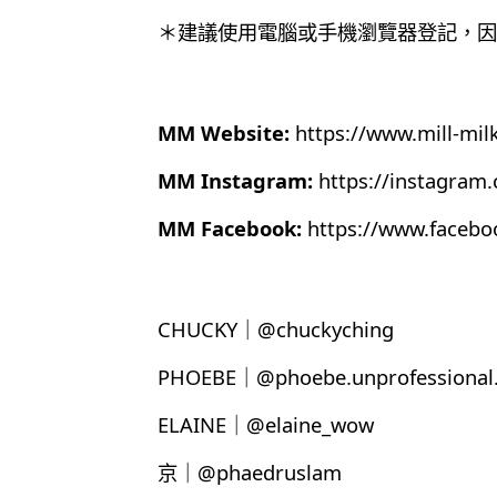
＊建議使用電腦或手機瀏覽器登記，因為目
MM Website:
https://www.mill-mil
MM Instagram:
https://instagram
MM Facebook:
https://www.faceb
CHUCKY｜@chuckyching
PHOEBE｜@phoebe.unprofessional.
ELAINE｜@elaine_wow
京｜@phaedruslam