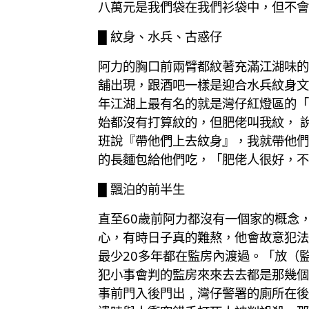
八萬元是我們袋在我們衫袋中，但不會
█ 紋身、水兵、古惑仔
阿力的胸口前兩臂都紋著充滿江湖味的
舖出現，跟酒吧一樣是迎合水兵紋身文
年江湖上最有名的就是灣仔紅燈區的「
始都沒有打算紋的，但肥佬叫我紋， 
班說『帶他們上去紋身』，我就帶他們
的長麵包給他們吃，「肥佬人很好，不
█ 飄泊的前半生
直至60歲前阿力都沒有一個家的概念
心，有時日子真的難熬，他會故意犯法
最少20多年都在監房內渡過。「放（
犯小事會判的監房來來去去都是那幾個
事前門入後門出﹐灣仔警署的廁所在後