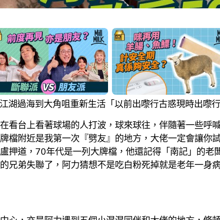
家 灣仔江湖過海到大角咀重新生活「以前出嚟行古惑現時出嚟
在看台上看著球場的人打波，球來球往，伴隨著一些呼
牌檔附近是我第一次『劈友』的地方，大佬一定會讓你
盧押道，70年代是一列大牌檔，他還記得「南記」的老
的兄弟失聯了，阿力猜想不是吃白粉死掉就是老年一身病
中心，亦是阿力遇到五個小混混同伴和大佬的地方，修頓球