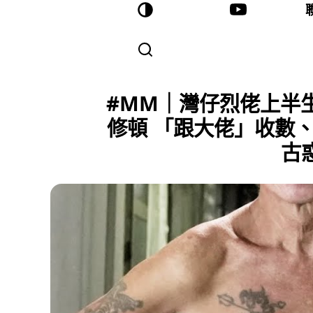
#MM｜灣仔烈佬上半生
修頓 「跟大佬」收數
古