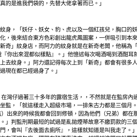
真的是進我們袋的，先替大佬拿著而已。」
紋身，「妖仔、妖女、豹、虎以及一個紅孩兒，胸口的
化，後來結合東方色彩創出龍虎鳳圖案，一併吸引到本
新奇」紋身店，而阿力的紋身就是在新奇老闆，他稱為「
說『你出來混都似樣點』。」他憶述每次喝酒喝到酒酣耳
上去紋身。」阿力還記得每次上到「新奇」都會有很多
過現在都已經過身了。」
，在灣仔過著三十多年的露宿生活，，不然就是在監房內過
坐監，「就這樣走入超級市場，一排朱古力都是三個月。」
監）出來的時候我都會回到修頓，因為他們（兄弟）都在
。」判監刑期最短的試過是亂拋煙蒂故意不繳罰款的三
門，會叫『去後面去廁所』，這樣就知道是叫我走了。」