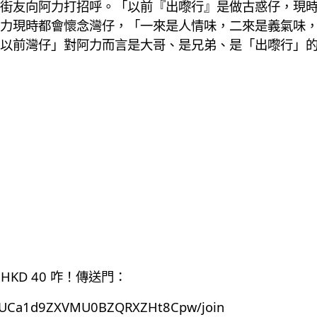
街友向阿力打招呼。「以前『出嚟行』是做古惑仔，現
力現時都會懷念灣仔，「一來是人情味，二來是義氣味
以前灣仔」對阿力而言是大哥、是兄弟、是「出嚟行」
HKD 40 咋！傳送門：
el/UCa1d9ZXVMU0BZQRXZHt8Cpw/join