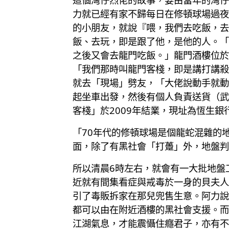
力就已經有家不歸每日在修頓球場過夜
的小朋友，就說『喂，我們去吃飯，去
飯、去玩，即是跟了他，是他的人。「
之後又會去龍門吃飯。」龍門酒樓位於
「我們那時叫龍門客棧，即是講打講殺
就去「現場」劈友，「大佬說動手就動
起坐車出發，然後有個人負責送貨（武
客棧」於2009年結業，現址為恆生銀
「70年代的修頓球場是個龍蛇混雜的
面，除了有黑社會「打躉」外，地盤判
所以清晨6時左右，就會有一大批地盤
近就有間集看症與戒毒於一身的貝夫人
引了毒販拆家在那兒兜售生意。阿力說
都可以由在附近酒樓的黑社會支援。而
江湖氣息，才能震懾住癮君子，亦有不