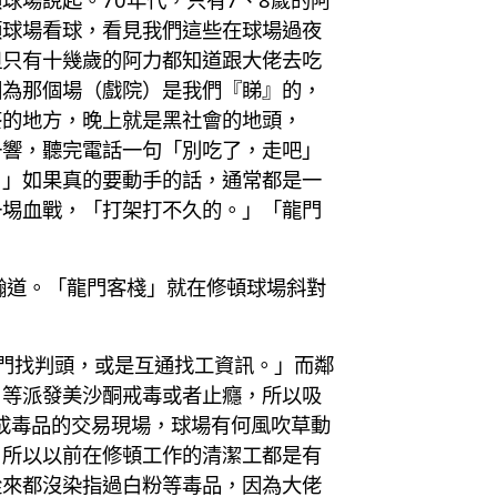
頓球場看球，看見我們這些在球場過夜
但只有十幾歲的阿力都知道跟大佬去吃
因為那個場（戲院）是我們『睇』的，
茶的地方，晚上就是黑社會的地頭，
一響，聽完電話一句「別吃了，走吧」
。」如果真的要動手的話，通常都是一
一埸血戰，「打架打不久的。」「龍門
瀚道。「龍門客棧」就在修頓球場斜對
門找判頭，或是互通找工資訊。」而鄰
」等派發美沙酮戒毒或者止癮，所以吸
成毒品的交易現場，球場有何風吹草動
，所以以前在修頓工作的清潔工都是有
從來都沒染指過白粉等毒品，因為大佬