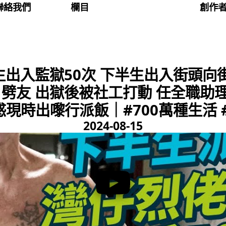
聯絡我們
欄目
創作
出入監獄50次 下半生出入街頭向
、劈友 出獄後被社工打動 任全職助
惑現時出嚟行派飯｜#700萬種生活 #
2024-08-15