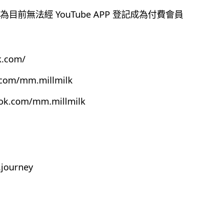
前無法經 YouTube APP 登記成為付費會員
k.com/
.com/mm.millmilk
ook.com/mm.millmilk
journey