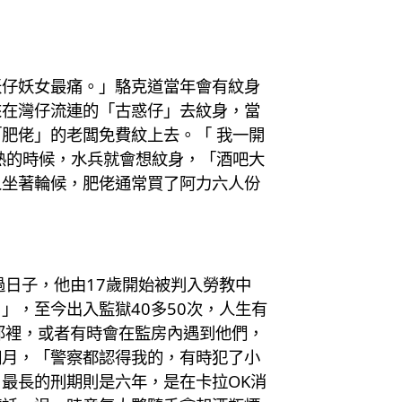
妖仔妖女最痛。」駱克道當年會有紋身
來在灣仔流連的「古惑仔」去紋身，當
肥佬」的老闆免費紋上去。「 我一開
熱的時候，水兵就會想紋身，「酒吧大
人坐著輪候，肥佬通常買了阿力六人份
日子，他由17歲開始被判入勞教中
，至今出入監獄40多50次，人生有
那裡，或者有時會在監房內遇到他們，
個月，「警察都認得我的，有時犯了小
最長的刑期則是六年，是在卡拉OK消