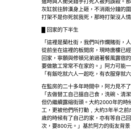
遣時與人衝突錯手打死人被判誤殺。那
灰缸就往醉漢身上砸，不消兩分鐘的圍
打架不是你死就我死，那時打架沒人情
█ 回家的下半生
「這裡是蘭杜街，我們叫作爛賭街，人
從前坐在這裡的板間房，現時唐樓已經
回家，寧願與修頓兄弟過著餐風露宿的
要做散工常常不在家的。」阿力可能一
「有飯吃就六人一起吃，有衣服穿就六
在監房的二十多年時間中，阿力見不了
「去做替工自己搵自己食，洗碗、清潔
但仍繼續露縮街頭。大約2000年的
工，更被他們所打動﹐大約3年半之前
歲的時候有了自己的家，亦有等自己回
次，要800元。」基於阿力的街友背