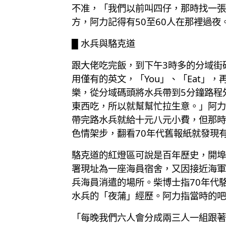
不准，「我們以前叫四仔，那時找一張
方，阿力記得有50至60人在那裡過夜
█ 水兵與駱克道
跟大佬吃完飯，到下午3時多的分域街
用僅有的英文，「You」、「Eat」
樂，從分域碼頭將水兵帶到5分鐘路程
東西吃，所以就幫幫忙拉生意。」阿力
帶完路水兵就給十元八元小費，但那時
色情架步，翻看70年代舊報紙就發現
駱克道的紅燈區可說是百年歷史，開埠
署現址為一座海員宿舍，又因接近海軍
兵海員消遣的場所。柴博士指70年代
水兵的「夜蒲」經歷。阿力指當時的吧
「每晚我們六人會分成兩三人一組跟著