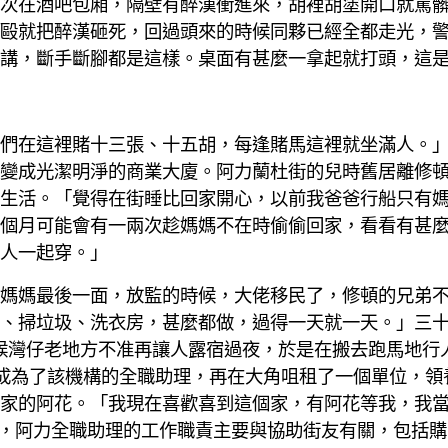
次在酒吧包廂，隔壁有醉漢衝進來，胡裡胡塗開口就罵
毆就把醉漢砸死，回過頭來的時候同夥已經全都走光，
講，斷手斷腳都是這樣。桌面有甚麼一拿起就打頭，這
們在這裡賭十三張、十五胡，每逢賭馬這裡就坐滿人。
變成光潔明淨的商業大廈。阿力蘭杜街的兒時舊居離修頓
生活。「覺得在街睡比回家開心，以前我爸爸行船只有
個月可能會有一兩次趁媽媽不在時偷偷回家，看看有甚
人一起穿。」
媽媽最後一面，放監的時候，大佬移民了，修頓的兄弟
、掃垃圾、洗衣房，甚麼都做，過得一天就一天。」三
時候灣仔老地方不准再讓人露宿過夜，於是在搬去跑馬地行
成為了該機構的全職助理，再在大角咀租了一個單位，領
家的阿花。「我現在喜歡喜到這個家，有阿花等我，我
景，阿力全職助理的工作職責主要與協助街友有關，包括