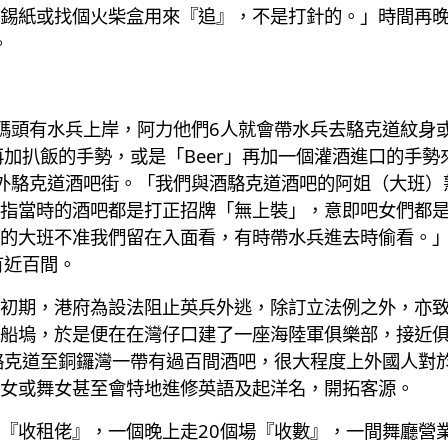
錫紙或找個火柴盒用來『追』，不是打針的。」時間再
。
碼頭有水兵上岸，阿力他們6人就會帶水兵去駱克道紋身
，再加扒飯的手勢，或是「Beer」再加一個灌酒進口的手
外駱克道酒吧街。「我們與酒駱克道酒吧的阿姐（大班）
指當時的酒吧都是打正招牌「無上裝」，意即吧女們都
的大班不准我們留在入面看，有時帶水兵進去時偷看。
有近百間。
初期，港府為設法阻止英兵外逃，除訂立法例之外，亦
船塢，於是便在在灣仔口建了一座海陸軍俱樂部，接近
駱克道至銅鑼灣一帶有過百間酒吧，很大程度上外國人對
女或舞女甚至會特地進修英語及起洋名，開拓客源。
『收租佬』，一個晚上走20個場『收數』，一間舞廳營