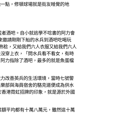
晚一點，修頓球場就是街友睡覺的地
或者酒吧。自小就逃學不唸書的阿力會
勢來邀請剛剛下船的水兵到酒吧吃喝玩
熟稔，又給我們六人衣服又給我們六人
是沒穿上衣，「問水兵看不看女，有時
」阿力指除了酒吧，最多的就是魚蛋檔
致力改善英兵的生活環境，當時七號警
俱樂部與海員宿舍的駱克道便成為供水
於香港霓虹招牌的印象，就是源於外國
業額平均都有十萬八萬元，雖然這十萬