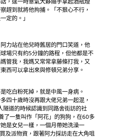
髒話，逞一時意氣大夥隨手拿起酒瓶煙
警察趕到就將他拘捕。「不狠心不行，
是一定的。」
」阿力站在他兒時舊居的門口笑道，他
球場只有約5分鐘的路程，但他都是不
媽媽管我，我媽又常常拿藤條打我，又
麼東西可以拿出來與修頓兄弟分享。
不是吃白粉死掉，就是中風一身病。
十多四十歲時沒再跟大佬兄弟一起混，
人隧道的時候認識到同路舍街訪的社
養了一隻叫作「阿花」的狗狗，在60多
當她是女兒一樣，一個月帶她洗澡一
購買及派物資，跟著阿力採訪走在大角咀