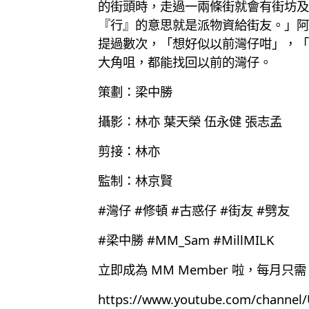
的街頭時，走過一兩條街就會有街坊及
『行』的意思就是派物資給街友。」阿
提過數次，「想好似以前灣仔咁」，「
大角咀，都能找回以前的灣仔。
策劃：梁中勝
攝影：林亦 葉天榮 伍永健 張志孟
剪接：林亦
監制：林京賢
#灣仔 #修頓 #古惑仔 #街友 #劈友
#梁中勝 #MM_Sam #MillMILK
立即成為 MM Member 啦，每月只需 
https://www.youtube.com/chann