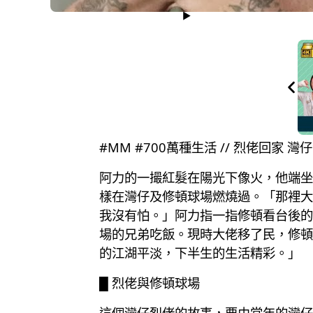
#MM #700萬種生活 // 烈佬回
阿力的一撮紅髮在陽光下像火，他端坐
樣在灣仔及修頓球場燃燒過。「那裡大
我沒有怕。」阿力指一指修頓看台後的
場的兄弟吃飯。現時大佬移了民，修頓
的江湖平淡，下半生的生活精彩。」
█ 烈佬與修頓球場
這個灣仔烈佬的故事，要由當年的灣仔