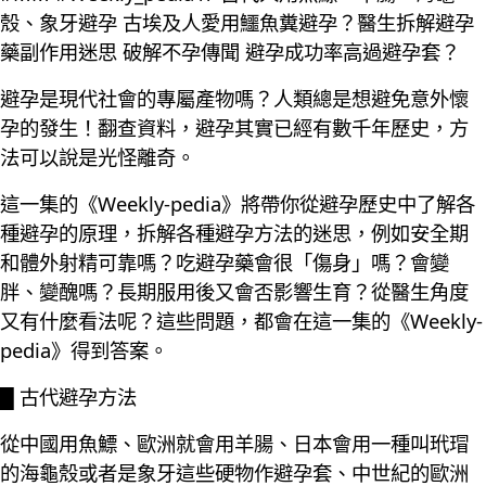
殼、象牙避孕 古埃及人愛用鱷魚糞避孕？醫生拆解避孕
藥副作用迷思 破解不孕傳聞 避孕成功率高過避孕套？
避孕是現代社會的專屬產物嗎？人類總是想避免意外懷
孕的發生！翻查資料，避孕其實已經有數千年歷史，方
法可以說是光怪離奇。
這一集的《Weekly-pedia》將帶你從避孕歷史中了解各
種避孕的原理，拆解各種避孕方法的迷思，例如安全期
和體外射精可靠嗎？吃避孕藥會很「傷身」嗎？會變
胖、變醜嗎？長期服用後又會否影響生育？從醫生角度
又有什麼看法呢？這些問題，都會在這一集的《Weekly-
pedia》得到答案。
█ 古代避孕方法
從中國用魚鰾、歐洲就會用羊腸、日本會用一種叫玳瑁
的海龜殼或者是象牙這些硬物作避孕套、中世紀的歐洲