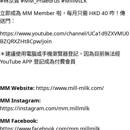
#林京賢 #MM_Phaedrus #MillMILK
立即成為 MM Member 啦，每月只需 HKD 40 咋！傳
送門：
https://www.youtube.com/channel/UCa1d9ZXVMU0
BZQRXZHt8Cpw/join
＊建議使用電腦或手機瀏覽器登記，因為目前無法經
YouTube APP 登記成為付費會員
MM Website:
https://www.mill-milk.com/
MM Instagram:
https://instagram.com/mm.millmilk
MM Facebook:
https://www.facebook.com/mm.millmilk