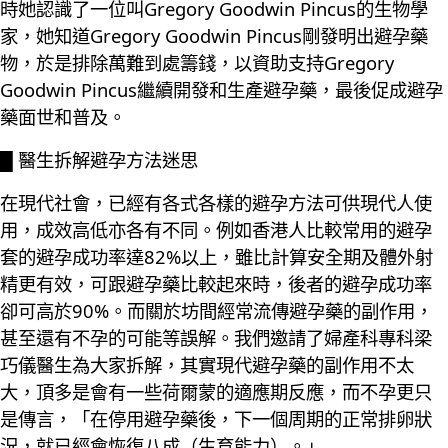
時她認識了一位叫Gregory Goodwin Pincus的生物學
家，她知道Gregory Goodwin Pincus剛發明出避孕藥
物，於是排除萬難到處籌錢，以資助支持Gregory
Goodwin Pincus繼續開發和生產避孕藥，最後促成避孕
藥面世和普及。
█ 醫生拆解避孕方法迷思
在現代社會，已經有各式各樣的避孕方法可供現代人使
用，成效高低亦各有不同。例如香港人比較常用的避孕
套的避孕成功率達82%以上，雖比計算安全期及體外射
精更有效，可跟避孕藥比較起來時，後者的避孕成功率
卻可高於90%。而關於坊間經常流傳避孕藥的副作用，
甚至還有不孕的可能等誤解。我們邀請了婦產科專科梁
巧儀醫生為大家拆解，其實現代避孕藥的副作用不太
大，頂多是會有一些荷爾蒙的適應期反應，而不孕更只
是傳言，「在停用避孕藥後，下一個周期的正常排卵狀
況，就已經會恢復八成（生育能力）。」