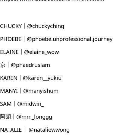
CHUCKY｜@chuckyching
PHOEBE｜@phoebe.unprofessional.journey
ELAINE｜@elaine_wow
京｜@phaedruslam
KAREN｜@karen__yukiu
MANYI｜@manyishum
SAM｜@midwin_
阿朗｜@mm_longgg
NATALIE ｜@nataliewwong