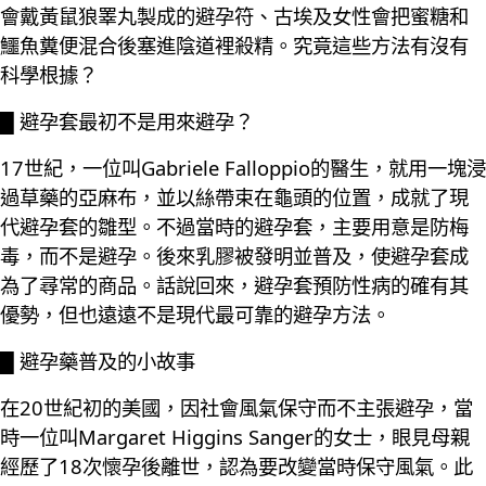
會戴黃鼠狼睪丸製成的避孕符、古埃及女性會把蜜糖和
鱷魚糞便混合後塞進陰道裡殺精。究竟這些方法有沒有
科學根據？
█ 避孕套最初不是用來避孕？
17世紀，一位叫Gabriele Falloppio的醫生，就用一塊浸
過草藥的亞麻布，並以絲帶束在龜頭的位置，成就了現
代避孕套的雛型。不過當時的避孕套，主要用意是防梅
毒，而不是避孕。後來乳膠被發明並普及，使避孕套成
為了尋常的商品。話說回來，避孕套預防性病的確有其
優勢，但也遠遠不是現代最可靠的避孕方法。
█ 避孕藥普及的小故事
在20世紀初的美國，因社會風氣保守而不主張避孕，當
時一位叫Margaret Higgins Sanger的女士，眼見母親
經歷了18次懷孕後離世，認為要改變當時保守風氣。此