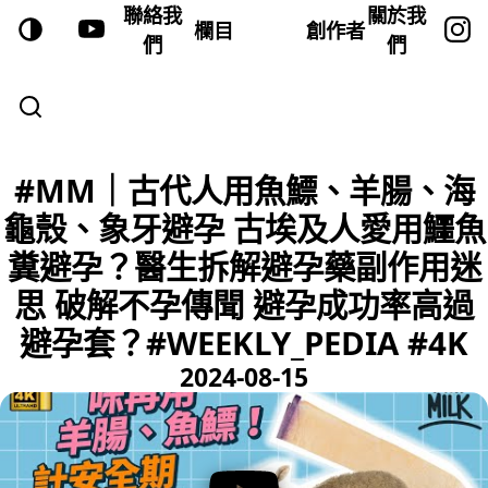
聯絡我
關於我
欄目
創作者
們
們
#MM｜古代人用魚鰾、羊腸、海
龜殼、象牙避孕 古埃及人愛用鱷魚
糞避孕？醫生拆解避孕藥副作用迷
思 破解不孕傳聞 避孕成功率高過
避孕套？#WEEKLY_PEDIA #4K
2024-08-15