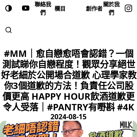
聯絡我
關於我
欄目
創作者
們
們
#MM｜愈自戀愈唔會認錯？一個
測試睇你自戀程度！觀眾分享絕世
好老細於公開場合道歉 心理學家教
你3個道歉的方法！負責任公司股
價更高 HAPPY HOUR飲酒道歉更
令人受落｜#PANTRY有嘢斟 #4K
2024-08-15