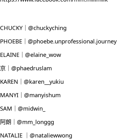
CHUCKY｜@chuckyching
PHOEBE｜@phoebe.unprofessional.journey
ELAINE｜@elaine_wow
京｜@phaedruslam
KAREN｜@karen__yukiu
MANYI｜@manyishum
SAM｜@midwin_
阿朗｜@mm_longgg
NATALIE ｜@nataliewwong