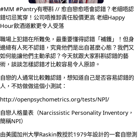
#MM #Pantry有嘢斟 // 愈自戀愈唔會認錯？老細唔認
錯切忌篤穿！公司唔推卸責任股價更高 老細Happy
Hour飲酒道歉更令人受落
職場上犯錯在所難免，最重要懂得認錯「補鑊」！但身
邊總有人死不認錯，究竟他們是出自甚麼心態？我們又
如何能讓他們主動承認？今天就跟大家斟斟認錯的藝
術，談談怎樣認錯才比較容易令人原諒。
自戀的人通常比較難認錯，想知道自己是否容易認錯的
人，不妨做做這個小測試：
http://openpsychometrics.org/tests/NPI/
自戀人格量表（Narcissistic Personality Inventory，
簡稱NPI）
由美國加州大學Raskin教授於1979年設計的一套自戀測