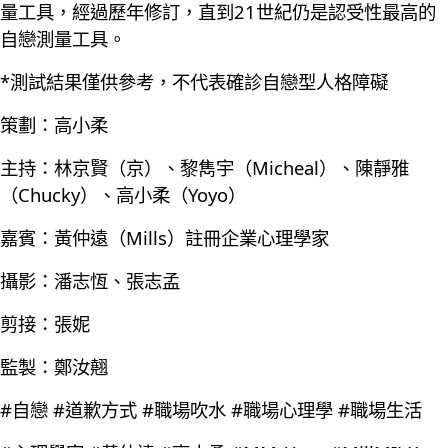
量工具，經過歷年修訂，直到21世紀仍是認受性最高的
自戀測量工具。
*測試結果僅供參考，不代表確診自戀型人格障礙
策劃：高小柔
主持：林京賢（京）、黎雋宇（Micheal）、陳靜雅
（Chucky）、高小柔（Yoyo）
嘉賓：黃仲遠（Mills）註冊企業心理學家
攝影：潘志恆、張志孟
剪接：張妮
監製：鄭汝翹
#自戀 #道歉方式 #職場吹水 #職場心理學 #職場生活