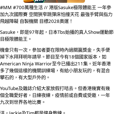
#MM #700萬種生活 // 港版Sasuke極限體能王 一年參
加九次國際賽 空間狹窄跳彈床怕撞天花 最強手臂與指力
飛越障礙 自製機關 目標2028奧運！
Sasuke，即是97年起，日本Tbs始播的真人Show運動節
目極限體能王。
機會只有一次，參加者要在限時內過關贏獎金，失手便
掉下水拜拜明年請早。節目至今有18個國家版本，如
American Ninja Warrior至今已播出211集。近年香港
多了幾個這樣的機關訓練場，有給小朋友玩的，有混合
攀石的，有大型戶外的。
YouTube及雜誌介紹大家放假打咭去。但香港幾實有幾
個全職愛好者，日練夜練，疫情前或自費或受邀，一年
九次到世界各地比賽。
洋，Jackie及Tim都是健身教練。