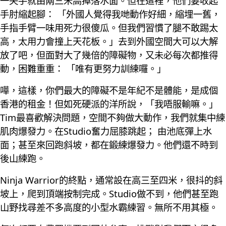
一失手就由兩三米高掉落水面。但在這裡，他們要收起
手肘縮起腳： 「外國人覺得我哋動作好細，縮埋一舊，
手指手臂一味用死力很傻瓜。但我們習慣了腿不敢踢太
高，太用力會撞上天花板。」去到外國空間大可以大解
放了吧，但面對大了幾倍的障礙物，又未必每次都推得
動，困難重重： 「唯有更努力訓練囉。」
嘩，這樣，你們最大的障礙不是年紀不是體能，是成個
香港的租金！但如死硬派的洋所說，「我唔服輸嘛。」
Tim最喜歡解決問題，空間不夠做大動作，我們就集中練
肌肉爆發力。在Studio奮力屈膝跳起； 由池底彈上水
面；甚至來回跑斜坡，都在鍛練爆發力。他們還不時到
後山練跑。
Ninja Warrior的終點，通常設在高三至四米，很抖的斜
坡上，爬到頂端按制完成。Studio做不到，他們甚至跑
山野找尋差不多高度的小型水霸練習。無所不用其極。