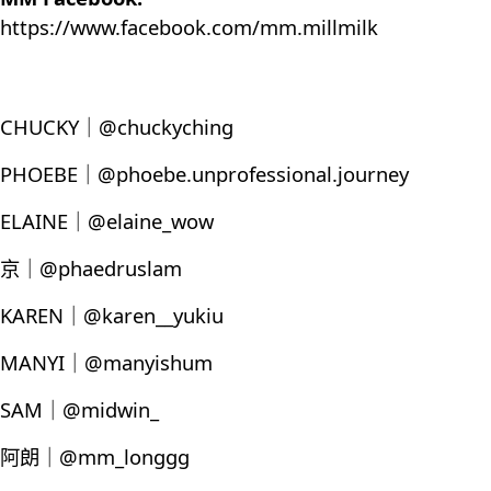
https://www.facebook.com/mm.millmilk
CHUCKY｜@chuckyching
PHOEBE｜@phoebe.unprofessional.journey
ELAINE｜@elaine_wow
京｜@phaedruslam
KAREN｜@karen__yukiu
MANYI｜@manyishum
SAM｜@midwin_
阿朗｜@mm_longgg