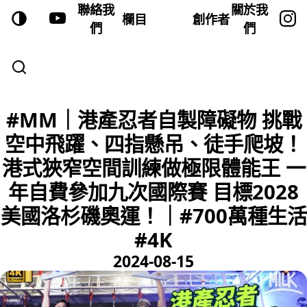
聯絡我
關於我
欄目
創作者
們
們
#MM｜港產忍者自製障礙物 挑戰
空中飛躍、四指懸吊、徒手爬坡！
港式狹窄空間訓練做極限體能王 一
年自費參加九次國際賽 目標2028
美國洛杉磯奧運！｜#700萬種生活
#4K
2024-08-15