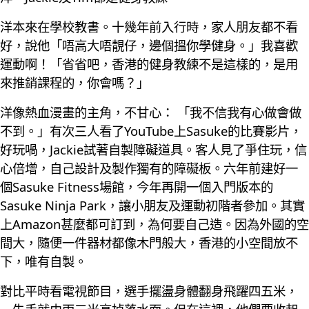
洋本來在學校教書。十幾年前入行時，家人朋友都不看
好，說他「唔高大唔靚仔，邊個搵你學健身。」我喜歡
運動啊！「省省吧，香港的健身教練不是這樣的，是用
來推銷課程的，你會嗎？」
洋像熱血漫畫的主角，不甘心： 「我不信我有心做會做
不到。」有次三人看了YouTube上Sasuke的比賽影片，
好玩喎，Jackie試著自製障礙道具。客人見了爭住玩，信
心倍增，自己設計及製作獨有的障礙板。六年前建好一
個Sasuke Fitness場館，今年再開一個入門版本的
Sasuke Ninja Park，讓小朋友及運動初階者參加。其實
上Amazon甚麼都可訂到，為何要自己造。因為外國的空
間大，隨便一件器材都像木門般大，香港的小空間放不
下，唯有自製。
對比平時看電視節目，選手擺盪身體翻身飛躍四五米，